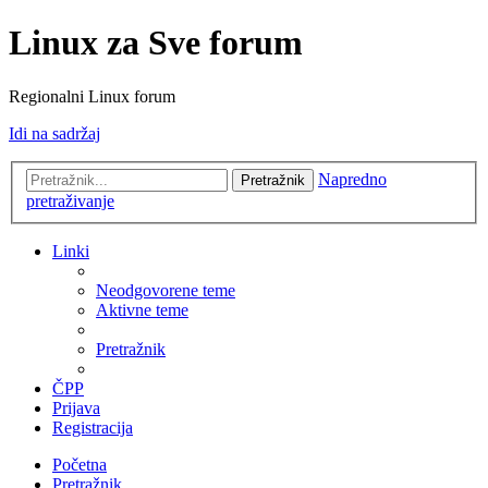
Linux za Sve forum
Regionalni Linux forum
Idi na sadržaj
Napredno
Pretražnik
pretraživanje
Linki
Neodgovorene teme
Aktivne teme
Pretražnik
ČPP
Prijava
Registracija
Početna
Pretražnik