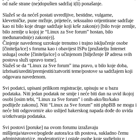
od naše strane (ne)dopušten sadržaj i(li) ponašanje.
Slažeš se da nećeš postati uvredljive, bestidne, vulgarne,
klevetničke, pune mržnje, prijeteće, seksualno orijentirane sadržaje
kao ni bilo koje druge sadržaje koji krše zakon(e) [bilo tvoje zemlje,
bilo zemlje u kojoj je “Linux za Sve forum” hostan, bilo
međunarodni(e) zakon(e)].
Činjenje navedenog uzrokuje trenutno i trajno isključenje osobe
[činitelja/ice] s foruma kao i obavijest ISPu [pružatelju Internet
usluga] osobe [činitelja/ice] o učinjenom [bilježenje IP adresa svih
postova služi upravo tome].
Slažeš se da “Linux za Sve forum” ima pravo, u bilo koje doba,
izbrisati/urediti/premjestiti/zatvoriti teme/postove sa sadržajem koji
odgovara navedenom.
Svi podatci, upisani prilikom registracije, upisuju se u bazu
podataka. Niti jedan podatak ne smije i neće biti dan na uvid ikojoj
osobi [osim tebi, “Linux za Sve forum” i onih-ako/što/kako
podliježe zakonu]. Niti “Linux za Sve forum” niti phpBB ne mogu i
neće biti odgovorni/e ako uslijed hakerskog napada dođe do uvida
u/otkrivanja podataka.
Svi postovi [poruke] na ovom forumu izražavaju
mišljenja/stavove/poglede autora/ica tih postova, sukladno čemu
administratori/ce, moderatori/ce i ostale osobe koje sudjeluju u