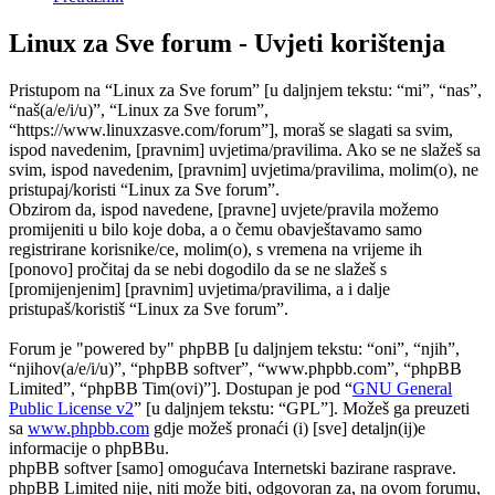
Linux za Sve forum - Uvjeti korištenja
Pristupom na “Linux za Sve forum” [u daljnjem tekstu: “mi”, “nas”,
“naš(a/e/i/u)”, “Linux za Sve forum”,
“https://www.linuxzasve.com/forum”], moraš se slagati sa svim,
ispod navedenim, [pravnim] uvjetima/pravilima. Ako se ne slažeš sa
svim, ispod navedenim, [pravnim] uvjetima/pravilima, molim(o), ne
pristupaj/koristi “Linux za Sve forum”.
Obzirom da, ispod navedene, [pravne] uvjete/pravila možemo
promijeniti u bilo koje doba, a o čemu obavještavamo samo
registrirane korisnike/ce, molim(o), s vremena na vrijeme ih
[ponovo] pročitaj da se nebi dogodilo da se ne slažeš s
[promijenjenim] [pravnim] uvjetima/pravilima, a i dalje
pristupaš/koristiš “Linux za Sve forum”.
Forum je "powered by" phpBB [u daljnjem tekstu: “oni”, “njih”,
“njihov(a/e/i/u)”, “phpBB softver”, “www.phpbb.com”, “phpBB
Limited”, “phpBB Tim(ovi)”]. Dostupan je pod “
GNU General
Public License v2
” [u daljnjem tekstu: “GPL”]. Možeš ga preuzeti
sa
www.phpbb.com
gdje možeš pronaći (i) [sve] detaljn(ij)e
informacije o phpBBu.
phpBB softver [samo] omogućava Internetski bazirane rasprave.
phpBB Limited nije, niti može biti, odgovoran za, na ovom forumu,