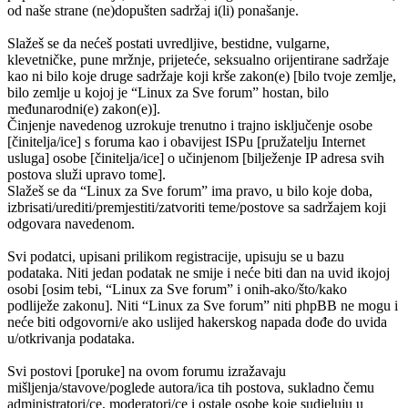
od naše strane (ne)dopušten sadržaj i(li) ponašanje.
Slažeš se da nećeš postati uvredljive, bestidne, vulgarne,
klevetničke, pune mržnje, prijeteće, seksualno orijentirane sadržaje
kao ni bilo koje druge sadržaje koji krše zakon(e) [bilo tvoje zemlje,
bilo zemlje u kojoj je “Linux za Sve forum” hostan, bilo
međunarodni(e) zakon(e)].
Činjenje navedenog uzrokuje trenutno i trajno isključenje osobe
[činitelja/ice] s foruma kao i obavijest ISPu [pružatelju Internet
usluga] osobe [činitelja/ice] o učinjenom [bilježenje IP adresa svih
postova služi upravo tome].
Slažeš se da “Linux za Sve forum” ima pravo, u bilo koje doba,
izbrisati/urediti/premjestiti/zatvoriti teme/postove sa sadržajem koji
odgovara navedenom.
Svi podatci, upisani prilikom registracije, upisuju se u bazu
podataka. Niti jedan podatak ne smije i neće biti dan na uvid ikojoj
osobi [osim tebi, “Linux za Sve forum” i onih-ako/što/kako
podliježe zakonu]. Niti “Linux za Sve forum” niti phpBB ne mogu i
neće biti odgovorni/e ako uslijed hakerskog napada dođe do uvida
u/otkrivanja podataka.
Svi postovi [poruke] na ovom forumu izražavaju
mišljenja/stavove/poglede autora/ica tih postova, sukladno čemu
administratori/ce, moderatori/ce i ostale osobe koje sudjeluju u