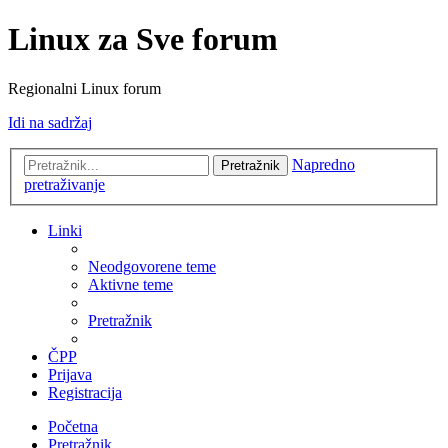
Linux za Sve forum
Regionalni Linux forum
Idi na sadržaj
Napredno
Pretražnik
pretraživanje
Linki
Neodgovorene teme
Aktivne teme
Pretražnik
ČPP
Prijava
Registracija
Početna
Pretražnik