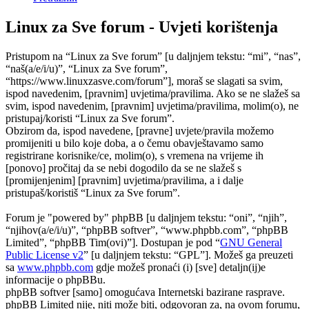
Linux za Sve forum - Uvjeti korištenja
Pristupom na “Linux za Sve forum” [u daljnjem tekstu: “mi”, “nas”,
“naš(a/e/i/u)”, “Linux za Sve forum”,
“https://www.linuxzasve.com/forum”], moraš se slagati sa svim,
ispod navedenim, [pravnim] uvjetima/pravilima. Ako se ne slažeš sa
svim, ispod navedenim, [pravnim] uvjetima/pravilima, molim(o), ne
pristupaj/koristi “Linux za Sve forum”.
Obzirom da, ispod navedene, [pravne] uvjete/pravila možemo
promijeniti u bilo koje doba, a o čemu obavještavamo samo
registrirane korisnike/ce, molim(o), s vremena na vrijeme ih
[ponovo] pročitaj da se nebi dogodilo da se ne slažeš s
[promijenjenim] [pravnim] uvjetima/pravilima, a i dalje
pristupaš/koristiš “Linux za Sve forum”.
Forum je "powered by" phpBB [u daljnjem tekstu: “oni”, “njih”,
“njihov(a/e/i/u)”, “phpBB softver”, “www.phpbb.com”, “phpBB
Limited”, “phpBB Tim(ovi)”]. Dostupan je pod “
GNU General
Public License v2
” [u daljnjem tekstu: “GPL”]. Možeš ga preuzeti
sa
www.phpbb.com
gdje možeš pronaći (i) [sve] detaljn(ij)e
informacije o phpBBu.
phpBB softver [samo] omogućava Internetski bazirane rasprave.
phpBB Limited nije, niti može biti, odgovoran za, na ovom forumu,