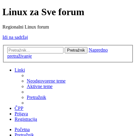
Linux za Sve forum
Regionalni Linux forum
Idi na sadržaj
Napredno
Pretražnik
pretraživanje
Linki
Neodgovorene teme
Aktivne teme
Pretražnik
ČPP
Prijava
Registracija
Početna
Pretražnik