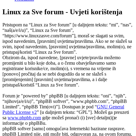
Linux za Sve forum - Uvjeti korištenja
Pristupom na “Linux za Sve forum” [u daljnjem tekstu: “mi”, “nas”,
“naš(a/e/i/u)”, “Linux za Sve forum”,
“https://www.linuxzasve.com/forum”], moraš se slagati sa svim,
ispod navedenim, [pravnim] uvjetima/pravilima. Ako se ne slažeš sa
svim, ispod navedenim, [pravnim] uvjetima/pravilima, molim(o), ne
pristupaj/koristi “Linux za Sve forum”.
Obzirom da, ispod navedene, [pravne] uvjete/pravila možemo
promijeniti u bilo koje doba, a o čemu obavještavamo samo
registrirane korisnike/ce, molim(o), s vremena na vrijeme ih
[ponovo] pročitaj da se nebi dogodilo da se ne slažeš s
[promijenjenim] [pravnim] uvjetima/pravilima, a i dalje
pristupaš/koristiš “Linux za Sve forum”.
Forum je "powered by" phpBB [u daljnjem tekstu: “oni”, “njih”,
“njihov(a/e/i/u)”, “phpBB softver”, “www.phpbb.com”, “phpBB
Limited”, “phpBB Tim(ovi)”]. Dostupan je pod “
GNU General
Public License v2
” [u daljnjem tekstu: “GPL”]. Možeš ga preuzeti
sa
www.phpbb.com
gdje možeš pronaći (i) [sve] detaljn(ij)e
informacije o phpBBu.
phpBB softver [samo] omogućava Internetski bazirane rasprave.
phpBB Limited nije, niti može biti, odgovoran za, na ovom forumu,