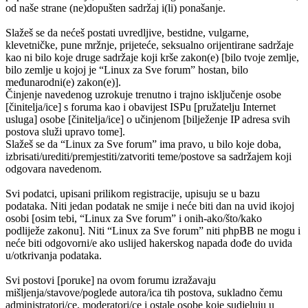
od naše strane (ne)dopušten sadržaj i(li) ponašanje.
Slažeš se da nećeš postati uvredljive, bestidne, vulgarne,
klevetničke, pune mržnje, prijeteće, seksualno orijentirane sadržaje
kao ni bilo koje druge sadržaje koji krše zakon(e) [bilo tvoje zemlje,
bilo zemlje u kojoj je “Linux za Sve forum” hostan, bilo
međunarodni(e) zakon(e)].
Činjenje navedenog uzrokuje trenutno i trajno isključenje osobe
[činitelja/ice] s foruma kao i obavijest ISPu [pružatelju Internet
usluga] osobe [činitelja/ice] o učinjenom [bilježenje IP adresa svih
postova služi upravo tome].
Slažeš se da “Linux za Sve forum” ima pravo, u bilo koje doba,
izbrisati/urediti/premjestiti/zatvoriti teme/postove sa sadržajem koji
odgovara navedenom.
Svi podatci, upisani prilikom registracije, upisuju se u bazu
podataka. Niti jedan podatak ne smije i neće biti dan na uvid ikojoj
osobi [osim tebi, “Linux za Sve forum” i onih-ako/što/kako
podliježe zakonu]. Niti “Linux za Sve forum” niti phpBB ne mogu i
neće biti odgovorni/e ako uslijed hakerskog napada dođe do uvida
u/otkrivanja podataka.
Svi postovi [poruke] na ovom forumu izražavaju
mišljenja/stavove/poglede autora/ica tih postova, sukladno čemu
administratori/ce, moderatori/ce i ostale osobe koje sudjeluju u