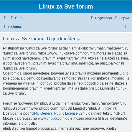
Linux za Sve forum
ČPP
Registracija
Prijava
P
Početna
r
Linux za Sve forum - Uvjeti korištenja
e
t
Pristupom na “Linux za Sve forum” [u daljnjem tekstu: “mi”, “nas”, “naš(a/e/i/u)”,
“Linux za Sve forum”, “https://www.linuxzasve.com/forum”], moraš se slagati sa
r
svim, ispod navedenim, [pravnim] uvjetima/pravilima. Ako se ne slažeš sa svim,
a
ispod navedenim, [pravnim] uvjetima/pravilima, molim(o), ne pristupaj/koristi
“Linux za Sve forum”.
ž
Obzirom da, ispod navedene, [pravne] uvjete/pravila možemo promijeniti u bilo
n
koje doba, a o čemu obavještavamo samo registrirane korisnike/ce, molim(o), s
vremena na vrijeme ih [ponovo] pročitaj da se nebi dogodilo da se ne slažeš s
i
[promijenjenim] [pravnim] uvjetima/pravilima, a i dalje pristupaš/koristiš “Linux
k
za Sve forum”.
Forum je "powered by" phpBB [u daljnjem tekstu: “oni”, “njih”, “njihov(a/e/i/u)”,
“phpBB softver”, “www.phpbb.com”, “phpBB Limited”, “phpBB Tim(ovi)”].
Dostupan je pod “
GNU General Public License v2
” [u daljnjem tekstu: “GPL”].
Možeš ga preuzeti sa
www.phpbb.com
gdje možeš pronaći (i) [sve] detaljn(ij)e
informacije o phpBBu.
phpBB softver [samo] omogućava Internetski bazirane rasprave. phpBB