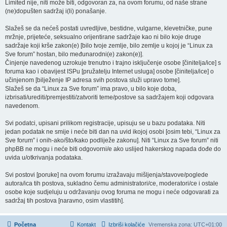
Limited nije, niti može biti, odgovoran za, na ovom forumu, od naše strane
(ne)dopušten sadržaj i(li) ponašanje.
Slažeš se da nećeš postati uvredljive, bestidne, vulgarne, klevetničke, pune
mržnje, prijeteće, seksualno orijentirane sadržaje kao ni bilo koje druge
sadržaje koji krše zakon(e) [bilo tvoje zemlje, bilo zemlje u kojoj je “Linux za
Sve forum” hostan, bilo međunarodni(e) zakon(e)].
Činjenje navedenog uzrokuje trenutno i trajno isključenje osobe [činitelja/ice] s
foruma kao i obavijest ISPu [pružatelju Internet usluga] osobe [činitelja/ice] o
učinjenom [bilježenje IP adresa svih postova služi upravo tome].
Slažeš se da “Linux za Sve forum” ima pravo, u bilo koje doba,
izbrisati/urediti/premjestiti/zatvoriti teme/postove sa sadržajem koji odgovara
navedenom.
Svi podatci, upisani prilikom registracije, upisuju se u bazu podataka. Niti
jedan podatak ne smije i neće biti dan na uvid ikojoj osobi [osim tebi, “Linux za
Sve forum” i onih-ako/što/kako podliježe zakonu]. Niti “Linux za Sve forum” niti
phpBB ne mogu i neće biti odgovorni/e ako uslijed hakerskog napada dođe do
uvida u/otkrivanja podataka.
Svi postovi [poruke] na ovom forumu izražavaju mišljenja/stavove/poglede
autora/ica tih postova, sukladno čemu administratori/ce, moderatori/ce i ostale
osobe koje sudjeluju u održavanju ovog foruma ne mogu i neće odgovarati za
sadržaj tih postova [naravno, osim vlastitih].
Početna
Kontakt
Izbriši kolačiće
Vremenska zona:
UTC+01:00