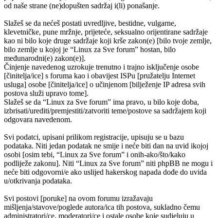
od naše strane (ne)dopušten sadržaj i(li) ponašanje.
Slažeš se da nećeš postati uvredljive, bestidne, vulgarne,
klevetničke, pune mržnje, prijeteće, seksualno orijentirane sadržaje
kao ni bilo koje druge sadržaje koji krše zakon(e) [bilo tvoje zemlje,
bilo zemlje u kojoj je “Linux za Sve forum” hostan, bilo
međunarodni(e) zakon(e)].
Činjenje navedenog uzrokuje trenutno i trajno isključenje osobe
[činitelja/ice] s foruma kao i obavijest ISPu [pružatelju Internet
usluga] osobe [činitelja/ice] o učinjenom [bilježenje IP adresa svih
postova služi upravo tome].
Slažeš se da “Linux za Sve forum” ima pravo, u bilo koje doba,
izbrisati/urediti/premjestiti/zatvoriti teme/postove sa sadržajem koji
odgovara navedenom.
Svi podatci, upisani prilikom registracije, upisuju se u bazu
podataka. Niti jedan podatak ne smije i neće biti dan na uvid ikojoj
osobi [osim tebi, “Linux za Sve forum” i onih-ako/što/kako
podliježe zakonu]. Niti “Linux za Sve forum” niti phpBB ne mogu i
neće biti odgovorni/e ako uslijed hakerskog napada dođe do uvida
u/otkrivanja podataka.
Svi postovi [poruke] na ovom forumu izražavaju
mišljenja/stavove/poglede autora/ica tih postova, sukladno čemu
administratori/ce, moderatori/ce i ostale osobe koje sudjeluju u