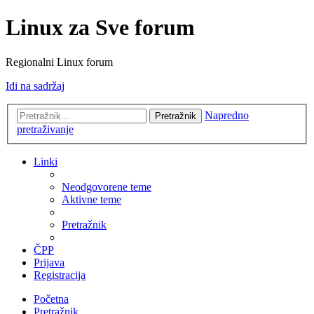
Linux za Sve forum
Regionalni Linux forum
Idi na sadržaj
Napredno
Pretražnik
pretraživanje
Linki
Neodgovorene teme
Aktivne teme
Pretražnik
ČPP
Prijava
Registracija
Početna
Pretražnik