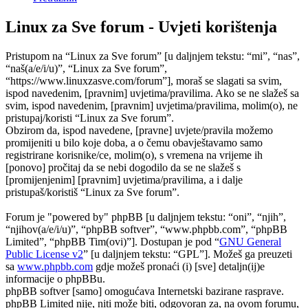
Linux za Sve forum - Uvjeti korištenja
Pristupom na “Linux za Sve forum” [u daljnjem tekstu: “mi”, “nas”,
“naš(a/e/i/u)”, “Linux za Sve forum”,
“https://www.linuxzasve.com/forum”], moraš se slagati sa svim,
ispod navedenim, [pravnim] uvjetima/pravilima. Ako se ne slažeš sa
svim, ispod navedenim, [pravnim] uvjetima/pravilima, molim(o), ne
pristupaj/koristi “Linux za Sve forum”.
Obzirom da, ispod navedene, [pravne] uvjete/pravila možemo
promijeniti u bilo koje doba, a o čemu obavještavamo samo
registrirane korisnike/ce, molim(o), s vremena na vrijeme ih
[ponovo] pročitaj da se nebi dogodilo da se ne slažeš s
[promijenjenim] [pravnim] uvjetima/pravilima, a i dalje
pristupaš/koristiš “Linux za Sve forum”.
Forum je "powered by" phpBB [u daljnjem tekstu: “oni”, “njih”,
“njihov(a/e/i/u)”, “phpBB softver”, “www.phpbb.com”, “phpBB
Limited”, “phpBB Tim(ovi)”]. Dostupan je pod “
GNU General
Public License v2
” [u daljnjem tekstu: “GPL”]. Možeš ga preuzeti
sa
www.phpbb.com
gdje možeš pronaći (i) [sve] detaljn(ij)e
informacije o phpBBu.
phpBB softver [samo] omogućava Internetski bazirane rasprave.
phpBB Limited nije, niti može biti, odgovoran za, na ovom forumu,