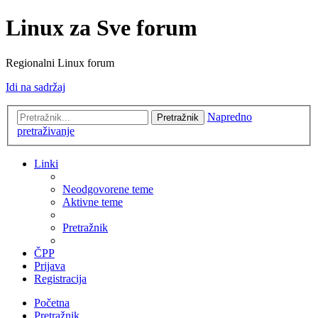
Linux za Sve forum
Regionalni Linux forum
Idi na sadržaj
Napredno
Pretražnik
pretraživanje
Linki
Neodgovorene teme
Aktivne teme
Pretražnik
ČPP
Prijava
Registracija
Početna
Pretražnik