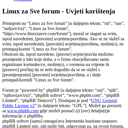
Linux za Sve forum - Uvjeti korištenja
Pristupom na “Linux za Sve forum” [u daljnjem tekstu: “mi”, “nas”,
“naš(a/e/i/u)”, “Linux za Sve forum”,
“https://www.linuxzasve.com/forum”], moraš se slagati sa svim,
ispod navedenim, [pravnim] uvjetima/pravilima. Ako se ne slažeš sa
svim, ispod navedenim, [pravnim] uvjetima/pravilima, molim(o), ne
pristupaj/koristi “Linux za Sve forum”.
Obzirom da, ispod navedene, [pravne] uvjete/pravila možemo
promijeniti u bilo koje doba, a o čemu obavještavamo samo
registrirane korisnike/ce, molim(o), s vremena na vrijeme ih
[ponovo] pročitaj da se nebi dogodilo da se ne slažeš s
[promijenjenim] [pravnim] uvjetima/pravilima, a i dalje
pristupaš/koristiš “Linux za Sve forum”.
Forum je "powered by" phpBB [u daljnjem tekstu: “oni”, “njih”,
“njihov(a/e/i/u)”, “phpBB softver”, “www.phpbb.com”, “phpBB
Limited”, “phpBB Tim(ovi)”]. Dostupan je pod “
GNU General
Public License v2
” [u daljnjem tekstu: “GPL”]. Možeš ga preuzeti
sa
www.phpbb.com
gdje možeš pronaći (i) [sve] detaljn(ij)e
informacije o phpBBu.
phpBB softver [samo] omogućava Internetski bazirane rasprave.
phpBB Limited nije, niti može biti, odgovoran za, na ovom forumu,