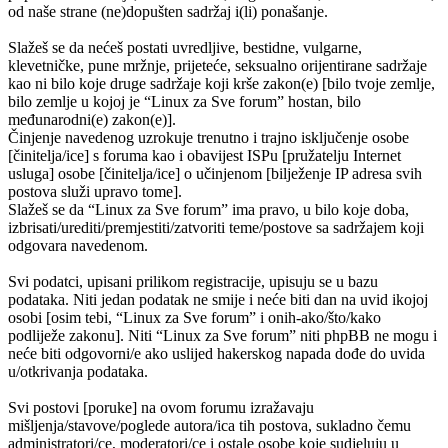
od naše strane (ne)dopušten sadržaj i(li) ponašanje.
Slažeš se da nećeš postati uvredljive, bestidne, vulgarne,
klevetničke, pune mržnje, prijeteće, seksualno orijentirane sadržaje
kao ni bilo koje druge sadržaje koji krše zakon(e) [bilo tvoje zemlje,
bilo zemlje u kojoj je “Linux za Sve forum” hostan, bilo
međunarodni(e) zakon(e)].
Činjenje navedenog uzrokuje trenutno i trajno isključenje osobe
[činitelja/ice] s foruma kao i obavijest ISPu [pružatelju Internet
usluga] osobe [činitelja/ice] o učinjenom [bilježenje IP adresa svih
postova služi upravo tome].
Slažeš se da “Linux za Sve forum” ima pravo, u bilo koje doba,
izbrisati/urediti/premjestiti/zatvoriti teme/postove sa sadržajem koji
odgovara navedenom.
Svi podatci, upisani prilikom registracije, upisuju se u bazu
podataka. Niti jedan podatak ne smije i neće biti dan na uvid ikojoj
osobi [osim tebi, “Linux za Sve forum” i onih-ako/što/kako
podliježe zakonu]. Niti “Linux za Sve forum” niti phpBB ne mogu i
neće biti odgovorni/e ako uslijed hakerskog napada dođe do uvida
u/otkrivanja podataka.
Svi postovi [poruke] na ovom forumu izražavaju
mišljenja/stavove/poglede autora/ica tih postova, sukladno čemu
administratori/ce, moderatori/ce i ostale osobe koje sudjeluju u