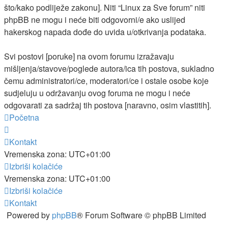
što/kako podliježe zakonu]. Niti “Linux za Sve forum” niti
phpBB ne mogu i neće biti odgovorni/e ako uslijed
hakerskog napada dođe do uvida u/otkrivanja podataka.
Svi postovi [poruke] na ovom forumu izražavaju
mišljenja/stavove/poglede autora/ica tih postova, sukladno
čemu administratori/ce, moderatori/ce i ostale osobe koje
sudjeluju u održavanju ovog foruma ne mogu i neće
odgovarati za sadržaj tih postova [naravno, osim vlastitih].
Početna
Kontakt
Vremenska zona:
UTC+01:00
Izbriši kolačiće
Vremenska zona:
UTC+01:00
Izbriši kolačiće
Kontakt
Powered by
phpBB
® Forum Software © phpBB Limited