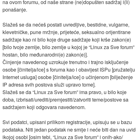
na ovom forumu, od naše strane (ne)dopušten sadržaj i(li)
ponašanje.
Slažeš se da nećeš postati uvredljive, bestidne, vulgarne,
klevetničke, pune mržnje, prijeteće, seksualno orijentirane
sadržaje kao ni bilo koje druge sadržaje koji krše zakon(e)
[bilo tvoje zemlje, bilo zemlje u kojoj je “Linux za Sve forum”
hostan, bilo međunarodni(e) zakon(e)].
Činjenje navedenog uzrokuje trenutno i trajno isključenje
osobe [činitelja/ice] s foruma kao i obavijest ISPu [pružatelju
Internet usluga] osobe [činitelja/ice] o učinjenom [bilježenje
IP adresa svih postova služi upravo tome].
Slažeš se da “Linux za Sve forum” ima pravo, u bilo koje
doba, izbrisati/urediti/premjestiti/zatvoriti teme/postove sa
sadržajem koji odgovara navedenom.
Svi podatci, upisani prilikom registracije, upisuju se u bazu
podataka. Niti jedan podatak ne smije i neće biti dan na uvid
ikojoj osobi [osim tebi, “Linux za Sve forum” i onih-ako/