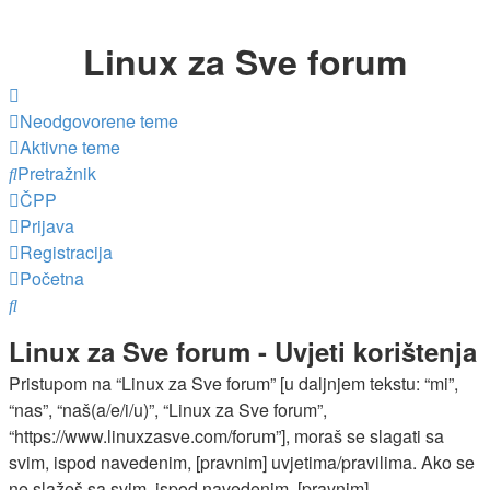
Linux za Sve forum
Neodgovorene teme
Aktivne teme
Pretražnik
ČPP
Prijava
Registracija
Početna
Pretražnik
Linux za Sve forum - Uvjeti korištenja
Pristupom na “Linux za Sve forum” [u daljnjem tekstu: “mi”,
“nas”, “naš(a/e/i/u)”, “Linux za Sve forum”,
“https://www.linuxzasve.com/forum”], moraš se slagati sa
svim, ispod navedenim, [pravnim] uvjetima/pravilima. Ako se
ne slažeš sa svim, ispod navedenim, [pravnim]