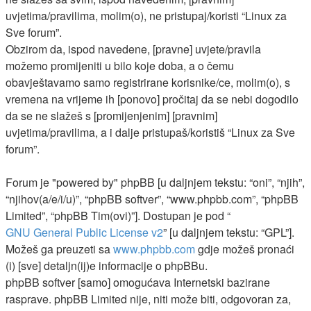
uvjetima/pravilima, molim(o), ne pristupaj/koristi “Linux za
Sve forum”.
Obzirom da, ispod navedene, [pravne] uvjete/pravila
možemo promijeniti u bilo koje doba, a o čemu
obavještavamo samo registrirane korisnike/ce, molim(o), s
vremena na vrijeme ih [ponovo] pročitaj da se nebi dogodilo
da se ne slažeš s [promijenjenim] [pravnim]
uvjetima/pravilima, a i dalje pristupaš/koristiš “Linux za Sve
forum”.
Forum je "powered by" phpBB [u daljnjem tekstu: “oni”, “njih”,
“njihov(a/e/i/u)”, “phpBB softver”, “www.phpbb.com”, “phpBB
Limited”, “phpBB Tim(ovi)”]. Dostupan je pod “
GNU General Public License v2
” [u daljnjem tekstu: “GPL”].
Možeš ga preuzeti sa
www.phpbb.com
gdje možeš pronaći
(i) [sve] detaljn(ij)e informacije o phpBBu.
phpBB softver [samo] omogućava Internetski bazirane
rasprave. phpBB Limited nije, niti može biti, odgovoran za,