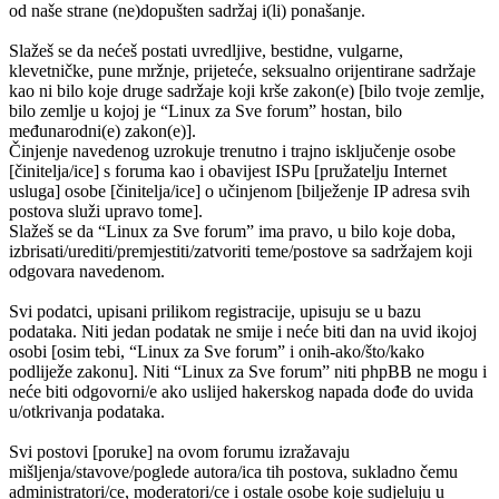
od naše strane (ne)dopušten sadržaj i(li) ponašanje.
Slažeš se da nećeš postati uvredljive, bestidne, vulgarne,
klevetničke, pune mržnje, prijeteće, seksualno orijentirane sadržaje
kao ni bilo koje druge sadržaje koji krše zakon(e) [bilo tvoje zemlje,
bilo zemlje u kojoj je “Linux za Sve forum” hostan, bilo
međunarodni(e) zakon(e)].
Činjenje navedenog uzrokuje trenutno i trajno isključenje osobe
[činitelja/ice] s foruma kao i obavijest ISPu [pružatelju Internet
usluga] osobe [činitelja/ice] o učinjenom [bilježenje IP adresa svih
postova služi upravo tome].
Slažeš se da “Linux za Sve forum” ima pravo, u bilo koje doba,
izbrisati/urediti/premjestiti/zatvoriti teme/postove sa sadržajem koji
odgovara navedenom.
Svi podatci, upisani prilikom registracije, upisuju se u bazu
podataka. Niti jedan podatak ne smije i neće biti dan na uvid ikojoj
osobi [osim tebi, “Linux za Sve forum” i onih-ako/što/kako
podliježe zakonu]. Niti “Linux za Sve forum” niti phpBB ne mogu i
neće biti odgovorni/e ako uslijed hakerskog napada dođe do uvida
u/otkrivanja podataka.
Svi postovi [poruke] na ovom forumu izražavaju
mišljenja/stavove/poglede autora/ica tih postova, sukladno čemu
administratori/ce, moderatori/ce i ostale osobe koje sudjeluju u