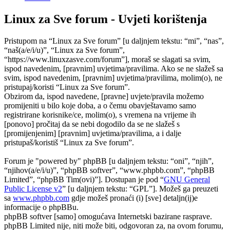
Linux za Sve forum - Uvjeti korištenja
Pristupom na “Linux za Sve forum” [u daljnjem tekstu: “mi”, “nas”,
“naš(a/e/i/u)”, “Linux za Sve forum”,
“https://www.linuxzasve.com/forum”], moraš se slagati sa svim,
ispod navedenim, [pravnim] uvjetima/pravilima. Ako se ne slažeš sa
svim, ispod navedenim, [pravnim] uvjetima/pravilima, molim(o), ne
pristupaj/koristi “Linux za Sve forum”.
Obzirom da, ispod navedene, [pravne] uvjete/pravila možemo
promijeniti u bilo koje doba, a o čemu obavještavamo samo
registrirane korisnike/ce, molim(o), s vremena na vrijeme ih
[ponovo] pročitaj da se nebi dogodilo da se ne slažeš s
[promijenjenim] [pravnim] uvjetima/pravilima, a i dalje
pristupaš/koristiš “Linux za Sve forum”.
Forum je "powered by" phpBB [u daljnjem tekstu: “oni”, “njih”,
“njihov(a/e/i/u)”, “phpBB softver”, “www.phpbb.com”, “phpBB
Limited”, “phpBB Tim(ovi)”]. Dostupan je pod “
GNU General
Public License v2
” [u daljnjem tekstu: “GPL”]. Možeš ga preuzeti
sa
www.phpbb.com
gdje možeš pronaći (i) [sve] detaljn(ij)e
informacije o phpBBu.
phpBB softver [samo] omogućava Internetski bazirane rasprave.
phpBB Limited nije, niti može biti, odgovoran za, na ovom forumu,