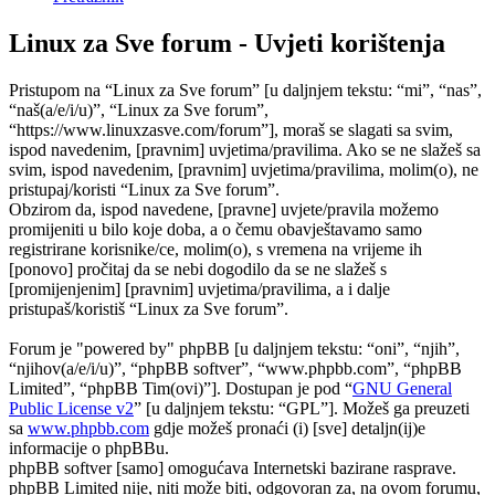
Linux za Sve forum - Uvjeti korištenja
Pristupom na “Linux za Sve forum” [u daljnjem tekstu: “mi”, “nas”,
“naš(a/e/i/u)”, “Linux za Sve forum”,
“https://www.linuxzasve.com/forum”], moraš se slagati sa svim,
ispod navedenim, [pravnim] uvjetima/pravilima. Ako se ne slažeš sa
svim, ispod navedenim, [pravnim] uvjetima/pravilima, molim(o), ne
pristupaj/koristi “Linux za Sve forum”.
Obzirom da, ispod navedene, [pravne] uvjete/pravila možemo
promijeniti u bilo koje doba, a o čemu obavještavamo samo
registrirane korisnike/ce, molim(o), s vremena na vrijeme ih
[ponovo] pročitaj da se nebi dogodilo da se ne slažeš s
[promijenjenim] [pravnim] uvjetima/pravilima, a i dalje
pristupaš/koristiš “Linux za Sve forum”.
Forum je "powered by" phpBB [u daljnjem tekstu: “oni”, “njih”,
“njihov(a/e/i/u)”, “phpBB softver”, “www.phpbb.com”, “phpBB
Limited”, “phpBB Tim(ovi)”]. Dostupan je pod “
GNU General
Public License v2
” [u daljnjem tekstu: “GPL”]. Možeš ga preuzeti
sa
www.phpbb.com
gdje možeš pronaći (i) [sve] detaljn(ij)e
informacije o phpBBu.
phpBB softver [samo] omogućava Internetski bazirane rasprave.
phpBB Limited nije, niti može biti, odgovoran za, na ovom forumu,