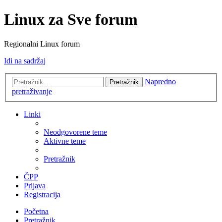
Linux za Sve forum
Regionalni Linux forum
Idi na sadržaj
Napredno
Pretražnik
pretraživanje
Linki
Neodgovorene teme
Aktivne teme
Pretražnik
ČPP
Prijava
Registracija
Početna
Pretražnik