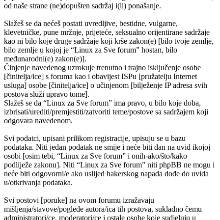
od naše strane (ne)dopušten sadržaj i(li) ponašanje.
Slažeš se da nećeš postati uvredljive, bestidne, vulgarne,
klevetničke, pune mržnje, prijeteće, seksualno orijentirane sadržaje
kao ni bilo koje druge sadržaje koji krše zakon(e) [bilo tvoje zemlje,
bilo zemlje u kojoj je “Linux za Sve forum” hostan, bilo
međunarodni(e) zakon(e)].
Činjenje navedenog uzrokuje trenutno i trajno isključenje osobe
[činitelja/ice] s foruma kao i obavijest ISPu [pružatelju Internet
usluga] osobe [činitelja/ice] o učinjenom [bilježenje IP adresa svih
postova služi upravo tome].
Slažeš se da “Linux za Sve forum” ima pravo, u bilo koje doba,
izbrisati/urediti/premjestiti/zatvoriti teme/postove sa sadržajem koji
odgovara navedenom.
Svi podatci, upisani prilikom registracije, upisuju se u bazu
podataka. Niti jedan podatak ne smije i neće biti dan na uvid ikojoj
osobi [osim tebi, “Linux za Sve forum” i onih-ako/što/kako
podliježe zakonu]. Niti “Linux za Sve forum” niti phpBB ne mogu i
neće biti odgovorni/e ako uslijed hakerskog napada dođe do uvida
u/otkrivanja podataka.
Svi postovi [poruke] na ovom forumu izražavaju
mišljenja/stavove/poglede autora/ica tih postova, sukladno čemu
administratori/ce, moderatori/ce i ostale osobe koje sudjeluju u