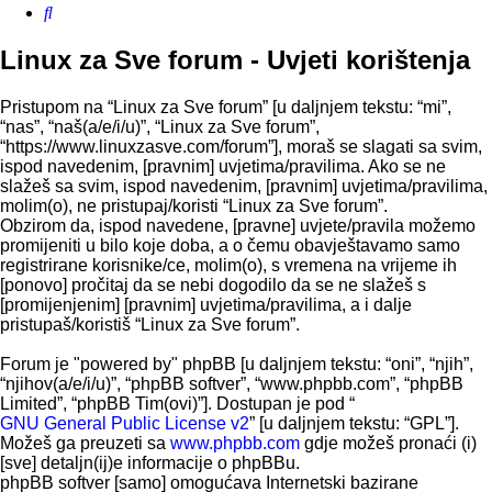
Pretražnik
Linux za Sve forum - Uvjeti korištenja
Pristupom na “Linux za Sve forum” [u daljnjem tekstu: “mi”,
“nas”, “naš(a/e/i/u)”, “Linux za Sve forum”,
“https://www.linuxzasve.com/forum”], moraš se slagati sa svim,
ispod navedenim, [pravnim] uvjetima/pravilima. Ako se ne
slažeš sa svim, ispod navedenim, [pravnim] uvjetima/pravilima,
molim(o), ne pristupaj/koristi “Linux za Sve forum”.
Obzirom da, ispod navedene, [pravne] uvjete/pravila možemo
promijeniti u bilo koje doba, a o čemu obavještavamo samo
registrirane korisnike/ce, molim(o), s vremena na vrijeme ih
[ponovo] pročitaj da se nebi dogodilo da se ne slažeš s
[promijenjenim] [pravnim] uvjetima/pravilima, a i dalje
pristupaš/koristiš “Linux za Sve forum”.
Forum je "powered by" phpBB [u daljnjem tekstu: “oni”, “njih”,
“njihov(a/e/i/u)”, “phpBB softver”, “www.phpbb.com”, “phpBB
Limited”, “phpBB Tim(ovi)”]. Dostupan je pod “
GNU General Public License v2
” [u daljnjem tekstu: “GPL”].
Možeš ga preuzeti sa
www.phpbb.com
gdje možeš pronaći (i)
[sve] detaljn(ij)e informacije o phpBBu.
phpBB softver [samo] omogućava Internetski bazirane