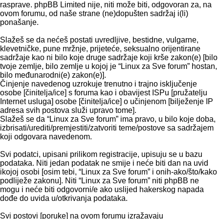
rasprave. phpBB Limited nije, niti može biti, odgovoran za, na
ovom forumu, od naše strane (ne)dopušten sadržaj i(li)
ponašanje.
Slažeš se da nećeš postati uvredljive, bestidne, vulgarne,
klevetničke, pune mržnje, prijeteće, seksualno orijentirane
sadržaje kao ni bilo koje druge sadržaje koji krše zakon(e) [bilo
tvoje zemlje, bilo zemlje u kojoj je “Linux za Sve forum” hostan,
bilo međunarodni(e) zakon(e)].
Činjenje navedenog uzrokuje trenutno i trajno isključenje
osobe [činitelja/ice] s foruma kao i obavijest ISPu [pružatelju
Internet usluga] osobe [činitelja/ice] o učinjenom [bilježenje IP
adresa svih postova služi upravo tome].
Slažeš se da “Linux za Sve forum” ima pravo, u bilo koje doba,
izbrisati/urediti/premjestiti/zatvoriti teme/postove sa sadržajem
koji odgovara navedenom.
Svi podatci, upisani prilikom registracije, upisuju se u bazu
podataka. Niti jedan podatak ne smije i neće biti dan na uvid
ikojoj osobi [osim tebi, “Linux za Sve forum” i onih-ako/što/kako
podliježe zakonu]. Niti “Linux za Sve forum” niti phpBB ne
mogu i neće biti odgovorni/e ako uslijed hakerskog napada
dođe do uvida u/otkrivanja podataka.
Svi postovi [poruke] na ovom forumu izražavaju