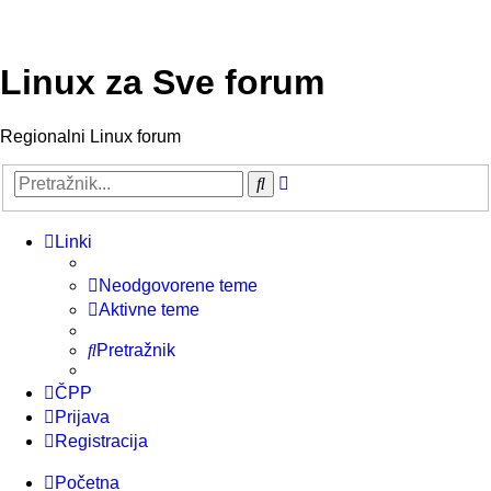
Linux za Sve forum
Regionalni Linux forum
Napredno
Pretražnik
pretraživanje
Linki
Neodgovorene teme
Aktivne teme
Pretražnik
ČPP
Prijava
Registracija
Početna