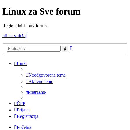
Linux za Sve forum
Regionalni Linux forum
Idi na sadržaj
Napredno
Pretražnik
pretraživanje
Linki
Neodgovorene teme
Aktivne teme
Pretražnik
ČPP
Prijava
Registracija
Početna