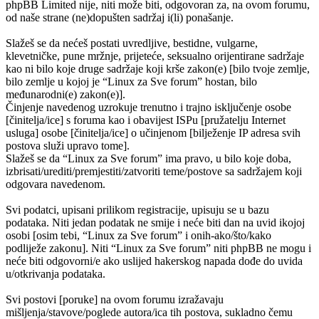
phpBB Limited nije, niti može biti, odgovoran za, na ovom forumu,
od naše strane (ne)dopušten sadržaj i(li) ponašanje.
Slažeš se da nećeš postati uvredljive, bestidne, vulgarne,
klevetničke, pune mržnje, prijeteće, seksualno orijentirane sadržaje
kao ni bilo koje druge sadržaje koji krše zakon(e) [bilo tvoje zemlje,
bilo zemlje u kojoj je “Linux za Sve forum” hostan, bilo
međunarodni(e) zakon(e)].
Činjenje navedenog uzrokuje trenutno i trajno isključenje osobe
[činitelja/ice] s foruma kao i obavijest ISPu [pružatelju Internet
usluga] osobe [činitelja/ice] o učinjenom [bilježenje IP adresa svih
postova služi upravo tome].
Slažeš se da “Linux za Sve forum” ima pravo, u bilo koje doba,
izbrisati/urediti/premjestiti/zatvoriti teme/postove sa sadržajem koji
odgovara navedenom.
Svi podatci, upisani prilikom registracije, upisuju se u bazu
podataka. Niti jedan podatak ne smije i neće biti dan na uvid ikojoj
osobi [osim tebi, “Linux za Sve forum” i onih-ako/što/kako
podliježe zakonu]. Niti “Linux za Sve forum” niti phpBB ne mogu i
neće biti odgovorni/e ako uslijed hakerskog napada dođe do uvida
u/otkrivanja podataka.
Svi postovi [poruke] na ovom forumu izražavaju
mišljenja/stavove/poglede autora/ica tih postova, sukladno čemu