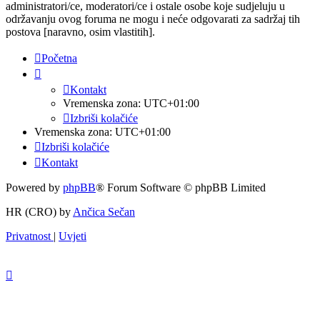
administratori/ce, moderatori/ce i ostale osobe koje sudjeluju u
održavanju ovog foruma ne mogu i neće odgovarati za sadržaj tih
postova [naravno, osim vlastitih].
Početna
Kontakt
Vremenska zona:
UTC+01:00
Izbriši kolačiće
Vremenska zona:
UTC+01:00
Izbriši kolačiće
Kontakt
Powered by
phpBB
® Forum Software © phpBB Limited
HR (CRO) by
Ančica Sečan
Privatnost
|
Uvjeti