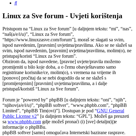
Pretražnik
Linux za Sve forum - Uvjeti korištenja
Pristupom na “Linux za Sve forum” [u daljnjem tekstu: “mi”, “nas”,
“naš(a/e/i/u)”, “Linux za Sve forum”,
“https://www.linuxzasve.com/forum”], moraš se slagati sa svim,
ispod navedenim, [pravnim] uvjetima/pravilima. Ako se ne slažeš sa
svim, ispod navedenim, [pravnim] uvjetima/pravilima, molim(o), ne
pristupaj/koristi “Linux za Sve forum”.
Obzirom da, ispod navedene, [pravne] uvjete/pravila možemo
promijeniti u bilo koje doba, a o čemu obavještavamo samo
registrirane korisnike/ce, molim(o), s vremena na vrijeme ih
[ponovo] pročitaj da se nebi dogodilo da se ne slažeš s
[promijenjenim] [pravnim] uvjetima/pravilima, a i dalje
pristupaš/koristiš “Linux za Sve forum”.
Forum je "powered by" phpBB [u daljnjem tekstu: “oni”, “njih”,
“njihov(a/e/i/u)”, “phpBB softver”, “www.phpbb.com”, “phpBB
Limited”, “phpBB Tim(ovi)”]. Dostupan je pod “
GNU General
Public License v2
” [u daljnjem tekstu: “GPL”]. Možeš ga preuzeti
sa
www.phpbb.com
gdje možeš pronaći (i) [sve] detaljn(ij)e
informacije o phpBBu.
phpBB softver [samo] omogućava Internetski bazirane rasprave.