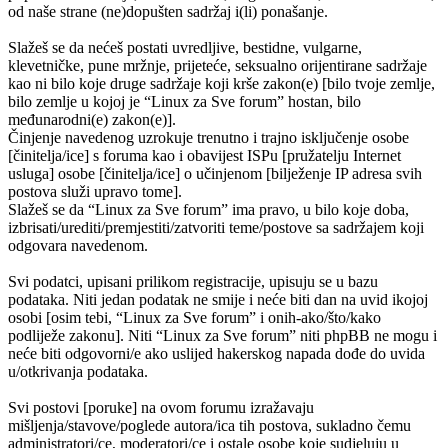
od naše strane (ne)dopušten sadržaj i(li) ponašanje.
Slažeš se da nećeš postati uvredljive, bestidne, vulgarne,
klevetničke, pune mržnje, prijeteće, seksualno orijentirane sadržaje
kao ni bilo koje druge sadržaje koji krše zakon(e) [bilo tvoje zemlje,
bilo zemlje u kojoj je “Linux za Sve forum” hostan, bilo
međunarodni(e) zakon(e)].
Činjenje navedenog uzrokuje trenutno i trajno isključenje osobe
[činitelja/ice] s foruma kao i obavijest ISPu [pružatelju Internet
usluga] osobe [činitelja/ice] o učinjenom [bilježenje IP adresa svih
postova služi upravo tome].
Slažeš se da “Linux za Sve forum” ima pravo, u bilo koje doba,
izbrisati/urediti/premjestiti/zatvoriti teme/postove sa sadržajem koji
odgovara navedenom.
Svi podatci, upisani prilikom registracije, upisuju se u bazu
podataka. Niti jedan podatak ne smije i neće biti dan na uvid ikojoj
osobi [osim tebi, “Linux za Sve forum” i onih-ako/što/kako
podliježe zakonu]. Niti “Linux za Sve forum” niti phpBB ne mogu i
neće biti odgovorni/e ako uslijed hakerskog napada dođe do uvida
u/otkrivanja podataka.
Svi postovi [poruke] na ovom forumu izražavaju
mišljenja/stavove/poglede autora/ica tih postova, sukladno čemu
administratori/ce, moderatori/ce i ostale osobe koje sudjeluju u