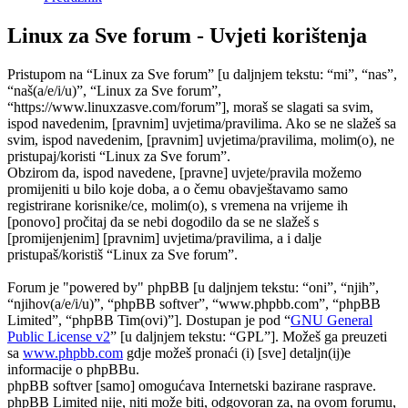
Linux za Sve forum - Uvjeti korištenja
Pristupom na “Linux za Sve forum” [u daljnjem tekstu: “mi”, “nas”,
“naš(a/e/i/u)”, “Linux za Sve forum”,
“https://www.linuxzasve.com/forum”], moraš se slagati sa svim,
ispod navedenim, [pravnim] uvjetima/pravilima. Ako se ne slažeš sa
svim, ispod navedenim, [pravnim] uvjetima/pravilima, molim(o), ne
pristupaj/koristi “Linux za Sve forum”.
Obzirom da, ispod navedene, [pravne] uvjete/pravila možemo
promijeniti u bilo koje doba, a o čemu obavještavamo samo
registrirane korisnike/ce, molim(o), s vremena na vrijeme ih
[ponovo] pročitaj da se nebi dogodilo da se ne slažeš s
[promijenjenim] [pravnim] uvjetima/pravilima, a i dalje
pristupaš/koristiš “Linux za Sve forum”.
Forum je "powered by" phpBB [u daljnjem tekstu: “oni”, “njih”,
“njihov(a/e/i/u)”, “phpBB softver”, “www.phpbb.com”, “phpBB
Limited”, “phpBB Tim(ovi)”]. Dostupan je pod “
GNU General
Public License v2
” [u daljnjem tekstu: “GPL”]. Možeš ga preuzeti
sa
www.phpbb.com
gdje možeš pronaći (i) [sve] detaljn(ij)e
informacije o phpBBu.
phpBB softver [samo] omogućava Internetski bazirane rasprave.
phpBB Limited nije, niti može biti, odgovoran za, na ovom forumu,