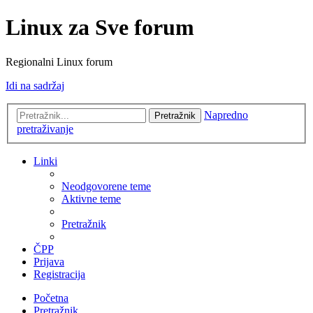
Linux za Sve forum
Regionalni Linux forum
Idi na sadržaj
Napredno
Pretražnik
pretraživanje
Linki
Neodgovorene teme
Aktivne teme
Pretražnik
ČPP
Prijava
Registracija
Početna
Pretražnik