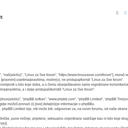
Pret
m
”, “naš(a/e/i/u)”, “Linux za Sve forum”, “https://www.linuxzasve.com/forum”], moraš 
[pravnim] uvjetima/pravilima, molim(o), ne pristupaj/koristi “Linux za Sve forum”.
mijeniti u bilo koje doba, a o čemu obavještavamo samo registrirane korisnike/ce,
ma/pravilima, a i dalje pristupaš/koristiš “Linux za Sve forum”.
“njihov(a/e/i/u)”, “phpBB softver”, “www.phpbb.com”, “phpBB Limited”, “phpBB Tim(ovi
gdje možeš pronaći (i) [sve] detaljn(ij)e informacije o phpBBu.
phpBB Limited nije, niti može biti, odgovoran za, na ovom forumu, od naše strane 
tničke, pune mržnje, prijeteće, seksualno orijentirane sadržaje kao ni bilo koje drug
(e)].