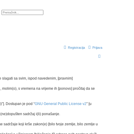
ražnik
Napredno pretraživanje
Registracija
Prijava
P
r
e
t
se slagati sa svim, ispod navedenim, [pravnim]
r
 molim(o), s vremena na vrijeme ih [ponovo] pročitaj da se
a
ž
)”]. Dostupan je pod “
GNU General Public License v2
” [u
n
(ne)dopušten sadržaj i(li) ponašanje.
i
k
e sadržaje koji krše zakon(e) [bilo tvoje zemlje, bilo zemlje u