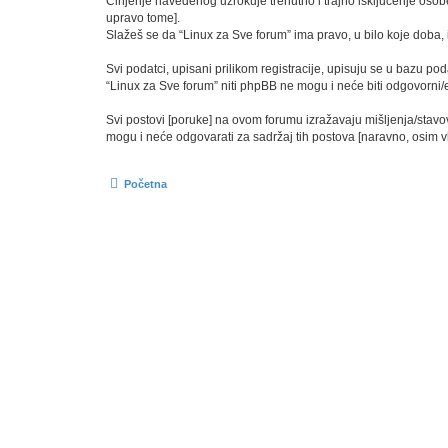
Činjenje navedenog uzrokuje trenutno i trajno isključenje osobe [
upravo tome].
Slažeš se da “Linux za Sve forum” ima pravo, u bilo koje doba, 
Svi podatci, upisani prilikom registracije, upisuju se u bazu pod
“Linux za Sve forum” niti phpBB ne mogu i neće biti odgovorni
Svi postovi [poruke] na ovom forumu izražavaju mišljenja/stavo
mogu i neće odgovarati za sadržaj tih postova [naravno, osim vla
Početna