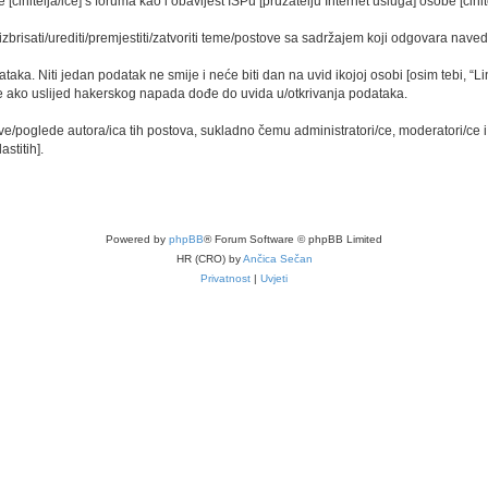
činitelja/ice] s foruma kao i obavijest ISPu [pružatelju Internet usluga] osobe [činit
izbrisati/urediti/premjestiti/zatvoriti teme/postove sa sadržajem koji odgovara nav
ataka. Niti jedan podatak ne smije i neće biti dan na uvid ikojoj osobi [osim tebi, “L
/e ako uslijed hakerskog napada dođe do uvida u/otkrivanja podataka.
ve/poglede autora/ica tih postova, sukladno čemu administratori/ce, moderatori/ce
stitih].
Powered by
phpBB
® Forum Software © phpBB Limited
HR (CRO) by
Ančica Sečan
Privatnost
|
Uvjeti