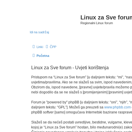
Linux za Sve foru
Regionalni Linux forum
Idi na sadržaj
Linki
ČPP
Početna
Linux za Sve forum - Uvjeti korištenja
Pristupom na “Linux za Sve forum” [u daljnjem tekstu: “mi”, “nas
uvjetima/pravilima. Ako se ne slažeš sa svim, ispod navedenim, 
Obzirom da, ispod navedene, [pravne] uvjete/pravila možemo pro
nebi dogodilo da se ne slažeš s [promijenjenim] [pravnim] uvjeti
Forum je "powered by" phpBB [u daljnjem tekstu: “oni”, “njih”, 
daljnjem tekstu: “GPL”]. Možeš ga preuzeti sa
www.phpbb.com
phpBB softver [samo] omogućava Internetski bazirane rasprave. 
Slažeš se da nećeš postati uvredljive, bestidne, vulgarne, kleve
kojoj je “Linux za Sve forum” hostan, bilo međunarodni(e) zakon