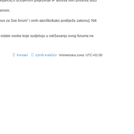
elja/ice] o učinjenom [bilježenje IP adresa svih postova služi
edenom.
inux za Sve forum” i onih-ako/što/kako podliježe zakonu]. Niti
 i ostale osobe koje sudjeluju u održavanju ovog foruma ne
Kontakt
Izbriši kolačiće
Vremenska zona:
UTC+01:00