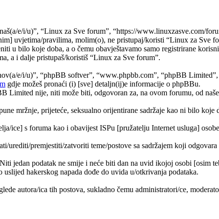
naš(a/e/i/u)”, “Linux za Sve forum”, “https://www.linuxzasve.com/foru
im] uvjetima/pravilima, molim(o), ne pristupaj/koristi “Linux za Sve f
ti u bilo koje doba, a o čemu obavještavamo samo registrirane korisnik
a, a i dalje pristupaš/koristiš “Linux za Sve forum”.
jihov(a/e/i/u)”, “phpBB softver”, “www.phpbb.com”, “phpBB Limited”
om
gdje možeš pronaći (i) [sve] detaljn(ij)e informacije o phpBBu.
Limited nije, niti može biti, odgovoran za, na ovom forumu, od naše s
pune mržnje, prijeteće, seksualno orijentirane sadržaje kao ni bilo koje 
lja/ice] s foruma kao i obavijest ISPu [pružatelju Internet usluga] osobe 
ati/urediti/premjestiti/zatvoriti teme/postove sa sadržajem koji odgova
 Niti jedan podatak ne smije i neće biti dan na uvid ikojoj osobi [osim 
 uslijed hakerskog napada dođe do uvida u/otkrivanja podataka.
lede autora/ica tih postova, sukladno čemu administratori/ce, moderat