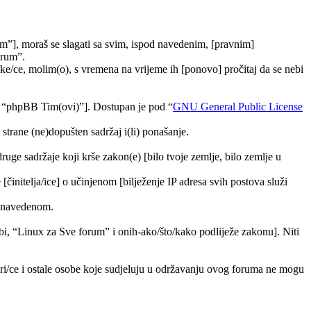
m”], moraš se slagati sa svim, ispod navedenim, [pravnim]
orum”.
e/ce, molim(o), s vremena na vrijeme ih [ponovo] pročitaj da se nebi
, “phpBB Tim(ovi)”]. Dostupan je pod “
GNU General Public License
trane (ne)dopušten sadržaj i(li) ponašanje.
druge sadržaje koji krše zakon(e) [bilo tvoje zemlje, bilo zemlje u
[činitelja/ice] o učinjenom [bilježenje IP adresa svih postova služi
ra navedenom.
tebi, “Linux za Sve forum” i onih-ako/što/kako podliježe zakonu]. Niti
ori/ce i ostale osobe koje sudjeluju u održavanju ovog foruma ne mogu