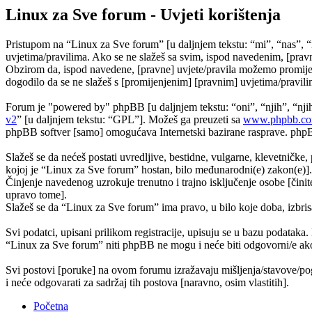
Linux za Sve forum - Uvjeti korištenja
Pristupom na “Linux za Sve forum” [u daljnjem tekstu: “mi”, “nas”, “
uvjetima/pravilima. Ako se ne slažeš sa svim, ispod navedenim, [pravn
Obzirom da, ispod navedene, [pravne] uvjete/pravila možemo promijeni
dogodilo da se ne slažeš s [promijenjenim] [pravnim] uvjetima/pravilim
Forum je "powered by" phpBB [u daljnjem tekstu: “oni”, “njih”, “n
v2
” [u daljnjem tekstu: “GPL”]. Možeš ga preuzeti sa
www.phpbb.c
phpBB softver [samo] omogućava Internetski bazirane rasprave. phpBB 
Slažeš se da nećeš postati uvredljive, bestidne, vulgarne, klevetničke, 
kojoj je “Linux za Sve forum” hostan, bilo međunarodni(e) zakon(e)].
Činjenje navedenog uzrokuje trenutno i trajno isključenje osobe [činite
upravo tome].
Slažeš se da “Linux za Sve forum” ima pravo, u bilo koje doba, izbris
Svi podatci, upisani prilikom registracije, upisuju se u bazu podataka.
“Linux za Sve forum” niti phpBB ne mogu i neće biti odgovorni/e ako
Svi postovi [poruke] na ovom forumu izražavaju mišljenja/stavove/pog
i neće odgovarati za sadržaj tih postova [naravno, osim vlastitih].
Početna