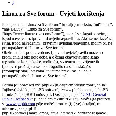
Pretražnik
Linux za Sve forum - Uvjeti korištenja
Pristupom na “Linux za Sve forum” [u daljnjem tekstu: “mi”, “nas”,
“naš(a/e/i/u)”, “Linux za Sve forum”,
“https://www.linuxzasve.com/forum”], moraš se slagati sa svim,
ispod navedenim, [pravnim] uvjetima/pravilima. Ako se ne slažeš sa
svim, ispod navedenim, [pravnim] uvjetima/pravilima, molim(o), ne
pristupaj/koristi “Linux za Sve forum”.
Obzirom da, ispod navedene, [pravne] uvjete/pravila možemo
promijeniti u bilo koje doba, a o čemu obavještavamo samo
registrirane korisnike/ce, molim(o), s vremena na vrijeme ih
[ponovo] pročitaj da se nebi dogodilo da se ne slažeš s
[promijenjenim] [pravnim] uvjetima/pravilima, a i dalje
pristupaš/koristiš “Linux za Sve forum”.
Forum je "powered by" phpBB [u daljnjem tekstu: “oni”, “njih”,
“njihov(a/e/i/u)”, “phpBB softver”, “www.phpbb.com”, “phpBB
Limited”, “phpBB Tim(ovi)”]. Dostupan je pod “
GNU General
Public License v2
” [u daljnjem tekstu: “GPL”]. Možeš ga preuzeti
sa
www.phpbb.com
gdje možeš pronaći (i) [sve] detaljn(ij)e
informacije o phpBBu.
phpBB softver [samo] omogućava Internetski bazirane rasprave.