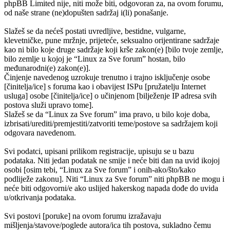
phpBB Limited nije, niti može biti, odgovoran za, na ovom forumu,
od naše strane (ne)dopušten sadržaj i(li) ponašanje.
Slažeš se da nećeš postati uvredljive, bestidne, vulgarne,
klevetničke, pune mržnje, prijeteće, seksualno orijentirane sadržaje
kao ni bilo koje druge sadržaje koji krše zakon(e) [bilo tvoje zemlje,
bilo zemlje u kojoj je “Linux za Sve forum” hostan, bilo
međunarodni(e) zakon(e)].
Činjenje navedenog uzrokuje trenutno i trajno isključenje osobe
[činitelja/ice] s foruma kao i obavijest ISPu [pružatelju Internet
usluga] osobe [činitelja/ice] o učinjenom [bilježenje IP adresa svih
postova služi upravo tome].
Slažeš se da “Linux za Sve forum” ima pravo, u bilo koje doba,
izbrisati/urediti/premjestiti/zatvoriti teme/postove sa sadržajem koji
odgovara navedenom.
Svi podatci, upisani prilikom registracije, upisuju se u bazu
podataka. Niti jedan podatak ne smije i neće biti dan na uvid ikojoj
osobi [osim tebi, “Linux za Sve forum” i onih-ako/što/kako
podliježe zakonu]. Niti “Linux za Sve forum” niti phpBB ne mogu i
neće biti odgovorni/e ako uslijed hakerskog napada dođe do uvida
u/otkrivanja podataka.
Svi postovi [poruke] na ovom forumu izražavaju
mišljenja/stavove/poglede autora/ica tih postova, sukladno čemu