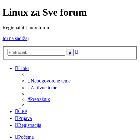
Linux za Sve forum
Regionalni Linux forum
Idi na sadržaj
Napredno
Pretražnik
pretraživanje
Linki
Neodgovorene teme
Aktivne teme
Pretražnik
ČPP
Prijava
Registracija
Početna