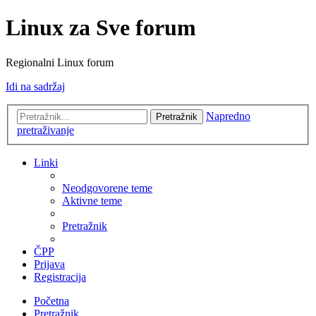
Linux za Sve forum
Regionalni Linux forum
Idi na sadržaj
Napredno
Pretražnik
pretraživanje
Linki
Neodgovorene teme
Aktivne teme
Pretražnik
ČPP
Prijava
Registracija
Početna
Pretražnik