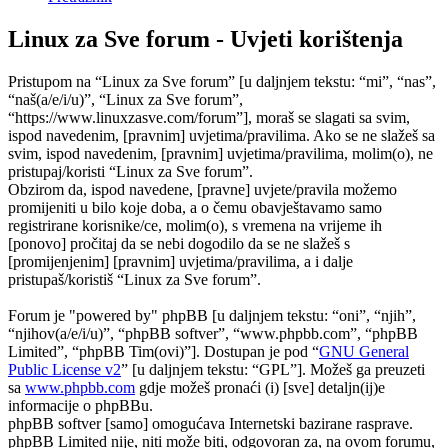
Linux za Sve forum - Uvjeti korištenja
Pristupom na “Linux za Sve forum” [u daljnjem tekstu: “mi”, “nas”,
“naš(a/e/i/u)”, “Linux za Sve forum”,
“https://www.linuxzasve.com/forum”], moraš se slagati sa svim,
ispod navedenim, [pravnim] uvjetima/pravilima. Ako se ne slažeš sa
svim, ispod navedenim, [pravnim] uvjetima/pravilima, molim(o), ne
pristupaj/koristi “Linux za Sve forum”.
Obzirom da, ispod navedene, [pravne] uvjete/pravila možemo
promijeniti u bilo koje doba, a o čemu obavještavamo samo
registrirane korisnike/ce, molim(o), s vremena na vrijeme ih
[ponovo] pročitaj da se nebi dogodilo da se ne slažeš s
[promijenjenim] [pravnim] uvjetima/pravilima, a i dalje
pristupaš/koristiš “Linux za Sve forum”.
Forum je "powered by" phpBB [u daljnjem tekstu: “oni”, “njih”,
“njihov(a/e/i/u)”, “phpBB softver”, “www.phpbb.com”, “phpBB
Limited”, “phpBB Tim(ovi)”]. Dostupan je pod “
GNU General
Public License v2
” [u daljnjem tekstu: “GPL”]. Možeš ga preuzeti
sa
www.phpbb.com
gdje možeš pronaći (i) [sve] detaljn(ij)e
informacije o phpBBu.
phpBB softver [samo] omogućava Internetski bazirane rasprave.
phpBB Limited nije, niti može biti, odgovoran za, na ovom forumu,