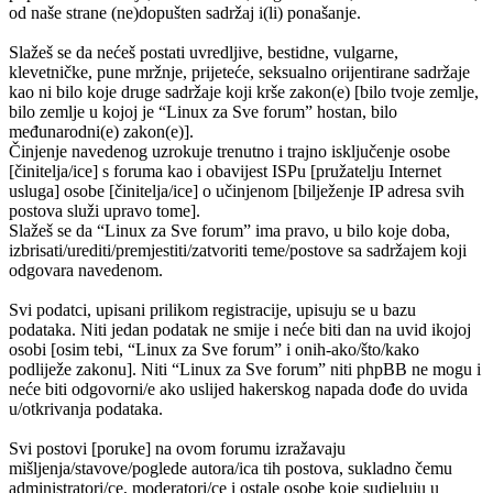
od naše strane (ne)dopušten sadržaj i(li) ponašanje.
Slažeš se da nećeš postati uvredljive, bestidne, vulgarne,
klevetničke, pune mržnje, prijeteće, seksualno orijentirane sadržaje
kao ni bilo koje druge sadržaje koji krše zakon(e) [bilo tvoje zemlje,
bilo zemlje u kojoj je “Linux za Sve forum” hostan, bilo
međunarodni(e) zakon(e)].
Činjenje navedenog uzrokuje trenutno i trajno isključenje osobe
[činitelja/ice] s foruma kao i obavijest ISPu [pružatelju Internet
usluga] osobe [činitelja/ice] o učinjenom [bilježenje IP adresa svih
postova služi upravo tome].
Slažeš se da “Linux za Sve forum” ima pravo, u bilo koje doba,
izbrisati/urediti/premjestiti/zatvoriti teme/postove sa sadržajem koji
odgovara navedenom.
Svi podatci, upisani prilikom registracije, upisuju se u bazu
podataka. Niti jedan podatak ne smije i neće biti dan na uvid ikojoj
osobi [osim tebi, “Linux za Sve forum” i onih-ako/što/kako
podliježe zakonu]. Niti “Linux za Sve forum” niti phpBB ne mogu i
neće biti odgovorni/e ako uslijed hakerskog napada dođe do uvida
u/otkrivanja podataka.
Svi postovi [poruke] na ovom forumu izražavaju
mišljenja/stavove/poglede autora/ica tih postova, sukladno čemu
administratori/ce, moderatori/ce i ostale osobe koje sudjeluju u