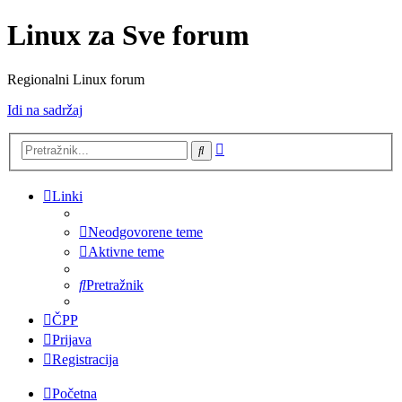
Linux za Sve forum
Regionalni Linux forum
Idi na sadržaj
Napredno
Pretražnik
pretraživanje
Linki
Neodgovorene teme
Aktivne teme
Pretražnik
ČPP
Prijava
Registracija
Početna