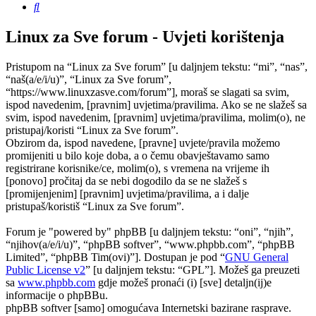
Pretražnik
Linux za Sve forum - Uvjeti korištenja
Pristupom na “Linux za Sve forum” [u daljnjem tekstu: “mi”, “nas”,
“naš(a/e/i/u)”, “Linux za Sve forum”,
“https://www.linuxzasve.com/forum”], moraš se slagati sa svim,
ispod navedenim, [pravnim] uvjetima/pravilima. Ako se ne slažeš sa
svim, ispod navedenim, [pravnim] uvjetima/pravilima, molim(o), ne
pristupaj/koristi “Linux za Sve forum”.
Obzirom da, ispod navedene, [pravne] uvjete/pravila možemo
promijeniti u bilo koje doba, a o čemu obavještavamo samo
registrirane korisnike/ce, molim(o), s vremena na vrijeme ih
[ponovo] pročitaj da se nebi dogodilo da se ne slažeš s
[promijenjenim] [pravnim] uvjetima/pravilima, a i dalje
pristupaš/koristiš “Linux za Sve forum”.
Forum je "powered by" phpBB [u daljnjem tekstu: “oni”, “njih”,
“njihov(a/e/i/u)”, “phpBB softver”, “www.phpbb.com”, “phpBB
Limited”, “phpBB Tim(ovi)”]. Dostupan je pod “
GNU General
Public License v2
” [u daljnjem tekstu: “GPL”]. Možeš ga preuzeti
sa
www.phpbb.com
gdje možeš pronaći (i) [sve] detaljn(ij)e
informacije o phpBBu.
phpBB softver [samo] omogućava Internetski bazirane rasprave.