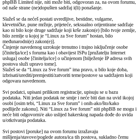
phpBB Limited nije, niti može biti, odgovoran za, na ovom forumu,
od naše strane (ne)dopušten sadržaj i(li) ponašanje.
Slažeš se da nećeš postati uvredljive, bestidne, vulgarne,
klevetničke, pune mržnje, prijeteće, seksualno orijentirane sadržaje
kao ni bilo koje druge sadržaje koji krše zakon(e) [bilo tvoje zemlje,
bilo zemlje u kojoj je “Linux za Sve forum” hostan, bilo
međunarodni(e) zakon(e)].
Činjenje navedenog uzrokuje trenutno i trajno isključenje osobe
[činitelja/ice] s foruma kao i obavijest ISPu [pružatelju Internet
usluga] osobe [činitelja/ice] o učinjenom [bilježenje IP adresa svih
postova služi upravo tome].
Slažeš se da “Linux za Sve forum” ima pravo, u bilo koje doba,
izbrisati/urediti/premjestiti/zatvoriti teme/postove sa sadržajem koji
odgovara navedenom.
Svi podatci, upisani prilikom registracije, upisuju se u bazu
podataka. Niti jedan podatak ne smije i neće biti dan na uvid ikojoj
osobi [osim tebi, “Linux za Sve forum” i onih-ako/što/kako
podliježe zakonu]. Niti “Linux za Sve forum” niti phpBB ne mogu i
neće biti odgovorni/e ako uslijed hakerskog napada dođe do uvida
u/otkrivanja podataka.
Svi postovi [poruke] na ovom forumu izražavaju
mišljenja/stavove/poglede autora/ica tih postova, sukladno čemu