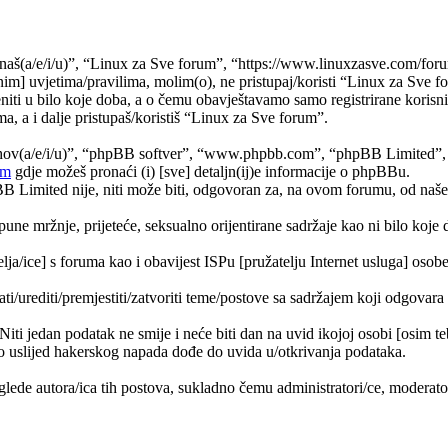
naš(a/e/i/u)”, “Linux za Sve forum”, “https://www.linuxzasve.com/foru
im] uvjetima/pravilima, molim(o), ne pristupaj/koristi “Linux za Sve f
ti u bilo koje doba, a o čemu obavještavamo samo registrirane korisnik
a, a i dalje pristupaš/koristiš “Linux za Sve forum”.
jihov(a/e/i/u)”, “phpBB softver”, “www.phpbb.com”, “phpBB Limited”
om
gdje možeš pronaći (i) [sve] detaljn(ij)e informacije o phpBBu.
Limited nije, niti može biti, odgovoran za, na ovom forumu, od naše s
pune mržnje, prijeteće, seksualno orijentirane sadržaje kao ni bilo koje 
lja/ice] s foruma kao i obavijest ISPu [pružatelju Internet usluga] osobe 
ati/urediti/premjestiti/zatvoriti teme/postove sa sadržajem koji odgova
 Niti jedan podatak ne smije i neće biti dan na uvid ikojoj osobi [osim 
 uslijed hakerskog napada dođe do uvida u/otkrivanja podataka.
lede autora/ica tih postova, sukladno čemu administratori/ce, moderat