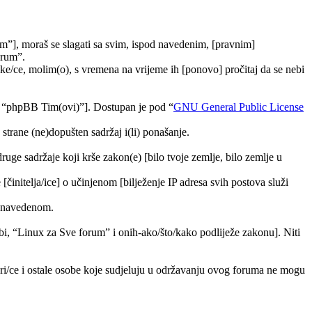
m”], moraš se slagati sa svim, ispod navedenim, [pravnim]
orum”.
e/ce, molim(o), s vremena na vrijeme ih [ponovo] pročitaj da se nebi
, “phpBB Tim(ovi)”]. Dostupan je pod “
GNU General Public License
trane (ne)dopušten sadržaj i(li) ponašanje.
druge sadržaje koji krše zakon(e) [bilo tvoje zemlje, bilo zemlje u
[činitelja/ice] o učinjenom [bilježenje IP adresa svih postova služi
ra navedenom.
tebi, “Linux za Sve forum” i onih-ako/što/kako podliježe zakonu]. Niti
ori/ce i ostale osobe koje sudjeluju u održavanju ovog foruma ne mogu