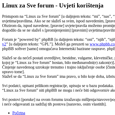
Linux za Sve forum - Uvjeti korištenja
Pristupom na “Linux za Sve forum” [u daljnjem tekstu: “mi”, “nas”, “
uvjetima/pravilima. Ako se ne slažeš sa svim, ispod navedenim, [pravn
Obzirom da, ispod navedene, [pravne] uvjete/pravila možemo promijeni
dogodilo da se ne slažeš s [promijenjenim] [pravnim] uvjetima/pravilim
Forum je "powered by" phpBB [u daljnjem tekstu: “oni”, “njih”, “n
v2
” [u daljnjem tekstu: “GPL”]. Možeš ga preuzeti sa
www.phpbb.c
phpBB softver [samo] omogućava Internetski bazirane rasprave. phpBB 
Slažeš se da nećeš postati uvredljive, bestidne, vulgarne, klevetničke, 
kojoj je “Linux za Sve forum” hostan, bilo međunarodni(e) zakon(e)].
Činjenje navedenog uzrokuje trenutno i trajno isključenje osobe [činite
upravo tome].
Slažeš se da “Linux za Sve forum” ima pravo, u bilo koje doba, izbris
Svi podatci, upisani prilikom registracije, upisuju se u bazu podataka.
“Linux za Sve forum” niti phpBB ne mogu i neće biti odgovorni/e ako
Svi postovi [poruke] na ovom forumu izražavaju mišljenja/stavove/pog
i neće odgovarati za sadržaj tih postova [naravno, osim vlastitih].
Početna