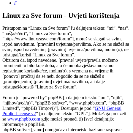
Pretražnik
Linux za Sve forum - Uvjeti korištenja
Pristupom na “Linux za Sve forum” [u daljnjem tekstu: “mi”, “nas”,
“naš(a/e/i/u)”, “Linux za Sve forum”,
“https://www.linuxzasve.com/forum”], moraš se slagati sa svim,
ispod navedenim, [pravnim] uvjetima/pravilima. Ako se ne slažeš sa
svim, ispod navedenim, [pravnim] uvjetima/pravilima, molim(o), ne
pristupaj/koristi “Linux za Sve forum”.
Obzirom da, ispod navedene, [pravne] uvjete/pravila možemo
promijeniti u bilo koje doba, a o čemu obavještavamo samo
registrirane korisnike/ce, molim(o), s vremena na vrijeme ih
[ponovo] pročitaj da se nebi dogodilo da se ne slažeš s
[promijenjenim] [pravnim] uvjetima/pravilima, a i dalje
pristupaš/koristiš “Linux za Sve forum”.
Forum je "powered by" phpBB [u daljnjem tekstu: “oni”, “njih”,
“njihov(a/e/i/u)”, “phpBB softver”, “www.phpbb.com”, “phpBB
Limited”, “phpBB Tim(ovi)”]. Dostupan je pod “
GNU General
Public License v2
” [u daljnjem tekstu: “GPL”]. Možeš ga preuzeti
sa
www.phpbb.com
gdje možeš pronaći (i) [sve] detaljn(ij)e
informacije o phpBBu.
phpBB softver [samo] omogućava Internetski bazirane rasprave.