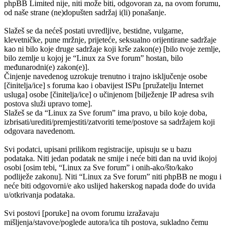
phpBB Limited nije, niti može biti, odgovoran za, na ovom forumu,
od naše strane (ne)dopušten sadržaj i(li) ponašanje.
Slažeš se da nećeš postati uvredljive, bestidne, vulgarne,
klevetničke, pune mržnje, prijeteće, seksualno orijentirane sadržaje
kao ni bilo koje druge sadržaje koji krše zakon(e) [bilo tvoje zemlje,
bilo zemlje u kojoj je “Linux za Sve forum” hostan, bilo
međunarodni(e) zakon(e)].
Činjenje navedenog uzrokuje trenutno i trajno isključenje osobe
[činitelja/ice] s foruma kao i obavijest ISPu [pružatelju Internet
usluga] osobe [činitelja/ice] o učinjenom [bilježenje IP adresa svih
postova služi upravo tome].
Slažeš se da “Linux za Sve forum” ima pravo, u bilo koje doba,
izbrisati/urediti/premjestiti/zatvoriti teme/postove sa sadržajem koji
odgovara navedenom.
Svi podatci, upisani prilikom registracije, upisuju se u bazu
podataka. Niti jedan podatak ne smije i neće biti dan na uvid ikojoj
osobi [osim tebi, “Linux za Sve forum” i onih-ako/što/kako
podliježe zakonu]. Niti “Linux za Sve forum” niti phpBB ne mogu i
neće biti odgovorni/e ako uslijed hakerskog napada dođe do uvida
u/otkrivanja podataka.
Svi postovi [poruke] na ovom forumu izražavaju
mišljenja/stavove/poglede autora/ica tih postova, sukladno čemu