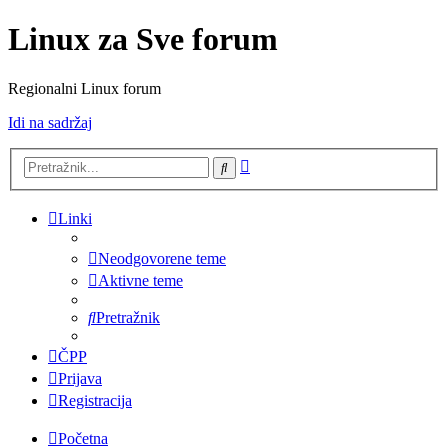
Linux za Sve forum
Regionalni Linux forum
Idi na sadržaj
Napredno
Pretražnik
pretraživanje
Linki
Neodgovorene teme
Aktivne teme
Pretražnik
ČPP
Prijava
Registracija
Početna