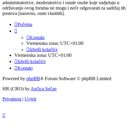
administratori/ce, moderatori/ce i ostale osobe koje sudjeluju u
održavanju ovog foruma ne mogu i neće odgovarati za sadržaj tih
postova [naravno, osim vlastitih].
Početna
Kontakt
Vremenska zona:
UTC+01:00
Izbriši kolačiće
Vremenska zona:
UTC+01:00
Izbriši kolačiće
Kontakt
Powered by
phpBB
® Forum Software © phpBB Limited
HR (CRO) by
Ančica Sečan
Privatnost
|
Uvjeti