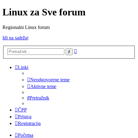
Linux za Sve forum
Regionalni Linux forum
Idi na sadržaj
Napredno
Pretražnik
pretraživanje
Linki
Neodgovorene teme
Aktivne teme
Pretražnik
ČPP
Prijava
Registracija
Početna