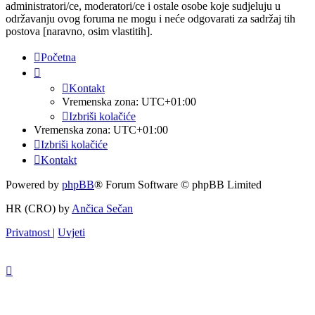
administratori/ce, moderatori/ce i ostale osobe koje sudjeluju u
održavanju ovog foruma ne mogu i neće odgovarati za sadržaj tih
postova [naravno, osim vlastitih].
Početna
Kontakt
Vremenska zona:
UTC+01:00
Izbriši kolačiće
Vremenska zona:
UTC+01:00
Izbriši kolačiće
Kontakt
Powered by
phpBB
® Forum Software © phpBB Limited
HR (CRO) by
Ančica Sečan
Privatnost
|
Uvjeti