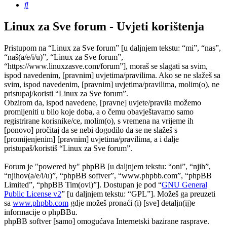
Pretražnik
Linux za Sve forum - Uvjeti korištenja
Pristupom na “Linux za Sve forum” [u daljnjem tekstu: “mi”, “nas”,
“naš(a/e/i/u)”, “Linux za Sve forum”,
“https://www.linuxzasve.com/forum”], moraš se slagati sa svim,
ispod navedenim, [pravnim] uvjetima/pravilima. Ako se ne slažeš sa
svim, ispod navedenim, [pravnim] uvjetima/pravilima, molim(o), ne
pristupaj/koristi “Linux za Sve forum”.
Obzirom da, ispod navedene, [pravne] uvjete/pravila možemo
promijeniti u bilo koje doba, a o čemu obavještavamo samo
registrirane korisnike/ce, molim(o), s vremena na vrijeme ih
[ponovo] pročitaj da se nebi dogodilo da se ne slažeš s
[promijenjenim] [pravnim] uvjetima/pravilima, a i dalje
pristupaš/koristiš “Linux za Sve forum”.
Forum je "powered by" phpBB [u daljnjem tekstu: “oni”, “njih”,
“njihov(a/e/i/u)”, “phpBB softver”, “www.phpbb.com”, “phpBB
Limited”, “phpBB Tim(ovi)”]. Dostupan je pod “
GNU General
Public License v2
” [u daljnjem tekstu: “GPL”]. Možeš ga preuzeti
sa
www.phpbb.com
gdje možeš pronaći (i) [sve] detaljn(ij)e
informacije o phpBBu.
phpBB softver [samo] omogućava Internetski bazirane rasprave.