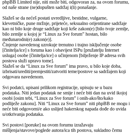
phpBB Limited nije, niti može biti, odgovoran za, na ovom forumu,
od naše strane (ne)dopušten sadržaj i(li) ponašanje.
Slažeš se da nećeš postati uvredljive, bestidne, vulgarne,
klevetničke, pune mržnje, prijeteće, seksualno orijentirane sadržaje
kao ni bilo koje druge sadržaje koji krše zakon(e) [bilo tvoje zemlje,
bilo zemlje u kojoj je “Linux za Sve forum” hostan, bilo
međunarodni(e) zakon(e)].
Činjenje navedenog uzrokuje trenutno i trajno isključenje osobe
[činitelja/ice] s foruma kao i obavijest ISPu [pružatelju Internet
usluga] osobe [činitelja/ice] o učinjenom [bilježenje IP adresa svih
postova služi upravo tome].
Slažeš se da “Linux za Sve forum” ima pravo, u bilo koje doba,
izbrisati/urediti/premjestiti/zatvoriti teme/postove sa sadržajem koji
odgovara navedenom.
Svi podatci, upisani prilikom registracije, upisuju se u bazu
podataka. Niti jedan podatak ne smije i neće biti dan na uvid ikojoj
osobi [osim tebi, “Linux za Sve forum” i onih-ako/što/kako
podliježe zakonu]. Niti “Linux za Sve forum” niti phpBB ne mogu i
neće biti odgovorni/e ako uslijed hakerskog napada dođe do uvida
u/otkrivanja podataka.
Svi postovi [poruke] na ovom forumu izražavaju
mišljenja/stavove/poglede autora/ica tih postova, sukladno čemu