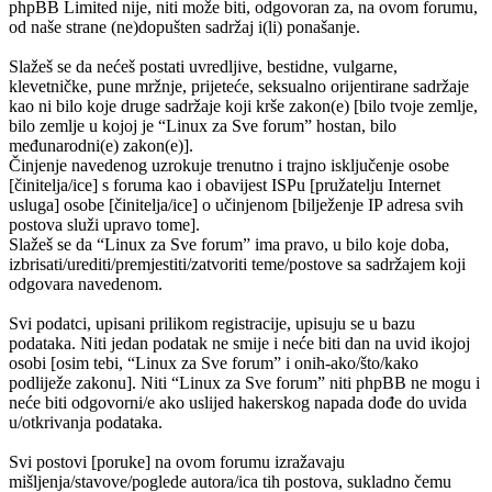
phpBB Limited nije, niti može biti, odgovoran za, na ovom forumu,
od naše strane (ne)dopušten sadržaj i(li) ponašanje.
Slažeš se da nećeš postati uvredljive, bestidne, vulgarne,
klevetničke, pune mržnje, prijeteće, seksualno orijentirane sadržaje
kao ni bilo koje druge sadržaje koji krše zakon(e) [bilo tvoje zemlje,
bilo zemlje u kojoj je “Linux za Sve forum” hostan, bilo
međunarodni(e) zakon(e)].
Činjenje navedenog uzrokuje trenutno i trajno isključenje osobe
[činitelja/ice] s foruma kao i obavijest ISPu [pružatelju Internet
usluga] osobe [činitelja/ice] o učinjenom [bilježenje IP adresa svih
postova služi upravo tome].
Slažeš se da “Linux za Sve forum” ima pravo, u bilo koje doba,
izbrisati/urediti/premjestiti/zatvoriti teme/postove sa sadržajem koji
odgovara navedenom.
Svi podatci, upisani prilikom registracije, upisuju se u bazu
podataka. Niti jedan podatak ne smije i neće biti dan na uvid ikojoj
osobi [osim tebi, “Linux za Sve forum” i onih-ako/što/kako
podliježe zakonu]. Niti “Linux za Sve forum” niti phpBB ne mogu i
neće biti odgovorni/e ako uslijed hakerskog napada dođe do uvida
u/otkrivanja podataka.
Svi postovi [poruke] na ovom forumu izražavaju
mišljenja/stavove/poglede autora/ica tih postova, sukladno čemu