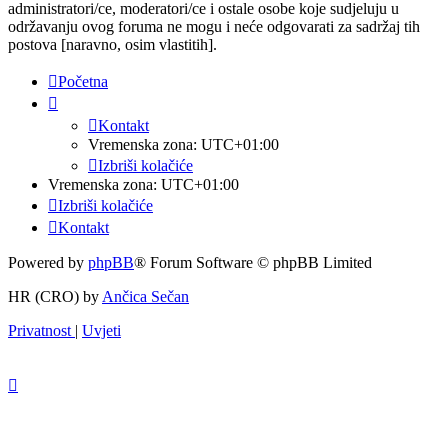
administratori/ce, moderatori/ce i ostale osobe koje sudjeluju u
održavanju ovog foruma ne mogu i neće odgovarati za sadržaj tih
postova [naravno, osim vlastitih].
Početna
Kontakt
Vremenska zona:
UTC+01:00
Izbriši kolačiće
Vremenska zona:
UTC+01:00
Izbriši kolačiće
Kontakt
Powered by
phpBB
® Forum Software © phpBB Limited
HR (CRO) by
Ančica Sečan
Privatnost
|
Uvjeti