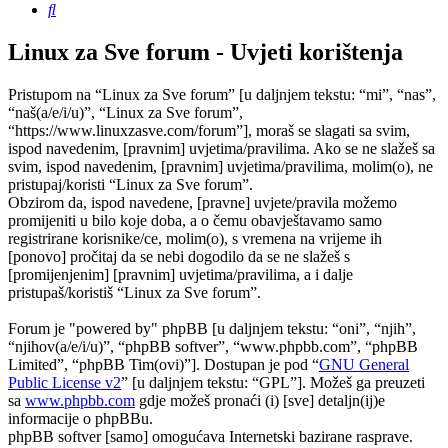
Pretražnik
Linux za Sve forum - Uvjeti korištenja
Pristupom na “Linux za Sve forum” [u daljnjem tekstu: “mi”, “nas”,
“naš(a/e/i/u)”, “Linux za Sve forum”,
“https://www.linuxzasve.com/forum”], moraš se slagati sa svim,
ispod navedenim, [pravnim] uvjetima/pravilima. Ako se ne slažeš sa
svim, ispod navedenim, [pravnim] uvjetima/pravilima, molim(o), ne
pristupaj/koristi “Linux za Sve forum”.
Obzirom da, ispod navedene, [pravne] uvjete/pravila možemo
promijeniti u bilo koje doba, a o čemu obavještavamo samo
registrirane korisnike/ce, molim(o), s vremena na vrijeme ih
[ponovo] pročitaj da se nebi dogodilo da se ne slažeš s
[promijenjenim] [pravnim] uvjetima/pravilima, a i dalje
pristupaš/koristiš “Linux za Sve forum”.
Forum je "powered by" phpBB [u daljnjem tekstu: “oni”, “njih”,
“njihov(a/e/i/u)”, “phpBB softver”, “www.phpbb.com”, “phpBB
Limited”, “phpBB Tim(ovi)”]. Dostupan je pod “
GNU General
Public License v2
” [u daljnjem tekstu: “GPL”]. Možeš ga preuzeti
sa
www.phpbb.com
gdje možeš pronaći (i) [sve] detaljn(ij)e
informacije o phpBBu.
phpBB softver [samo] omogućava Internetski bazirane rasprave.