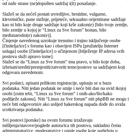
od naše strane (ne)dopušten sadržaj i(li) ponašanje.
Slažeš se da nećeš postati uvredljive, bestidne, vulgarne,
klevetničke, pune mržnje, prijeteće, seksualno orijentirane sadržaje
kao ni bilo koje druge sadržaje koji krše zakon(e) [bilo tvoje zemlje,
bilo zemlje u kojoj je “Linux za Sve forum” hostan, bilo
međunarodni(e) zakon(e)].
Činjenje navedenog uzrokuje trenutno i trajno isključenje osobe
[činitelja/ice] s foruma kao i obavijest ISPu [pružatelju Internet
usluga] osobe [činitelja/ice] o učinjenom [bilježenje IP adresa svih
postova služi upravo tome].
Slažeš se da “Linux za Sve forum” ima pravo, u bilo koje doba,
izbrisati/urediti/premjestiti/zatvoriti teme/postove sa sadržajem koji
odgovara navedenom.
Svi podatci, upisani prilikom registracije, upisuju se u bazu
podataka. Niti jedan podatak ne smije i neće biti dan na uvid ikojoj
osobi [osim tebi, “Linux za Sve forum” i onih-ako/što/kako
podliježe zakonu]. Niti “Linux za Sve forum” niti phpBB ne mogu i
neće biti odgovorni/e ako uslijed hakerskog napada dođe do uvida
u/otkrivanja podataka.
Svi postovi [poruke] na ovom forumu izražavaju
mišljenja/stavove/poglede autora/ica tih postova, sukladno čemu
administratori/ce, moderatori/ce i ostale osobe koje sudjeluju u