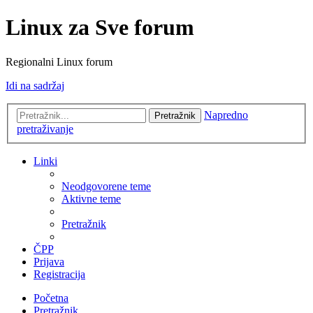
Linux za Sve forum
Regionalni Linux forum
Idi na sadržaj
Napredno
Pretražnik
pretraživanje
Linki
Neodgovorene teme
Aktivne teme
Pretražnik
ČPP
Prijava
Registracija
Početna
Pretražnik