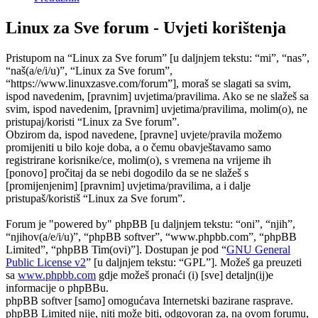
Linux za Sve forum - Uvjeti korištenja
Pristupom na “Linux za Sve forum” [u daljnjem tekstu: “mi”, “nas”,
“naš(a/e/i/u)”, “Linux za Sve forum”,
“https://www.linuxzasve.com/forum”], moraš se slagati sa svim,
ispod navedenim, [pravnim] uvjetima/pravilima. Ako se ne slažeš sa
svim, ispod navedenim, [pravnim] uvjetima/pravilima, molim(o), ne
pristupaj/koristi “Linux za Sve forum”.
Obzirom da, ispod navedene, [pravne] uvjete/pravila možemo
promijeniti u bilo koje doba, a o čemu obavještavamo samo
registrirane korisnike/ce, molim(o), s vremena na vrijeme ih
[ponovo] pročitaj da se nebi dogodilo da se ne slažeš s
[promijenjenim] [pravnim] uvjetima/pravilima, a i dalje
pristupaš/koristiš “Linux za Sve forum”.
Forum je "powered by" phpBB [u daljnjem tekstu: “oni”, “njih”,
“njihov(a/e/i/u)”, “phpBB softver”, “www.phpbb.com”, “phpBB
Limited”, “phpBB Tim(ovi)”]. Dostupan je pod “
GNU General
Public License v2
” [u daljnjem tekstu: “GPL”]. Možeš ga preuzeti
sa
www.phpbb.com
gdje možeš pronaći (i) [sve] detaljn(ij)e
informacije o phpBBu.
phpBB softver [samo] omogućava Internetski bazirane rasprave.
phpBB Limited nije, niti može biti, odgovoran za, na ovom forumu,