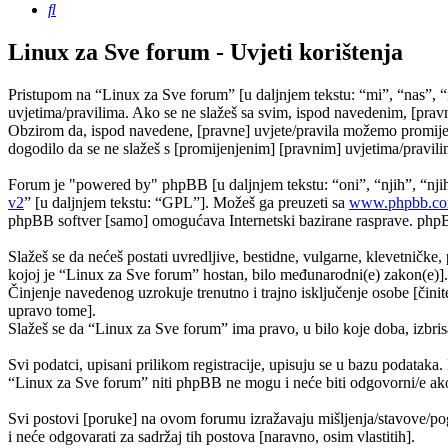
Pretražnik
Linux za Sve forum - Uvjeti korištenja
Pristupom na “Linux za Sve forum” [u daljnjem tekstu: “mi”, “nas”, “
uvjetima/pravilima. Ako se ne slažeš sa svim, ispod navedenim, [pravn
Obzirom da, ispod navedene, [pravne] uvjete/pravila možemo promijeni
dogodilo da se ne slažeš s [promijenjenim] [pravnim] uvjetima/pravilim
Forum je "powered by" phpBB [u daljnjem tekstu: “oni”, “njih”, “n
v2
” [u daljnjem tekstu: “GPL”]. Možeš ga preuzeti sa
www.phpbb.c
phpBB softver [samo] omogućava Internetski bazirane rasprave. phpBB 
Slažeš se da nećeš postati uvredljive, bestidne, vulgarne, klevetničke, 
kojoj je “Linux za Sve forum” hostan, bilo međunarodni(e) zakon(e)].
Činjenje navedenog uzrokuje trenutno i trajno isključenje osobe [činite
upravo tome].
Slažeš se da “Linux za Sve forum” ima pravo, u bilo koje doba, izbris
Svi podatci, upisani prilikom registracije, upisuju se u bazu podataka.
“Linux za Sve forum” niti phpBB ne mogu i neće biti odgovorni/e ako
Svi postovi [poruke] na ovom forumu izražavaju mišljenja/stavove/pog
i neće odgovarati za sadržaj tih postova [naravno, osim vlastitih].