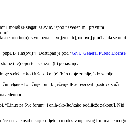
m”], moraš se slagati sa svim, ispod navedenim, [pravnim]
orum”.
e/ce, molim(o), s vremena na vrijeme ih [ponovo] pročitaj da se nebi
, “phpBB Tim(ovi)”]. Dostupan je pod “
GNU General Public License
trane (ne)dopušten sadržaj i(li) ponašanje.
druge sadržaje koji krše zakon(e) [bilo tvoje zemlje, bilo zemlje u
[činitelja/ice] o učinjenom [bilježenje IP adresa svih postova služi
ra navedenom.
tebi, “Linux za Sve forum” i onih-ako/što/kako podliježe zakonu]. Niti
ori/ce i ostale osobe koje sudjeluju u održavanju ovog foruma ne mogu