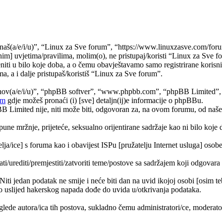
naš(a/e/i/u)”, “Linux za Sve forum”, “https://www.linuxzasve.com/foru
im] uvjetima/pravilima, molim(o), ne pristupaj/koristi “Linux za Sve f
ti u bilo koje doba, a o čemu obavještavamo samo registrirane korisnik
a, a i dalje pristupaš/koristiš “Linux za Sve forum”.
jihov(a/e/i/u)”, “phpBB softver”, “www.phpbb.com”, “phpBB Limited”
om
gdje možeš pronaći (i) [sve] detaljn(ij)e informacije o phpBBu.
Limited nije, niti može biti, odgovoran za, na ovom forumu, od naše s
pune mržnje, prijeteće, seksualno orijentirane sadržaje kao ni bilo koje 
lja/ice] s foruma kao i obavijest ISPu [pružatelju Internet usluga] osobe 
ati/urediti/premjestiti/zatvoriti teme/postove sa sadržajem koji odgova
 Niti jedan podatak ne smije i neće biti dan na uvid ikojoj osobi [osim 
 uslijed hakerskog napada dođe do uvida u/otkrivanja podataka.
lede autora/ica tih postova, sukladno čemu administratori/ce, moderat