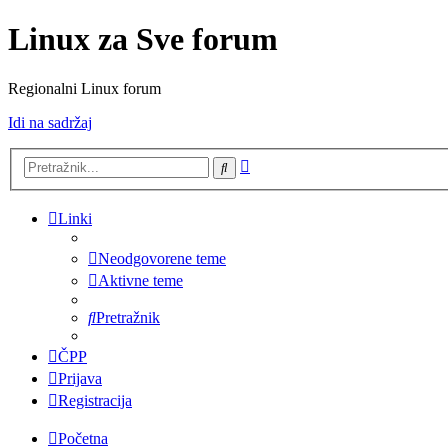
Linux za Sve forum
Regionalni Linux forum
Idi na sadržaj
Napredno
Pretražnik
pretraživanje
Linki
Neodgovorene teme
Aktivne teme
Pretražnik
ČPP
Prijava
Registracija
Početna