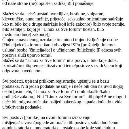
od naše strane (ne)dopušten sadržaj i(li) ponašanje.
Slažeš se da nećeš postati uvredljive, bestidne, vulgarne,
klevetničke, pune mržnje, prijeteće, seksualno orijentirane sadržaje
kao ni bilo koje druge sadržaje koji krše zakon(e) [bilo tvoje zemlje,
bilo zemlje u kojoj je “Linux za Sve forum” hostan, bilo
međunarodni(e) zakon(e)].
Činjenje navedenog uzrokuje trenutno i trajno isključenje osobe
[činitelja/ice] s foruma kao i obavijest ISPu [pružatelju Internet
usluga] osobe [činitelja/ice] o učinjenom [bilježenje IP adresa svih
postova služi upravo tome].
Slažeš se da “Linux za Sve forum” ima pravo, u bilo koje doba,
izbrisati/urediti/premjestiti/zatvoriti teme/postove sa sadržajem koji
odgovara navedenom.
Svi podatci, upisani prilikom registracije, upisuju se u bazu
podataka. Niti jedan podatak ne smije i neće biti dan na uvid ikojoj
osobi [osim tebi, “Linux za Sve forum” i onih-ako/što/kako
podliježe zakonu]. Niti “Linux za Sve forum” niti phpBB ne mogu i
neće biti odgovorni/e ako uslijed hakerskog napada dođe do uvida
u/otkrivanja podataka.
Svi postovi [poruke] na ovom forumu izražavaju
mišljenja/stavove/poglede autora/ica tih postova, sukladno čemu
administratori/ce, moderatori/ce i ostale osobe koje sudjeluju u