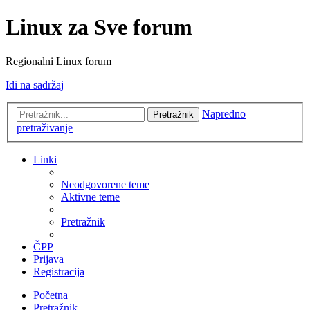
Linux za Sve forum
Regionalni Linux forum
Idi na sadržaj
Napredno
Pretražnik
pretraživanje
Linki
Neodgovorene teme
Aktivne teme
Pretražnik
ČPP
Prijava
Registracija
Početna
Pretražnik