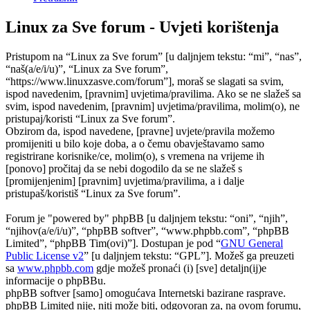
Linux za Sve forum - Uvjeti korištenja
Pristupom na “Linux za Sve forum” [u daljnjem tekstu: “mi”, “nas”,
“naš(a/e/i/u)”, “Linux za Sve forum”,
“https://www.linuxzasve.com/forum”], moraš se slagati sa svim,
ispod navedenim, [pravnim] uvjetima/pravilima. Ako se ne slažeš sa
svim, ispod navedenim, [pravnim] uvjetima/pravilima, molim(o), ne
pristupaj/koristi “Linux za Sve forum”.
Obzirom da, ispod navedene, [pravne] uvjete/pravila možemo
promijeniti u bilo koje doba, a o čemu obavještavamo samo
registrirane korisnike/ce, molim(o), s vremena na vrijeme ih
[ponovo] pročitaj da se nebi dogodilo da se ne slažeš s
[promijenjenim] [pravnim] uvjetima/pravilima, a i dalje
pristupaš/koristiš “Linux za Sve forum”.
Forum je "powered by" phpBB [u daljnjem tekstu: “oni”, “njih”,
“njihov(a/e/i/u)”, “phpBB softver”, “www.phpbb.com”, “phpBB
Limited”, “phpBB Tim(ovi)”]. Dostupan je pod “
GNU General
Public License v2
” [u daljnjem tekstu: “GPL”]. Možeš ga preuzeti
sa
www.phpbb.com
gdje možeš pronaći (i) [sve] detaljn(ij)e
informacije o phpBBu.
phpBB softver [samo] omogućava Internetski bazirane rasprave.
phpBB Limited nije, niti može biti, odgovoran za, na ovom forumu,