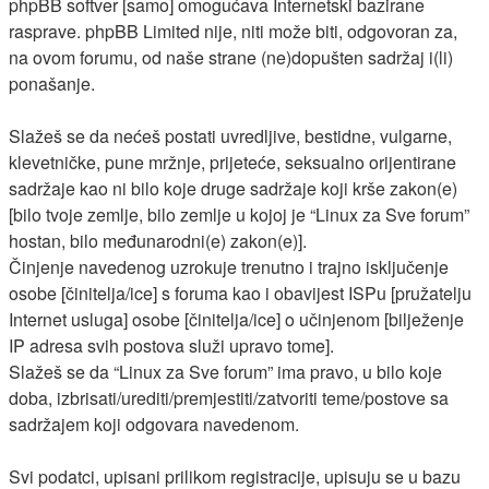
phpBB softver [samo] omogućava Internetski bazirane
rasprave. phpBB Limited nije, niti može biti, odgovoran za,
na ovom forumu, od naše strane (ne)dopušten sadržaj i(li)
ponašanje.
Slažeš se da nećeš postati uvredljive, bestidne, vulgarne,
klevetničke, pune mržnje, prijeteće, seksualno orijentirane
sadržaje kao ni bilo koje druge sadržaje koji krše zakon(e)
[bilo tvoje zemlje, bilo zemlje u kojoj je “Linux za Sve forum”
hostan, bilo međunarodni(e) zakon(e)].
Činjenje navedenog uzrokuje trenutno i trajno isključenje
osobe [činitelja/ice] s foruma kao i obavijest ISPu [pružatelju
Internet usluga] osobe [činitelja/ice] o učinjenom [bilježenje
IP adresa svih postova služi upravo tome].
Slažeš se da “Linux za Sve forum” ima pravo, u bilo koje
doba, izbrisati/urediti/premjestiti/zatvoriti teme/postove sa
sadržajem koji odgovara navedenom.
Svi podatci, upisani prilikom registracije, upisuju se u bazu