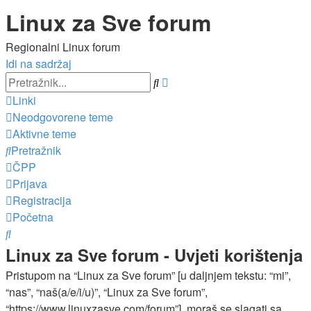
Linux za Sve forum
Regionalni Linux forum
Idi na sadržaj
Napredno
Pretražnik
pretraživanje
Linki
Neodgovorene teme
Aktivne teme
Pretražnik
ČPP
Prijava
Registracija
Početna
Pretražnik
Linux za Sve forum - Uvjeti korištenja
Pristupom na “Linux za Sve forum” [u daljnjem tekstu: “mi”,
“nas”, “naš(a/e/i/u)”, “Linux za Sve forum”,
“https://www.linuxzasve.com/forum”], moraš se slagati sa