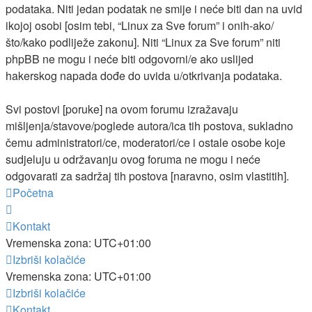
podataka. Niti jedan podatak ne smije i neće biti dan na uvid
ikojoj osobi [osim tebi, “Linux za Sve forum” i onih-ako/
što/kako podliježe zakonu]. Niti “Linux za Sve forum” niti
phpBB ne mogu i neće biti odgovorni/e ako uslijed
hakerskog napada dođe do uvida u/otkrivanja podataka.
Svi postovi [poruke] na ovom forumu izražavaju
mišljenja/stavove/poglede autora/ica tih postova, sukladno
čemu administratori/ce, moderatori/ce i ostale osobe koje
sudjeluju u održavanju ovog foruma ne mogu i neće
odgovarati za sadržaj tih postova [naravno, osim vlastitih].
Početna
Kontakt
Vremenska zona:
UTC+01:00
Izbriši kolačiće
Vremenska zona:
UTC+01:00
Izbriši kolačiće
Kontakt