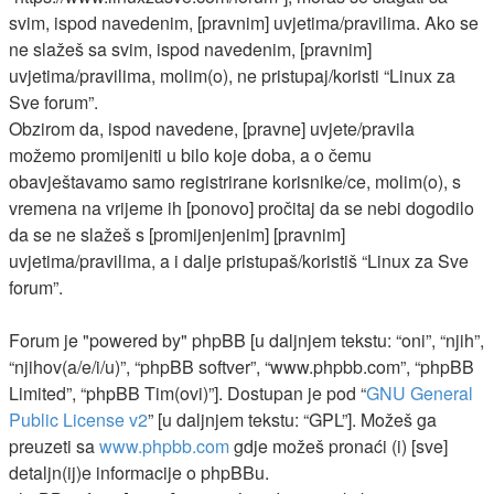
svim, ispod navedenim, [pravnim] uvjetima/pravilima. Ako se
ne slažeš sa svim, ispod navedenim, [pravnim]
uvjetima/pravilima, molim(o), ne pristupaj/koristi “Linux za
Sve forum”.
Obzirom da, ispod navedene, [pravne] uvjete/pravila
možemo promijeniti u bilo koje doba, a o čemu
obavještavamo samo registrirane korisnike/ce, molim(o), s
vremena na vrijeme ih [ponovo] pročitaj da se nebi dogodilo
da se ne slažeš s [promijenjenim] [pravnim]
uvjetima/pravilima, a i dalje pristupaš/koristiš “Linux za Sve
forum”.
Forum je "powered by" phpBB [u daljnjem tekstu: “oni”, “njih”,
“njihov(a/e/i/u)”, “phpBB softver”, “www.phpbb.com”, “phpBB
Limited”, “phpBB Tim(ovi)”]. Dostupan je pod “
GNU General
Public License v2
” [u daljnjem tekstu: “GPL”]. Možeš ga
preuzeti sa
www.phpbb.com
gdje možeš pronaći (i) [sve]
detaljn(ij)e informacije o phpBBu.