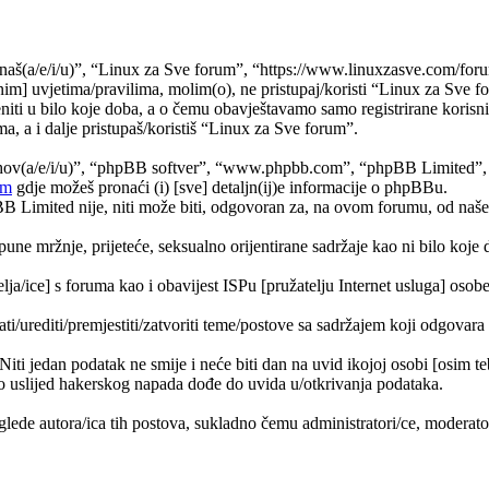
naš(a/e/i/u)”, “Linux za Sve forum”, “https://www.linuxzasve.com/foru
im] uvjetima/pravilima, molim(o), ne pristupaj/koristi “Linux za Sve f
ti u bilo koje doba, a o čemu obavještavamo samo registrirane korisnik
a, a i dalje pristupaš/koristiš “Linux za Sve forum”.
jihov(a/e/i/u)”, “phpBB softver”, “www.phpbb.com”, “phpBB Limited”
om
gdje možeš pronaći (i) [sve] detaljn(ij)e informacije o phpBBu.
Limited nije, niti može biti, odgovoran za, na ovom forumu, od naše s
pune mržnje, prijeteće, seksualno orijentirane sadržaje kao ni bilo koje 
lja/ice] s foruma kao i obavijest ISPu [pružatelju Internet usluga] osobe 
ati/urediti/premjestiti/zatvoriti teme/postove sa sadržajem koji odgova
 Niti jedan podatak ne smije i neće biti dan na uvid ikojoj osobi [osim 
 uslijed hakerskog napada dođe do uvida u/otkrivanja podataka.
lede autora/ica tih postova, sukladno čemu administratori/ce, moderat