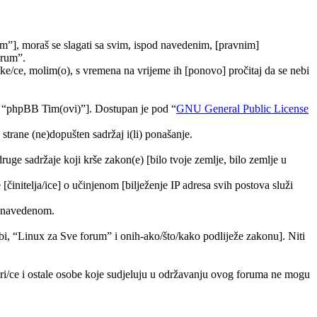
m”], moraš se slagati sa svim, ispod navedenim, [pravnim]
orum”.
e/ce, molim(o), s vremena na vrijeme ih [ponovo] pročitaj da se nebi
, “phpBB Tim(ovi)”]. Dostupan je pod “
GNU General Public License
trane (ne)dopušten sadržaj i(li) ponašanje.
druge sadržaje koji krše zakon(e) [bilo tvoje zemlje, bilo zemlje u
[činitelja/ice] o učinjenom [bilježenje IP adresa svih postova služi
ra navedenom.
tebi, “Linux za Sve forum” i onih-ako/što/kako podliježe zakonu]. Niti
ori/ce i ostale osobe koje sudjeluju u održavanju ovog foruma ne mogu