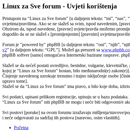
Linux za Sve forum - Uvjeti korištenja
Pristupom na “Linux za Sve forum” [u daljnjem tekstu: “mi”, “nas”, “
uvjetima/pravilima. Ako se ne slažeš sa svim, ispod navedenim, [pravn
Obzirom da, ispod navedene, [pravne] uvjete/pravila možemo promijeni
dogodilo da se ne slažeš s [promijenjenim] [pravnim] uvjetima/pravilim
Forum je "powered by" phpBB [u daljnjem tekstu: “oni”, “njih”, “n
v2
” [u daljnjem tekstu: “GPL”]. Možeš ga preuzeti sa
www.phpbb.c
phpBB softver [samo] omogućava Internetski bazirane rasprave. phpBB 
Slažeš se da nećeš postati uvredljive, bestidne, vulgarne, klevetničke, 
kojoj je “Linux za Sve forum” hostan, bilo međunarodni(e) zakon(e)].
Činjenje navedenog uzrokuje trenutno i trajno isključenje osobe [činite
upravo tome].
Slažeš se da “Linux za Sve forum” ima pravo, u bilo koje doba, izbris
Svi podatci, upisani prilikom registracije, upisuju se u bazu podataka.
“Linux za Sve forum” niti phpBB ne mogu i neće biti odgovorni/e ako
Svi postovi [poruke] na ovom forumu izražavaju mišljenja/stavove/pog
i neće odgovarati za sadržaj tih postova [naravno, osim vlastitih].
Početna