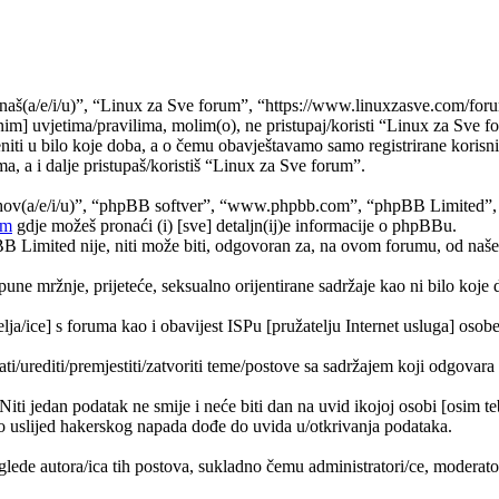
naš(a/e/i/u)”, “Linux za Sve forum”, “https://www.linuxzasve.com/foru
im] uvjetima/pravilima, molim(o), ne pristupaj/koristi “Linux za Sve f
ti u bilo koje doba, a o čemu obavještavamo samo registrirane korisnik
a, a i dalje pristupaš/koristiš “Linux za Sve forum”.
jihov(a/e/i/u)”, “phpBB softver”, “www.phpbb.com”, “phpBB Limited”
om
gdje možeš pronaći (i) [sve] detaljn(ij)e informacije o phpBBu.
Limited nije, niti može biti, odgovoran za, na ovom forumu, od naše s
pune mržnje, prijeteće, seksualno orijentirane sadržaje kao ni bilo koje 
lja/ice] s foruma kao i obavijest ISPu [pružatelju Internet usluga] osobe 
ati/urediti/premjestiti/zatvoriti teme/postove sa sadržajem koji odgova
 Niti jedan podatak ne smije i neće biti dan na uvid ikojoj osobi [osim 
 uslijed hakerskog napada dođe do uvida u/otkrivanja podataka.
lede autora/ica tih postova, sukladno čemu administratori/ce, moderat