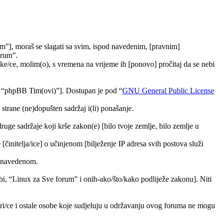
m”], moraš se slagati sa svim, ispod navedenim, [pravnim]
orum”.
e/ce, molim(o), s vremena na vrijeme ih [ponovo] pročitaj da se nebi
, “phpBB Tim(ovi)”]. Dostupan je pod “
GNU General Public License
trane (ne)dopušten sadržaj i(li) ponašanje.
druge sadržaje koji krše zakon(e) [bilo tvoje zemlje, bilo zemlje u
[činitelja/ice] o učinjenom [bilježenje IP adresa svih postova služi
ra navedenom.
tebi, “Linux za Sve forum” i onih-ako/što/kako podliježe zakonu]. Niti
ori/ce i ostale osobe koje sudjeluju u održavanju ovog foruma ne mogu