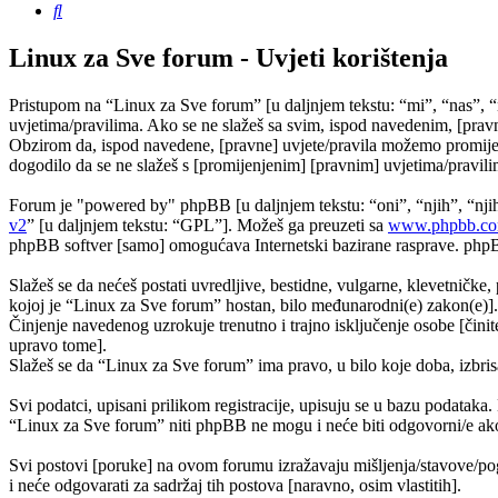
Pretražnik
Linux za Sve forum - Uvjeti korištenja
Pristupom na “Linux za Sve forum” [u daljnjem tekstu: “mi”, “nas”, “
uvjetima/pravilima. Ako se ne slažeš sa svim, ispod navedenim, [pravn
Obzirom da, ispod navedene, [pravne] uvjete/pravila možemo promijeni
dogodilo da se ne slažeš s [promijenjenim] [pravnim] uvjetima/pravilim
Forum je "powered by" phpBB [u daljnjem tekstu: “oni”, “njih”, “n
v2
” [u daljnjem tekstu: “GPL”]. Možeš ga preuzeti sa
www.phpbb.c
phpBB softver [samo] omogućava Internetski bazirane rasprave. phpBB 
Slažeš se da nećeš postati uvredljive, bestidne, vulgarne, klevetničke, 
kojoj je “Linux za Sve forum” hostan, bilo međunarodni(e) zakon(e)].
Činjenje navedenog uzrokuje trenutno i trajno isključenje osobe [činite
upravo tome].
Slažeš se da “Linux za Sve forum” ima pravo, u bilo koje doba, izbris
Svi podatci, upisani prilikom registracije, upisuju se u bazu podataka.
“Linux za Sve forum” niti phpBB ne mogu i neće biti odgovorni/e ako
Svi postovi [poruke] na ovom forumu izražavaju mišljenja/stavove/pog
i neće odgovarati za sadržaj tih postova [naravno, osim vlastitih].