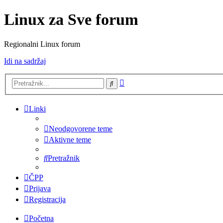
Linux za Sve forum
Regionalni Linux forum
Idi na sadržaj
Napredno
Pretražnik
pretraživanje
Linki
Neodgovorene teme
Aktivne teme
Pretražnik
ČPP
Prijava
Registracija
Početna