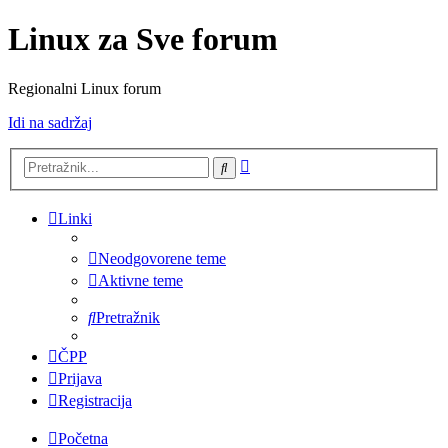
Linux za Sve forum
Regionalni Linux forum
Idi na sadržaj
Napredno
Pretražnik
pretraživanje
Linki
Neodgovorene teme
Aktivne teme
Pretražnik
ČPP
Prijava
Registracija
Početna