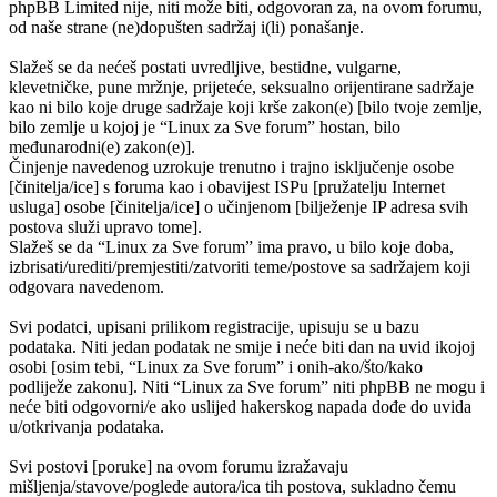
phpBB Limited nije, niti može biti, odgovoran za, na ovom forumu,
od naše strane (ne)dopušten sadržaj i(li) ponašanje.
Slažeš se da nećeš postati uvredljive, bestidne, vulgarne,
klevetničke, pune mržnje, prijeteće, seksualno orijentirane sadržaje
kao ni bilo koje druge sadržaje koji krše zakon(e) [bilo tvoje zemlje,
bilo zemlje u kojoj je “Linux za Sve forum” hostan, bilo
međunarodni(e) zakon(e)].
Činjenje navedenog uzrokuje trenutno i trajno isključenje osobe
[činitelja/ice] s foruma kao i obavijest ISPu [pružatelju Internet
usluga] osobe [činitelja/ice] o učinjenom [bilježenje IP adresa svih
postova služi upravo tome].
Slažeš se da “Linux za Sve forum” ima pravo, u bilo koje doba,
izbrisati/urediti/premjestiti/zatvoriti teme/postove sa sadržajem koji
odgovara navedenom.
Svi podatci, upisani prilikom registracije, upisuju se u bazu
podataka. Niti jedan podatak ne smije i neće biti dan na uvid ikojoj
osobi [osim tebi, “Linux za Sve forum” i onih-ako/što/kako
podliježe zakonu]. Niti “Linux za Sve forum” niti phpBB ne mogu i
neće biti odgovorni/e ako uslijed hakerskog napada dođe do uvida
u/otkrivanja podataka.
Svi postovi [poruke] na ovom forumu izražavaju
mišljenja/stavove/poglede autora/ica tih postova, sukladno čemu