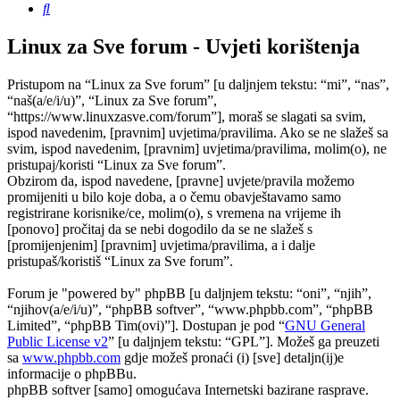
Pretražnik
Linux za Sve forum - Uvjeti korištenja
Pristupom na “Linux za Sve forum” [u daljnjem tekstu: “mi”, “nas”,
“naš(a/e/i/u)”, “Linux za Sve forum”,
“https://www.linuxzasve.com/forum”], moraš se slagati sa svim,
ispod navedenim, [pravnim] uvjetima/pravilima. Ako se ne slažeš sa
svim, ispod navedenim, [pravnim] uvjetima/pravilima, molim(o), ne
pristupaj/koristi “Linux za Sve forum”.
Obzirom da, ispod navedene, [pravne] uvjete/pravila možemo
promijeniti u bilo koje doba, a o čemu obavještavamo samo
registrirane korisnike/ce, molim(o), s vremena na vrijeme ih
[ponovo] pročitaj da se nebi dogodilo da se ne slažeš s
[promijenjenim] [pravnim] uvjetima/pravilima, a i dalje
pristupaš/koristiš “Linux za Sve forum”.
Forum je "powered by" phpBB [u daljnjem tekstu: “oni”, “njih”,
“njihov(a/e/i/u)”, “phpBB softver”, “www.phpbb.com”, “phpBB
Limited”, “phpBB Tim(ovi)”]. Dostupan je pod “
GNU General
Public License v2
” [u daljnjem tekstu: “GPL”]. Možeš ga preuzeti
sa
www.phpbb.com
gdje možeš pronaći (i) [sve] detaljn(ij)e
informacije o phpBBu.
phpBB softver [samo] omogućava Internetski bazirane rasprave.