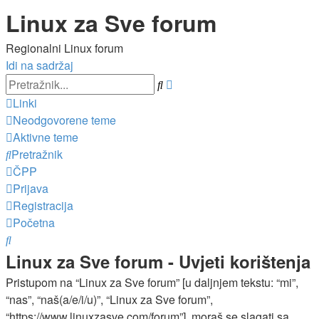
Linux za Sve forum
Regionalni Linux forum
Idi na sadržaj
Napredno
Pretražnik
pretraživanje
Linki
Neodgovorene teme
Aktivne teme
Pretražnik
ČPP
Prijava
Registracija
Početna
Pretražnik
Linux za Sve forum - Uvjeti korištenja
Pristupom na “Linux za Sve forum” [u daljnjem tekstu: “mi”,
“nas”, “naš(a/e/i/u)”, “Linux za Sve forum”,
“https://www.linuxzasve.com/forum”], moraš se slagati sa