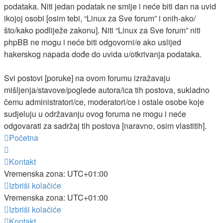
podataka. Niti jedan podatak ne smije i neće biti dan na uvid
ikojoj osobi [osim tebi, “Linux za Sve forum” i onih-ako/
što/kako podliježe zakonu]. Niti “Linux za Sve forum” niti
phpBB ne mogu i neće biti odgovorni/e ako uslijed
hakerskog napada dođe do uvida u/otkrivanja podataka.
Svi postovi [poruke] na ovom forumu izražavaju
mišljenja/stavove/poglede autora/ica tih postova, sukladno
čemu administratori/ce, moderatori/ce i ostale osobe koje
sudjeluju u održavanju ovog foruma ne mogu i neće
odgovarati za sadržaj tih postova [naravno, osim vlastitih].
Početna
Kontakt
Vremenska zona:
UTC+01:00
Izbriši kolačiće
Vremenska zona:
UTC+01:00
Izbriši kolačiće
Kontakt