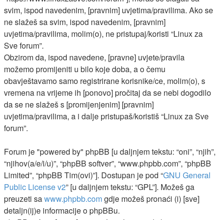
svim, ispod navedenim, [pravnim] uvjetima/pravilima. Ako se
ne slažeš sa svim, ispod navedenim, [pravnim]
uvjetima/pravilima, molim(o), ne pristupaj/koristi “Linux za
Sve forum”.
Obzirom da, ispod navedene, [pravne] uvjete/pravila
možemo promijeniti u bilo koje doba, a o čemu
obavještavamo samo registrirane korisnike/ce, molim(o), s
vremena na vrijeme ih [ponovo] pročitaj da se nebi dogodilo
da se ne slažeš s [promijenjenim] [pravnim]
uvjetima/pravilima, a i dalje pristupaš/koristiš “Linux za Sve
forum”.
Forum je "powered by" phpBB [u daljnjem tekstu: “oni”, “njih”,
“njihov(a/e/i/u)”, “phpBB softver”, “www.phpbb.com”, “phpBB
Limited”, “phpBB Tim(ovi)”]. Dostupan je pod “
GNU General
Public License v2
” [u daljnjem tekstu: “GPL”]. Možeš ga
preuzeti sa
www.phpbb.com
gdje možeš pronaći (i) [sve]
detaljn(ij)e informacije o phpBBu.