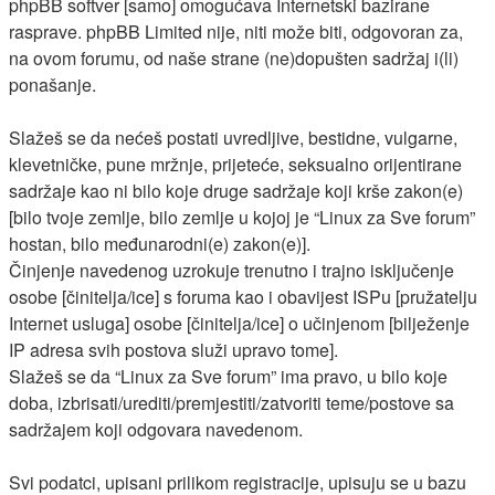
phpBB softver [samo] omogućava Internetski bazirane
rasprave. phpBB Limited nije, niti može biti, odgovoran za,
na ovom forumu, od naše strane (ne)dopušten sadržaj i(li)
ponašanje.
Slažeš se da nećeš postati uvredljive, bestidne, vulgarne,
klevetničke, pune mržnje, prijeteće, seksualno orijentirane
sadržaje kao ni bilo koje druge sadržaje koji krše zakon(e)
[bilo tvoje zemlje, bilo zemlje u kojoj je “Linux za Sve forum”
hostan, bilo međunarodni(e) zakon(e)].
Činjenje navedenog uzrokuje trenutno i trajno isključenje
osobe [činitelja/ice] s foruma kao i obavijest ISPu [pružatelju
Internet usluga] osobe [činitelja/ice] o učinjenom [bilježenje
IP adresa svih postova služi upravo tome].
Slažeš se da “Linux za Sve forum” ima pravo, u bilo koje
doba, izbrisati/urediti/premjestiti/zatvoriti teme/postove sa
sadržajem koji odgovara navedenom.
Svi podatci, upisani prilikom registracije, upisuju se u bazu