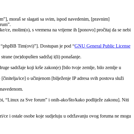
m”], moraš se slagati sa svim, ispod navedenim, [pravnim]
orum”.
e/ce, molim(o), s vremena na vrijeme ih [ponovo] pročitaj da se nebi
, “phpBB Tim(ovi)”]. Dostupan je pod “
GNU General Public License
trane (ne)dopušten sadržaj i(li) ponašanje.
druge sadržaje koji krše zakon(e) [bilo tvoje zemlje, bilo zemlje u
[činitelja/ice] o učinjenom [bilježenje IP adresa svih postova služi
ra navedenom.
tebi, “Linux za Sve forum” i onih-ako/što/kako podliježe zakonu]. Niti
ori/ce i ostale osobe koje sudjeluju u održavanju ovog foruma ne mogu