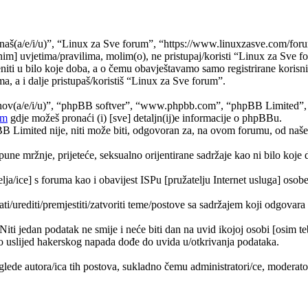
naš(a/e/i/u)”, “Linux za Sve forum”, “https://www.linuxzasve.com/foru
im] uvjetima/pravilima, molim(o), ne pristupaj/koristi “Linux za Sve f
ti u bilo koje doba, a o čemu obavještavamo samo registrirane korisnik
a, a i dalje pristupaš/koristiš “Linux za Sve forum”.
jihov(a/e/i/u)”, “phpBB softver”, “www.phpbb.com”, “phpBB Limited”
om
gdje možeš pronaći (i) [sve] detaljn(ij)e informacije o phpBBu.
Limited nije, niti može biti, odgovoran za, na ovom forumu, od naše s
pune mržnje, prijeteće, seksualno orijentirane sadržaje kao ni bilo koje 
lja/ice] s foruma kao i obavijest ISPu [pružatelju Internet usluga] osobe 
ati/urediti/premjestiti/zatvoriti teme/postove sa sadržajem koji odgova
 Niti jedan podatak ne smije i neće biti dan na uvid ikojoj osobi [osim 
 uslijed hakerskog napada dođe do uvida u/otkrivanja podataka.
lede autora/ica tih postova, sukladno čemu administratori/ce, moderat