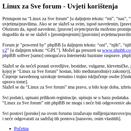
Linux za Sve forum - Uvjeti korištenja
Pristupom na “Linux za Sve forum” [u daljnjem tekstu: “mi”, “nas”, “
uvjetima/pravilima. Ako se ne slažeš sa svim, ispod navedenim, [pravn
Obzirom da, ispod navedene, [pravne] uvjete/pravila možemo promijeni
dogodilo da se ne slažeš s [promijenjenim] [pravnim] uvjetima/pravilim
Forum je "powered by" phpBB [u daljnjem tekstu: “oni”, “njih”, “n
v2
” [u daljnjem tekstu: “GPL”]. Možeš ga preuzeti sa
www.phpbb.c
phpBB softver [samo] omogućava Internetski bazirane rasprave. phpBB 
Slažeš se da nećeš postati uvredljive, bestidne, vulgarne, klevetničke, 
kojoj je “Linux za Sve forum” hostan, bilo međunarodni(e) zakon(e)].
Činjenje navedenog uzrokuje trenutno i trajno isključenje osobe [činite
upravo tome].
Slažeš se da “Linux za Sve forum” ima pravo, u bilo koje doba, izbris
Svi podatci, upisani prilikom registracije, upisuju se u bazu podataka.
“Linux za Sve forum” niti phpBB ne mogu i neće biti odgovorni/e ako
Svi postovi [poruke] na ovom forumu izražavaju mišljenja/stavove/pog
i neće odgovarati za sadržaj tih postova [naravno, osim vlastitih].
Početna