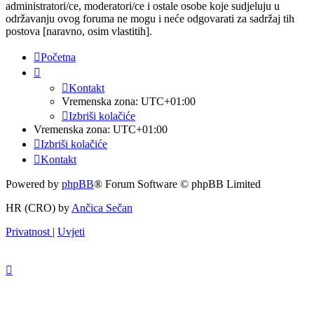
administratori/ce, moderatori/ce i ostale osobe koje sudjeluju u
održavanju ovog foruma ne mogu i neće odgovarati za sadržaj tih
postova [naravno, osim vlastitih].
Početna
Kontakt
Vremenska zona:
UTC+01:00
Izbriši kolačiće
Vremenska zona:
UTC+01:00
Izbriši kolačiće
Kontakt
Powered by
phpBB
® Forum Software © phpBB Limited
HR (CRO) by
Ančica Sečan
Privatnost
|
Uvjeti