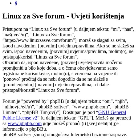
Pretražnik
Linux za Sve forum - Uvjeti korištenja
Pristupom na “Linux za Sve forum” [u daljnjem tekstu: “mi”, “nas”,
“naš(a/e/i/u)”, “Linux za Sve forum”,
“https://www.linuxzasve.com/forum”], moraš se slagati sa svim,
ispod navedenim, [pravnim] uvjetima/pravilima. Ako se ne slažeš sa
svim, ispod navedenim, [pravnim] uvjetima/pravilima, molim(o), ne
pristupaj/koristi “Linux za Sve forum”.
Obzirom da, ispod navedene, [pravne] uvjete/pravila možemo
promijeniti u bilo koje doba, a o čemu obavještavamo samo
registrirane korisnike/ce, molim(o), s vremena na vrijeme ih
[ponovo] pročitaj da se nebi dogodilo da se ne slažeš s
[promijenjenim] [pravnim] uvjetima/pravilima, a i dalje
pristupaš/koristiš “Linux za Sve forum”.
Forum je "powered by" phpBB [u daljnjem tekstu: “oni”, “njih”,
“njihov(a/e/i/u)”, “phpBB softver”, “www.phpbb.com”, “phpBB
Limited”, “phpBB Tim(ovi)”]. Dostupan je pod “
GNU General
Public License v2
” [u daljnjem tekstu: “GPL”]. Možeš ga preuzeti
sa
www.phpbb.com
gdje možeš pronaći (i) [sve] detaljn(ij)e
informacije o phpBBu.
phpBB softver [samo] omogućava Internetski bazirane rasprave.