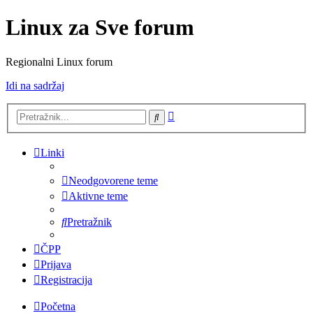
Linux za Sve forum
Regionalni Linux forum
Idi na sadržaj
Napredno
Pretražnik
pretraživanje
Linki
Neodgovorene teme
Aktivne teme
Pretražnik
ČPP
Prijava
Registracija
Početna