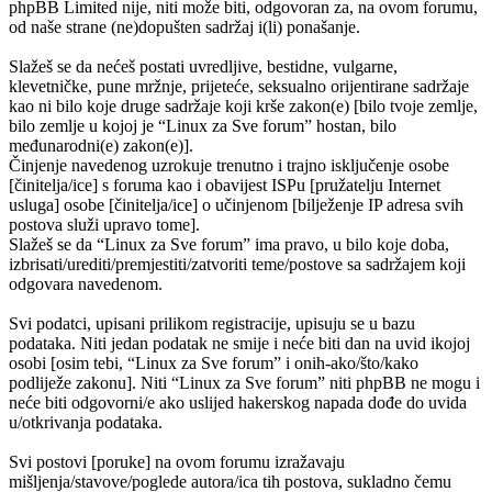
phpBB Limited nije, niti može biti, odgovoran za, na ovom forumu,
od naše strane (ne)dopušten sadržaj i(li) ponašanje.
Slažeš se da nećeš postati uvredljive, bestidne, vulgarne,
klevetničke, pune mržnje, prijeteće, seksualno orijentirane sadržaje
kao ni bilo koje druge sadržaje koji krše zakon(e) [bilo tvoje zemlje,
bilo zemlje u kojoj je “Linux za Sve forum” hostan, bilo
međunarodni(e) zakon(e)].
Činjenje navedenog uzrokuje trenutno i trajno isključenje osobe
[činitelja/ice] s foruma kao i obavijest ISPu [pružatelju Internet
usluga] osobe [činitelja/ice] o učinjenom [bilježenje IP adresa svih
postova služi upravo tome].
Slažeš se da “Linux za Sve forum” ima pravo, u bilo koje doba,
izbrisati/urediti/premjestiti/zatvoriti teme/postove sa sadržajem koji
odgovara navedenom.
Svi podatci, upisani prilikom registracije, upisuju se u bazu
podataka. Niti jedan podatak ne smije i neće biti dan na uvid ikojoj
osobi [osim tebi, “Linux za Sve forum” i onih-ako/što/kako
podliježe zakonu]. Niti “Linux za Sve forum” niti phpBB ne mogu i
neće biti odgovorni/e ako uslijed hakerskog napada dođe do uvida
u/otkrivanja podataka.
Svi postovi [poruke] na ovom forumu izražavaju
mišljenja/stavove/poglede autora/ica tih postova, sukladno čemu