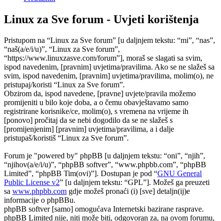
Linux za Sve forum - Uvjeti korištenja
Pristupom na “Linux za Sve forum” [u daljnjem tekstu: “mi”, “nas”,
“naš(a/e/i/u)”, “Linux za Sve forum”,
“https://www.linuxzasve.com/forum”], moraš se slagati sa svim,
ispod navedenim, [pravnim] uvjetima/pravilima. Ako se ne slažeš sa
svim, ispod navedenim, [pravnim] uvjetima/pravilima, molim(o), ne
pristupaj/koristi “Linux za Sve forum”.
Obzirom da, ispod navedene, [pravne] uvjete/pravila možemo
promijeniti u bilo koje doba, a o čemu obavještavamo samo
registrirane korisnike/ce, molim(o), s vremena na vrijeme ih
[ponovo] pročitaj da se nebi dogodilo da se ne slažeš s
[promijenjenim] [pravnim] uvjetima/pravilima, a i dalje
pristupaš/koristiš “Linux za Sve forum”.
Forum je "powered by" phpBB [u daljnjem tekstu: “oni”, “njih”,
“njihov(a/e/i/u)”, “phpBB softver”, “www.phpbb.com”, “phpBB
Limited”, “phpBB Tim(ovi)”]. Dostupan je pod “
GNU General
Public License v2
” [u daljnjem tekstu: “GPL”]. Možeš ga preuzeti
sa
www.phpbb.com
gdje možeš pronaći (i) [sve] detaljn(ij)e
informacije o phpBBu.
phpBB softver [samo] omogućava Internetski bazirane rasprave.
phpBB Limited nije, niti može biti, odgovoran za, na ovom forumu,