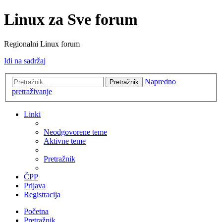
Linux za Sve forum
Regionalni Linux forum
Idi na sadržaj
Napredno
Pretražnik
pretraživanje
Linki
Neodgovorene teme
Aktivne teme
Pretražnik
ČPP
Prijava
Registracija
Početna
Pretražnik