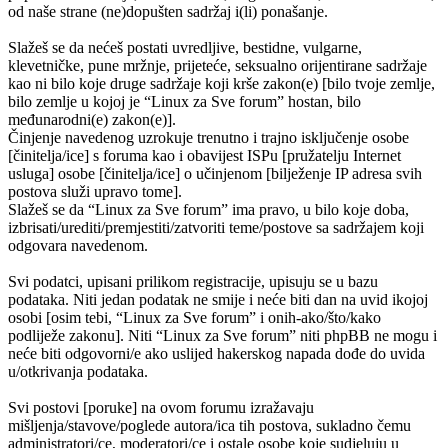
od naše strane (ne)dopušten sadržaj i(li) ponašanje.
Slažeš se da nećeš postati uvredljive, bestidne, vulgarne,
klevetničke, pune mržnje, prijeteće, seksualno orijentirane sadržaje
kao ni bilo koje druge sadržaje koji krše zakon(e) [bilo tvoje zemlje,
bilo zemlje u kojoj je “Linux za Sve forum” hostan, bilo
međunarodni(e) zakon(e)].
Činjenje navedenog uzrokuje trenutno i trajno isključenje osobe
[činitelja/ice] s foruma kao i obavijest ISPu [pružatelju Internet
usluga] osobe [činitelja/ice] o učinjenom [bilježenje IP adresa svih
postova služi upravo tome].
Slažeš se da “Linux za Sve forum” ima pravo, u bilo koje doba,
izbrisati/urediti/premjestiti/zatvoriti teme/postove sa sadržajem koji
odgovara navedenom.
Svi podatci, upisani prilikom registracije, upisuju se u bazu
podataka. Niti jedan podatak ne smije i neće biti dan na uvid ikojoj
osobi [osim tebi, “Linux za Sve forum” i onih-ako/što/kako
podliježe zakonu]. Niti “Linux za Sve forum” niti phpBB ne mogu i
neće biti odgovorni/e ako uslijed hakerskog napada dođe do uvida
u/otkrivanja podataka.
Svi postovi [poruke] na ovom forumu izražavaju
mišljenja/stavove/poglede autora/ica tih postova, sukladno čemu
administratori/ce, moderatori/ce i ostale osobe koje sudjeluju u