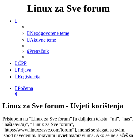
Linux za Sve forum
Neodgovorene teme
Aktivne teme
Pretražnik
ČPP
Prijava
Registracija
Početna
Pretražnik
Linux za Sve forum - Uvjeti korištenja
Pristupom na “Linux za Sve forum” [u daljnjem tekstu: “mi”, “nas”,
“naš(a/e/i/u)”, “Linux za Sve forum”,
“https://www.linuxzasve.com/forum”], moraš se slagati sa svim,
ispod navedenim, [pravnim] uvjetima/pravilima. Ako se ne slažeš sa