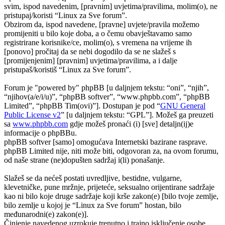
svim, ispod navedenim, [pravnim] uvjetima/pravilima, molim(o), ne
pristupaj/koristi “Linux za Sve forum”.
Obzirom da, ispod navedene, [pravne] uvjete/pravila možemo
promijeniti u bilo koje doba, a o čemu obavještavamo samo
registrirane korisnike/ce, molim(o), s vremena na vrijeme ih
[ponovo] pročitaj da se nebi dogodilo da se ne slažeš s
[promijenjenim] [pravnim] uvjetima/pravilima, a i dalje
pristupaš/koristiš “Linux za Sve forum”.
Forum je "powered by" phpBB [u daljnjem tekstu: “oni”, “njih”,
“njihov(a/e/i/u)”, “phpBB softver”, “www.phpbb.com”, “phpBB
Limited”, “phpBB Tim(ovi)”]. Dostupan je pod “
GNU General
Public License v2
” [u daljnjem tekstu: “GPL”]. Možeš ga preuzeti
sa
www.phpbb.com
gdje možeš pronaći (i) [sve] detaljn(ij)e
informacije o phpBBu.
phpBB softver [samo] omogućava Internetski bazirane rasprave.
phpBB Limited nije, niti može biti, odgovoran za, na ovom forumu,
od naše strane (ne)dopušten sadržaj i(li) ponašanje.
Slažeš se da nećeš postati uvredljive, bestidne, vulgarne,
klevetničke, pune mržnje, prijeteće, seksualno orijentirane sadržaje
kao ni bilo koje druge sadržaje koji krše zakon(e) [bilo tvoje zemlje,
bilo zemlje u kojoj je “Linux za Sve forum” hostan, bilo
međunarodni(e) zakon(e)].
Činjenje navedenog uzrokuje trenutno i trajno isključenje osobe