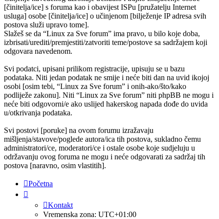
[činitelja/ice] s foruma kao i obavijest ISPu [pružatelju Internet
usluga] osobe [činitelja/ice] o učinjenom [bilježenje IP adresa svih
postova služi upravo tome].
Slažeš se da “Linux za Sve forum” ima pravo, u bilo koje doba,
izbrisati/urediti/premjestiti/zatvoriti teme/postove sa sadržajem koji
odgovara navedenom.
Svi podatci, upisani prilikom registracije, upisuju se u bazu
podataka. Niti jedan podatak ne smije i neće biti dan na uvid ikojoj
osobi [osim tebi, “Linux za Sve forum” i onih-ako/što/kako
podliježe zakonu]. Niti “Linux za Sve forum” niti phpBB ne mogu i
neće biti odgovorni/e ako uslijed hakerskog napada dođe do uvida
u/otkrivanja podataka.
Svi postovi [poruke] na ovom forumu izražavaju
mišljenja/stavove/poglede autora/ica tih postova, sukladno čemu
administratori/ce, moderatori/ce i ostale osobe koje sudjeluju u
održavanju ovog foruma ne mogu i neće odgovarati za sadržaj tih
postova [naravno, osim vlastitih].
Početna
Kontakt
Vremenska zona:
UTC+01:00