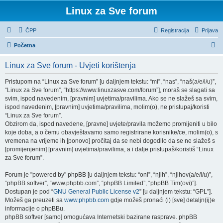
Linux za Sve forum
ČPP
Registracija
Prijava
P
Početna
r
Linux za Sve forum - Uvjeti korištenja
e
t
Pristupom na “Linux za Sve forum” [u daljnjem tekstu: “mi”, “nas”, “naš(a/e/i/u)”,
“Linux za Sve forum”, “https://www.linuxzasve.com/forum”], moraš se slagati sa
r
svim, ispod navedenim, [pravnim] uvjetima/pravilima. Ako se ne slažeš sa svim,
a
ispod navedenim, [pravnim] uvjetima/pravilima, molim(o), ne pristupaj/koristi
“Linux za Sve forum”.
ž
Obzirom da, ispod navedene, [pravne] uvjete/pravila možemo promijeniti u bilo
n
koje doba, a o čemu obavještavamo samo registrirane korisnike/ce, molim(o), s
vremena na vrijeme ih [ponovo] pročitaj da se nebi dogodilo da se ne slažeš s
i
[promijenjenim] [pravnim] uvjetima/pravilima, a i dalje pristupaš/koristiš “Linux
k
za Sve forum”.
Forum je "powered by" phpBB [u daljnjem tekstu: “oni”, “njih”, “njihov(a/e/i/u)”,
“phpBB softver”, “www.phpbb.com”, “phpBB Limited”, “phpBB Tim(ovi)”].
Dostupan je pod “
GNU General Public License v2
” [u daljnjem tekstu: “GPL”].
Možeš ga preuzeti sa
www.phpbb.com
gdje možeš pronaći (i) [sve] detaljn(ij)e
informacije o phpBBu.
phpBB softver [samo] omogućava Internetski bazirane rasprave. phpBB