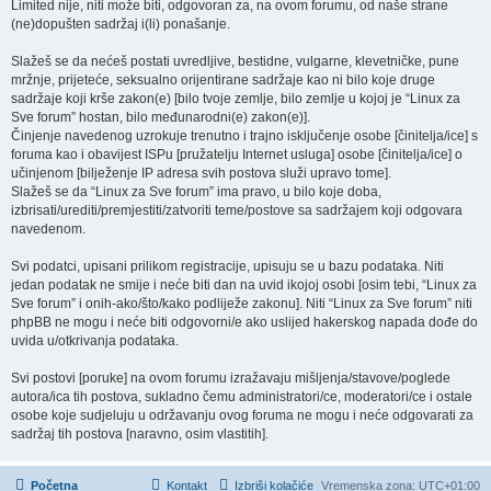
Limited nije, niti može biti, odgovoran za, na ovom forumu, od naše strane
(ne)dopušten sadržaj i(li) ponašanje.
Slažeš se da nećeš postati uvredljive, bestidne, vulgarne, klevetničke, pune
mržnje, prijeteće, seksualno orijentirane sadržaje kao ni bilo koje druge
sadržaje koji krše zakon(e) [bilo tvoje zemlje, bilo zemlje u kojoj je “Linux za
Sve forum” hostan, bilo međunarodni(e) zakon(e)].
Činjenje navedenog uzrokuje trenutno i trajno isključenje osobe [činitelja/ice] s
foruma kao i obavijest ISPu [pružatelju Internet usluga] osobe [činitelja/ice] o
učinjenom [bilježenje IP adresa svih postova služi upravo tome].
Slažeš se da “Linux za Sve forum” ima pravo, u bilo koje doba,
izbrisati/urediti/premjestiti/zatvoriti teme/postove sa sadržajem koji odgovara
navedenom.
Svi podatci, upisani prilikom registracije, upisuju se u bazu podataka. Niti
jedan podatak ne smije i neće biti dan na uvid ikojoj osobi [osim tebi, “Linux za
Sve forum” i onih-ako/što/kako podliježe zakonu]. Niti “Linux za Sve forum” niti
phpBB ne mogu i neće biti odgovorni/e ako uslijed hakerskog napada dođe do
uvida u/otkrivanja podataka.
Svi postovi [poruke] na ovom forumu izražavaju mišljenja/stavove/poglede
autora/ica tih postova, sukladno čemu administratori/ce, moderatori/ce i ostale
osobe koje sudjeluju u održavanju ovog foruma ne mogu i neće odgovarati za
sadržaj tih postova [naravno, osim vlastitih].
Početna
Kontakt
Izbriši kolačiće
Vremenska zona:
UTC+01:00