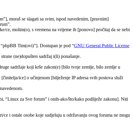
m”], moraš se slagati sa svim, ispod navedenim, [pravnim]
orum”.
e/ce, molim(o), s vremena na vrijeme ih [ponovo] pročitaj da se nebi
, “phpBB Tim(ovi)”]. Dostupan je pod “
GNU General Public License
trane (ne)dopušten sadržaj i(li) ponašanje.
druge sadržaje koji krše zakon(e) [bilo tvoje zemlje, bilo zemlje u
[činitelja/ice] o učinjenom [bilježenje IP adresa svih postova služi
ra navedenom.
tebi, “Linux za Sve forum” i onih-ako/što/kako podliježe zakonu]. Niti
ori/ce i ostale osobe koje sudjeluju u održavanju ovog foruma ne mogu