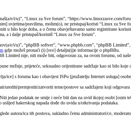
naš(a/e/i/u)”, “Linux za Sve forum”, “https://www.linuxzasve.com/foru
im] uvjetima/pravilima, molim(o), ne pristupaj/koristi “Linux za Sve f
ti u bilo koje doba, a o čemu obavještavamo samo registrirane korisnik
a, a i dalje pristupaš/koristiš “Linux za Sve forum”.
jihov(a/e/i/u)”, “phpBB softver”, “www.phpbb.com”, “phpBB Limited”
om
gdje možeš pronaći (i) [sve] detaljn(ij)e informacije o phpBBu.
Limited nije, niti može biti, odgovoran za, na ovom forumu, od naše s
pune mržnje, prijeteće, seksualno orijentirane sadržaje kao ni bilo koje 
lja/ice] s foruma kao i obavijest ISPu [pružatelju Internet usluga] osobe 
ati/urediti/premjestiti/zatvoriti teme/postove sa sadržajem koji odgova
 Niti jedan podatak ne smije i neće biti dan na uvid ikojoj osobi [osim 
 uslijed hakerskog napada dođe do uvida u/otkrivanja podataka.
lede autora/ica tih postova, sukladno čemu administratori/ce, moderat