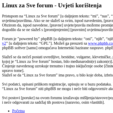
Linux za Sve forum - Uvjeti korištenja
Pristupom na “Linux za Sve forum” [u daljnjem tekstu: “mi”, “nas”, “
uvjetima/pravilima. Ako se ne slažeš sa svim, ispod navedenim, [pravn
Obzirom da, ispod navedene, [pravne] uvjete/pravila možemo promijeni
dogodilo da se ne slažeš s [promijenjenim] [pravnim] uvjetima/pravilim
Forum je "powered by" phpBB [u daljnjem tekstu: “oni”, “njih”, “n
v2
” [u daljnjem tekstu: “GPL”]. Možeš ga preuzeti sa
www.phpbb.c
phpBB softver [samo] omogućava Internetski bazirane rasprave. phpBB 
Slažeš se da nećeš postati uvredljive, bestidne, vulgarne, klevetničke, 
kojoj je “Linux za Sve forum” hostan, bilo međunarodni(e) zakon(e)].
Činjenje navedenog uzrokuje trenutno i trajno isključenje osobe [činite
upravo tome].
Slažeš se da “Linux za Sve forum” ima pravo, u bilo koje doba, izbris
Svi podatci, upisani prilikom registracije, upisuju se u bazu podataka.
“Linux za Sve forum” niti phpBB ne mogu i neće biti odgovorni/e ako
Svi postovi [poruke] na ovom forumu izražavaju mišljenja/stavove/pog
i neće odgovarati za sadržaj tih postova [naravno, osim vlastitih].
Početna