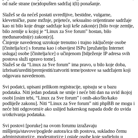
od naše strane (ne)dopušten sadržaj i(li) ponašanje.
Slažeš se da nećeš postati uvredljive, bestidne, vulgarne,
klevetničke, pune mržnje, prijeteće, seksualno orijentirane sadržaje
kao ni bilo koje druge sadržaje koji krše zakon(e) [bilo tvoje zemlje,
bilo zemlje u kojoj je “Linux za Sve forum” hostan, bilo
međunarodni(e) zakon(e)].
Činjenje navedenog uzrokuje trenutno i trajno isključenje osobe
[činitelja/ice] s foruma kao i obavijest ISPu [pružatelju Internet
usluga] osobe [činitelja/ice] o učinjenom [bilježenje IP adresa svih
postova služi upravo tome].
Slažeš se da “Linux za Sve forum” ima pravo, u bilo koje doba,
izbrisati/urediti/premjestiti/zatvoriti teme/postove sa sadržajem koji
odgovara navedenom.
Svi podatci, upisani prilikom registracije, upisuju se u bazu
podataka. Niti jedan podatak ne smije i neće biti dan na uvid ikojoj
osobi [osim tebi, “Linux za Sve forum” i onih-ako/što/kako
podliježe zakonu]. Niti “Linux za Sve forum” niti phpBB ne mogu i
neće biti odgovorni/e ako uslijed hakerskog napada dođe do uvida
u/otkrivanja podataka.
Svi postovi [poruke] na ovom forumu izražavaju
mišljenja/stavove/poglede autora/ica tih postova, sukladno čemu
administratori/ce, moderatori/ce i ostale osobe koje sudjeluju u