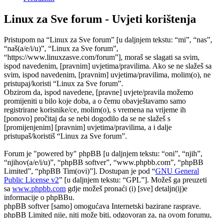
Linux za Sve forum - Uvjeti korištenja
Pristupom na “Linux za Sve forum” [u daljnjem tekstu: “mi”, “nas”,
“naš(a/e/i/u)”, “Linux za Sve forum”,
“https://www.linuxzasve.com/forum”], moraš se slagati sa svim,
ispod navedenim, [pravnim] uvjetima/pravilima. Ako se ne slažeš sa
svim, ispod navedenim, [pravnim] uvjetima/pravilima, molim(o), ne
pristupaj/koristi “Linux za Sve forum”.
Obzirom da, ispod navedene, [pravne] uvjete/pravila možemo
promijeniti u bilo koje doba, a o čemu obavještavamo samo
registrirane korisnike/ce, molim(o), s vremena na vrijeme ih
[ponovo] pročitaj da se nebi dogodilo da se ne slažeš s
[promijenjenim] [pravnim] uvjetima/pravilima, a i dalje
pristupaš/koristiš “Linux za Sve forum”.
Forum je "powered by" phpBB [u daljnjem tekstu: “oni”, “njih”,
“njihov(a/e/i/u)”, “phpBB softver”, “www.phpbb.com”, “phpBB
Limited”, “phpBB Tim(ovi)”]. Dostupan je pod “
GNU General
Public License v2
” [u daljnjem tekstu: “GPL”]. Možeš ga preuzeti
sa
www.phpbb.com
gdje možeš pronaći (i) [sve] detaljn(ij)e
informacije o phpBBu.
phpBB softver [samo] omogućava Internetski bazirane rasprave.
phpBB Limited nije, niti može biti, odgovoran za, na ovom forumu,