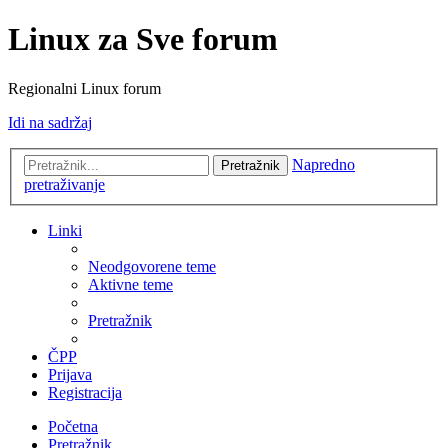
Linux za Sve forum
Regionalni Linux forum
Idi na sadržaj
Napredno
Pretražnik
pretraživanje
Linki
Neodgovorene teme
Aktivne teme
Pretražnik
ČPP
Prijava
Registracija
Početna
Pretražnik