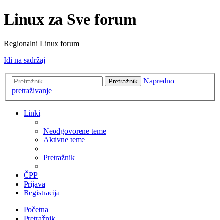
Linux za Sve forum
Regionalni Linux forum
Idi na sadržaj
Napredno
Pretražnik
pretraživanje
Linki
Neodgovorene teme
Aktivne teme
Pretražnik
ČPP
Prijava
Registracija
Početna
Pretražnik