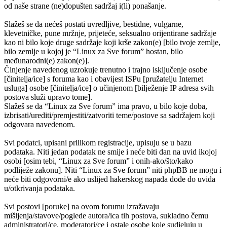
od naše strane (ne)dopušten sadržaj i(li) ponašanje.
Slažeš se da nećeš postati uvredljive, bestidne, vulgarne,
klevetničke, pune mržnje, prijeteće, seksualno orijentirane sadržaje
kao ni bilo koje druge sadržaje koji krše zakon(e) [bilo tvoje zemlje,
bilo zemlje u kojoj je “Linux za Sve forum” hostan, bilo
međunarodni(e) zakon(e)].
Činjenje navedenog uzrokuje trenutno i trajno isključenje osobe
[činitelja/ice] s foruma kao i obavijest ISPu [pružatelju Internet
usluga] osobe [činitelja/ice] o učinjenom [bilježenje IP adresa svih
postova služi upravo tome].
Slažeš se da “Linux za Sve forum” ima pravo, u bilo koje doba,
izbrisati/urediti/premjestiti/zatvoriti teme/postove sa sadržajem koji
odgovara navedenom.
Svi podatci, upisani prilikom registracije, upisuju se u bazu
podataka. Niti jedan podatak ne smije i neće biti dan na uvid ikojoj
osobi [osim tebi, “Linux za Sve forum” i onih-ako/što/kako
podliježe zakonu]. Niti “Linux za Sve forum” niti phpBB ne mogu i
neće biti odgovorni/e ako uslijed hakerskog napada dođe do uvida
u/otkrivanja podataka.
Svi postovi [poruke] na ovom forumu izražavaju
mišljenja/stavove/poglede autora/ica tih postova, sukladno čemu
administratori/ce, moderatori/ce i ostale osobe koje sudjeluju u