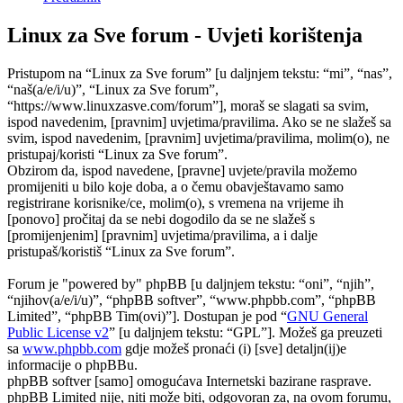
Linux za Sve forum - Uvjeti korištenja
Pristupom na “Linux za Sve forum” [u daljnjem tekstu: “mi”, “nas”,
“naš(a/e/i/u)”, “Linux za Sve forum”,
“https://www.linuxzasve.com/forum”], moraš se slagati sa svim,
ispod navedenim, [pravnim] uvjetima/pravilima. Ako se ne slažeš sa
svim, ispod navedenim, [pravnim] uvjetima/pravilima, molim(o), ne
pristupaj/koristi “Linux za Sve forum”.
Obzirom da, ispod navedene, [pravne] uvjete/pravila možemo
promijeniti u bilo koje doba, a o čemu obavještavamo samo
registrirane korisnike/ce, molim(o), s vremena na vrijeme ih
[ponovo] pročitaj da se nebi dogodilo da se ne slažeš s
[promijenjenim] [pravnim] uvjetima/pravilima, a i dalje
pristupaš/koristiš “Linux za Sve forum”.
Forum je "powered by" phpBB [u daljnjem tekstu: “oni”, “njih”,
“njihov(a/e/i/u)”, “phpBB softver”, “www.phpbb.com”, “phpBB
Limited”, “phpBB Tim(ovi)”]. Dostupan je pod “
GNU General
Public License v2
” [u daljnjem tekstu: “GPL”]. Možeš ga preuzeti
sa
www.phpbb.com
gdje možeš pronaći (i) [sve] detaljn(ij)e
informacije o phpBBu.
phpBB softver [samo] omogućava Internetski bazirane rasprave.
phpBB Limited nije, niti može biti, odgovoran za, na ovom forumu,