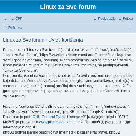
Linux za Sve forum
ČPP
Registracija
Prijava
P
Početna
r
Linux za Sve forum - Uvjeti korištenja
e
t
Pristupom na “Linux za Sve forum” [u daljnjem tekstu: “mi”, “nas”, “naš(a/e/i/u)”,
“Linux za Sve forum”, “https://www.linuxzasve.com/forum”], moraš se slagati sa
r
svim, ispod navedenim, [pravnim] uvjetima/pravilima. Ako se ne slažeš sa svim,
a
ispod navedenim, [pravnim] uvjetima/pravilima, molim(o), ne pristupaj/koristi
“Linux za Sve forum”.
ž
Obzirom da, ispod navedene, [pravne] uvjete/pravila možemo promijeniti u bilo
n
koje doba, a o čemu obavještavamo samo registrirane korisnike/ce, molim(o), s
vremena na vrijeme ih [ponovo] pročitaj da se nebi dogodilo da se ne slažeš s
i
[promijenjenim] [pravnim] uvjetima/pravilima, a i dalje pristupaš/koristiš “Linux
k
za Sve forum”.
Forum je "powered by" phpBB [u daljnjem tekstu: “oni”, “njih”, “njihov(a/e/i/u)”,
“phpBB softver”, “www.phpbb.com”, “phpBB Limited”, “phpBB Tim(ovi)”].
Dostupan je pod “
GNU General Public License v2
” [u daljnjem tekstu: “GPL”].
Možeš ga preuzeti sa
www.phpbb.com
gdje možeš pronaći (i) [sve] detaljn(ij)e
informacije o phpBBu.
phpBB softver [samo] omogućava Internetski bazirane rasprave. phpBB