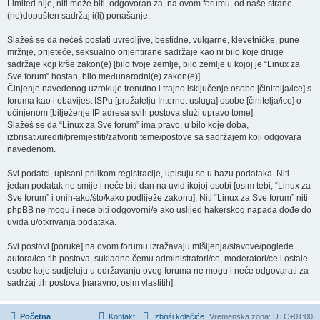
Limited nije, niti može biti, odgovoran za, na ovom forumu, od naše strane
(ne)dopušten sadržaj i(li) ponašanje.
Slažeš se da nećeš postati uvredljive, bestidne, vulgarne, klevetničke, pune
mržnje, prijeteće, seksualno orijentirane sadržaje kao ni bilo koje druge
sadržaje koji krše zakon(e) [bilo tvoje zemlje, bilo zemlje u kojoj je “Linux za
Sve forum” hostan, bilo međunarodni(e) zakon(e)].
Činjenje navedenog uzrokuje trenutno i trajno isključenje osobe [činitelja/ice] s
foruma kao i obavijest ISPu [pružatelju Internet usluga] osobe [činitelja/ice] o
učinjenom [bilježenje IP adresa svih postova služi upravo tome].
Slažeš se da “Linux za Sve forum” ima pravo, u bilo koje doba,
izbrisati/urediti/premjestiti/zatvoriti teme/postove sa sadržajem koji odgovara
navedenom.
Svi podatci, upisani prilikom registracije, upisuju se u bazu podataka. Niti
jedan podatak ne smije i neće biti dan na uvid ikojoj osobi [osim tebi, “Linux za
Sve forum” i onih-ako/što/kako podliježe zakonu]. Niti “Linux za Sve forum” niti
phpBB ne mogu i neće biti odgovorni/e ako uslijed hakerskog napada dođe do
uvida u/otkrivanja podataka.
Svi postovi [poruke] na ovom forumu izražavaju mišljenja/stavove/poglede
autora/ica tih postova, sukladno čemu administratori/ce, moderatori/ce i ostale
osobe koje sudjeluju u održavanju ovog foruma ne mogu i neće odgovarati za
sadržaj tih postova [naravno, osim vlastitih].
Početna
Kontakt
Izbriši kolačiće
Vremenska zona:
UTC+01:00