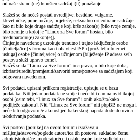
od naše strane (ne)dopušten sadržaj i(li) ponašanje.
Slažeš se da nećeš postati uvredljive, bestidne, vulgarne,
klevetničke, pune mržnje, prijeteće, seksualno orijentirane sadržaje
kao ni bilo koje druge sadržaje koji krše zakon(e) [bilo tvoje zemlje,
bilo zemlje u kojoj je “Linux za Sve forum” hostan, bilo
međunarodni(e) zakon(e)].
Činjenje navedenog uzrokuje trenutno i trajno isključenje osobe
[činitelja/ice] s foruma kao i obavijest ISPu [pružatelju Internet
usluga] osobe [činitelja/ice] o učinjenom [bilježenje IP adresa svih
postova služi upravo tome].
Slažeš se da “Linux za Sve forum” ima pravo, u bilo koje doba,
izbrisati/urediti/premjestiti/zatvoriti teme/postove sa sadržajem koji
odgovara navedenom.
Svi podatci, upisani prilikom registracije, upisuju se u bazu
podataka. Niti jedan podatak ne smije i neće biti dan na uvid ikojoj
osobi [osim tebi, “Linux za Sve forum” i onih-ako/što/kako
podliježe zakonu]. Niti “Linux za Sve forum” niti phpBB ne mogu i
neće biti odgovorni/e ako uslijed hakerskog napada dođe do uvida
u/otkrivanja podataka.
Svi postovi [poruke] na ovom forumu izražavaju
mišljenja/stavove/poglede autora/ica tih postova, sukladno čemu
administratori/ce, moderatori/ce i ostale osobe koje sudjeluju u