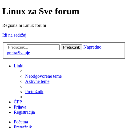
Linux za Sve forum
Regionalni Linux forum
Idi na sadržaj
Napredno
Pretražnik
pretraživanje
Linki
Neodgovorene teme
Aktivne teme
Pretražnik
ČPP
Prijava
Registracija
Početna
Pretražnik