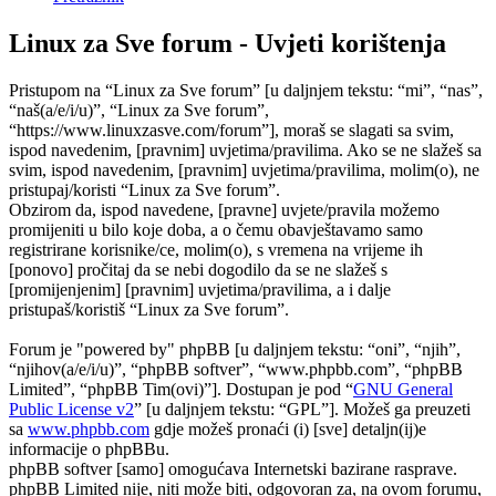
Linux za Sve forum - Uvjeti korištenja
Pristupom na “Linux za Sve forum” [u daljnjem tekstu: “mi”, “nas”,
“naš(a/e/i/u)”, “Linux za Sve forum”,
“https://www.linuxzasve.com/forum”], moraš se slagati sa svim,
ispod navedenim, [pravnim] uvjetima/pravilima. Ako se ne slažeš sa
svim, ispod navedenim, [pravnim] uvjetima/pravilima, molim(o), ne
pristupaj/koristi “Linux za Sve forum”.
Obzirom da, ispod navedene, [pravne] uvjete/pravila možemo
promijeniti u bilo koje doba, a o čemu obavještavamo samo
registrirane korisnike/ce, molim(o), s vremena na vrijeme ih
[ponovo] pročitaj da se nebi dogodilo da se ne slažeš s
[promijenjenim] [pravnim] uvjetima/pravilima, a i dalje
pristupaš/koristiš “Linux za Sve forum”.
Forum je "powered by" phpBB [u daljnjem tekstu: “oni”, “njih”,
“njihov(a/e/i/u)”, “phpBB softver”, “www.phpbb.com”, “phpBB
Limited”, “phpBB Tim(ovi)”]. Dostupan je pod “
GNU General
Public License v2
” [u daljnjem tekstu: “GPL”]. Možeš ga preuzeti
sa
www.phpbb.com
gdje možeš pronaći (i) [sve] detaljn(ij)e
informacije o phpBBu.
phpBB softver [samo] omogućava Internetski bazirane rasprave.
phpBB Limited nije, niti može biti, odgovoran za, na ovom forumu,