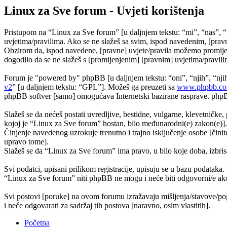
Linux za Sve forum - Uvjeti korištenja
Pristupom na “Linux za Sve forum” [u daljnjem tekstu: “mi”, “nas”, “
uvjetima/pravilima. Ako se ne slažeš sa svim, ispod navedenim, [pravn
Obzirom da, ispod navedene, [pravne] uvjete/pravila možemo promijeni
dogodilo da se ne slažeš s [promijenjenim] [pravnim] uvjetima/pravilim
Forum je "powered by" phpBB [u daljnjem tekstu: “oni”, “njih”, “n
v2
” [u daljnjem tekstu: “GPL”]. Možeš ga preuzeti sa
www.phpbb.c
phpBB softver [samo] omogućava Internetski bazirane rasprave. phpBB 
Slažeš se da nećeš postati uvredljive, bestidne, vulgarne, klevetničke, 
kojoj je “Linux za Sve forum” hostan, bilo međunarodni(e) zakon(e)].
Činjenje navedenog uzrokuje trenutno i trajno isključenje osobe [činite
upravo tome].
Slažeš se da “Linux za Sve forum” ima pravo, u bilo koje doba, izbris
Svi podatci, upisani prilikom registracije, upisuju se u bazu podataka.
“Linux za Sve forum” niti phpBB ne mogu i neće biti odgovorni/e ako
Svi postovi [poruke] na ovom forumu izražavaju mišljenja/stavove/pog
i neće odgovarati za sadržaj tih postova [naravno, osim vlastitih].
Početna