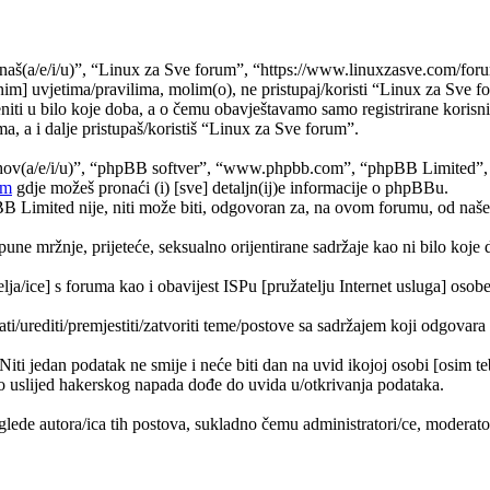
naš(a/e/i/u)”, “Linux za Sve forum”, “https://www.linuxzasve.com/foru
im] uvjetima/pravilima, molim(o), ne pristupaj/koristi “Linux za Sve f
ti u bilo koje doba, a o čemu obavještavamo samo registrirane korisnik
a, a i dalje pristupaš/koristiš “Linux za Sve forum”.
jihov(a/e/i/u)”, “phpBB softver”, “www.phpbb.com”, “phpBB Limited”
om
gdje možeš pronaći (i) [sve] detaljn(ij)e informacije o phpBBu.
Limited nije, niti može biti, odgovoran za, na ovom forumu, od naše s
pune mržnje, prijeteće, seksualno orijentirane sadržaje kao ni bilo koje 
lja/ice] s foruma kao i obavijest ISPu [pružatelju Internet usluga] osobe 
ati/urediti/premjestiti/zatvoriti teme/postove sa sadržajem koji odgova
 Niti jedan podatak ne smije i neće biti dan na uvid ikojoj osobi [osim 
 uslijed hakerskog napada dođe do uvida u/otkrivanja podataka.
lede autora/ica tih postova, sukladno čemu administratori/ce, moderat