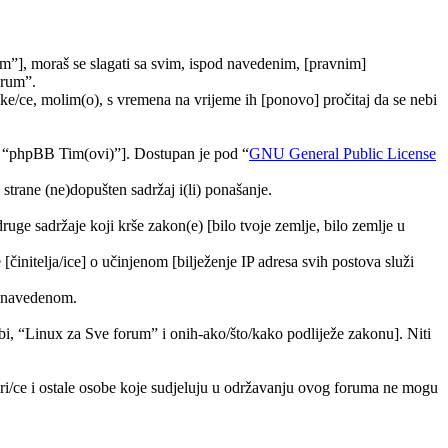
m”], moraš se slagati sa svim, ispod navedenim, [pravnim]
orum”.
e/ce, molim(o), s vremena na vrijeme ih [ponovo] pročitaj da se nebi
, “phpBB Tim(ovi)”]. Dostupan je pod “
GNU General Public License
trane (ne)dopušten sadržaj i(li) ponašanje.
druge sadržaje koji krše zakon(e) [bilo tvoje zemlje, bilo zemlje u
[činitelja/ice] o učinjenom [bilježenje IP adresa svih postova služi
ra navedenom.
tebi, “Linux za Sve forum” i onih-ako/što/kako podliježe zakonu]. Niti
ori/ce i ostale osobe koje sudjeluju u održavanju ovog foruma ne mogu