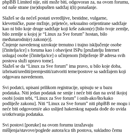
phpBB Limited nije, niti može biti, odgovoran za, na ovom forumu,
od naše strane (ne)dopušten sadržaj i(li) ponašanje.
Slažeš se da nećeš postati uvredljive, bestidne, vulgarne,
klevetničke, pune mržnje, prijeteće, seksualno orijentirane sadržaje
kao ni bilo koje druge sadržaje koji krše zakon(e) [bilo tvoje zemlje,
bilo zemlje u kojoj je “Linux za Sve forum” hostan, bilo
međunarodni(e) zakon(e)].
Činjenje navedenog uzrokuje trenutno i trajno isključenje osobe
[činitelja/ice] s foruma kao i obavijest ISPu [pružatelju Internet
usluga] osobe [činitelja/ice] o učinjenom [bilježenje IP adresa svih
postova služi upravo tome].
Slažeš se da “Linux za Sve forum” ima pravo, u bilo koje doba,
izbrisati/urediti/premjestiti/zatvoriti teme/postove sa sadržajem koji
odgovara navedenom.
Svi podatci, upisani prilikom registracije, upisuju se u bazu
podataka. Niti jedan podatak ne smije i neće biti dan na uvid ikojoj
osobi [osim tebi, “Linux za Sve forum” i onih-ako/što/kako
podliježe zakonu]. Niti “Linux za Sve forum” niti phpBB ne mogu i
neće biti odgovorni/e ako uslijed hakerskog napada dođe do uvida
u/otkrivanja podataka.
Svi postovi [poruke] na ovom forumu izražavaju
mišljenja/stavove/poglede autora/ica tih postova, sukladno čemu