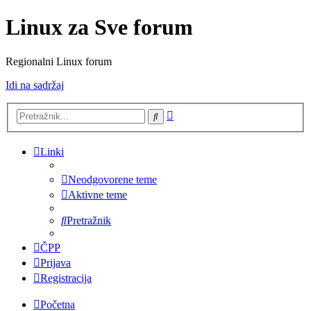
Linux za Sve forum
Regionalni Linux forum
Idi na sadržaj
Napredno
Pretražnik
pretraživanje
Linki
Neodgovorene teme
Aktivne teme
Pretražnik
ČPP
Prijava
Registracija
Početna