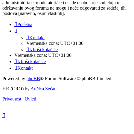
administratori/ce, moderatori/ce i ostale osobe koje sudjeluju u
održavanju ovog foruma ne mogu i neće odgovarati za sadržaj tih
postova [naravno, osim vlastitih].
Početna
Kontakt
Vremenska zona:
UTC+01:00
Izbriši kolačiće
Vremenska zona:
UTC+01:00
Izbriši kolačiće
Kontakt
Powered by
phpBB
® Forum Software © phpBB Limited
HR (CRO) by
Ančica Sečan
Privatnost
|
Uvjeti