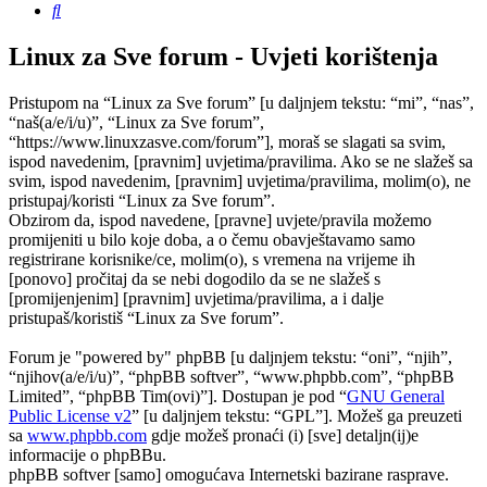
Pretražnik
Linux za Sve forum - Uvjeti korištenja
Pristupom na “Linux za Sve forum” [u daljnjem tekstu: “mi”, “nas”,
“naš(a/e/i/u)”, “Linux za Sve forum”,
“https://www.linuxzasve.com/forum”], moraš se slagati sa svim,
ispod navedenim, [pravnim] uvjetima/pravilima. Ako se ne slažeš sa
svim, ispod navedenim, [pravnim] uvjetima/pravilima, molim(o), ne
pristupaj/koristi “Linux za Sve forum”.
Obzirom da, ispod navedene, [pravne] uvjete/pravila možemo
promijeniti u bilo koje doba, a o čemu obavještavamo samo
registrirane korisnike/ce, molim(o), s vremena na vrijeme ih
[ponovo] pročitaj da se nebi dogodilo da se ne slažeš s
[promijenjenim] [pravnim] uvjetima/pravilima, a i dalje
pristupaš/koristiš “Linux za Sve forum”.
Forum je "powered by" phpBB [u daljnjem tekstu: “oni”, “njih”,
“njihov(a/e/i/u)”, “phpBB softver”, “www.phpbb.com”, “phpBB
Limited”, “phpBB Tim(ovi)”]. Dostupan je pod “
GNU General
Public License v2
” [u daljnjem tekstu: “GPL”]. Možeš ga preuzeti
sa
www.phpbb.com
gdje možeš pronaći (i) [sve] detaljn(ij)e
informacije o phpBBu.
phpBB softver [samo] omogućava Internetski bazirane rasprave.