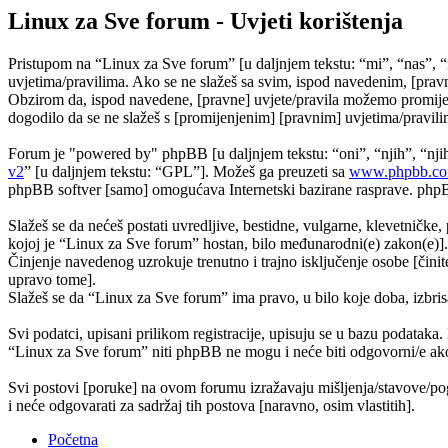
Linux za Sve forum - Uvjeti korištenja
Pristupom na “Linux za Sve forum” [u daljnjem tekstu: “mi”, “nas”, “
uvjetima/pravilima. Ako se ne slažeš sa svim, ispod navedenim, [pravn
Obzirom da, ispod navedene, [pravne] uvjete/pravila možemo promijeni
dogodilo da se ne slažeš s [promijenjenim] [pravnim] uvjetima/pravilim
Forum je "powered by" phpBB [u daljnjem tekstu: “oni”, “njih”, “n
v2
” [u daljnjem tekstu: “GPL”]. Možeš ga preuzeti sa
www.phpbb.c
phpBB softver [samo] omogućava Internetski bazirane rasprave. phpBB 
Slažeš se da nećeš postati uvredljive, bestidne, vulgarne, klevetničke, 
kojoj je “Linux za Sve forum” hostan, bilo međunarodni(e) zakon(e)].
Činjenje navedenog uzrokuje trenutno i trajno isključenje osobe [činite
upravo tome].
Slažeš se da “Linux za Sve forum” ima pravo, u bilo koje doba, izbris
Svi podatci, upisani prilikom registracije, upisuju se u bazu podataka.
“Linux za Sve forum” niti phpBB ne mogu i neće biti odgovorni/e ako
Svi postovi [poruke] na ovom forumu izražavaju mišljenja/stavove/pog
i neće odgovarati za sadržaj tih postova [naravno, osim vlastitih].
Početna