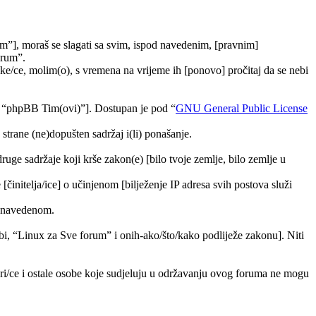
m”], moraš se slagati sa svim, ispod navedenim, [pravnim]
orum”.
e/ce, molim(o), s vremena na vrijeme ih [ponovo] pročitaj da se nebi
, “phpBB Tim(ovi)”]. Dostupan je pod “
GNU General Public License
trane (ne)dopušten sadržaj i(li) ponašanje.
druge sadržaje koji krše zakon(e) [bilo tvoje zemlje, bilo zemlje u
[činitelja/ice] o učinjenom [bilježenje IP adresa svih postova služi
ra navedenom.
tebi, “Linux za Sve forum” i onih-ako/što/kako podliježe zakonu]. Niti
ori/ce i ostale osobe koje sudjeluju u održavanju ovog foruma ne mogu