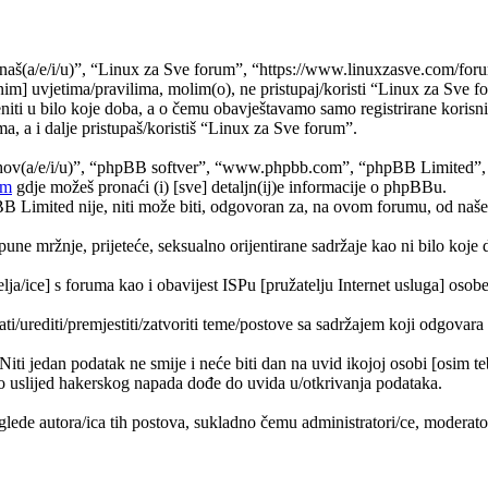
naš(a/e/i/u)”, “Linux za Sve forum”, “https://www.linuxzasve.com/foru
im] uvjetima/pravilima, molim(o), ne pristupaj/koristi “Linux za Sve f
ti u bilo koje doba, a o čemu obavještavamo samo registrirane korisnik
a, a i dalje pristupaš/koristiš “Linux za Sve forum”.
jihov(a/e/i/u)”, “phpBB softver”, “www.phpbb.com”, “phpBB Limited”
om
gdje možeš pronaći (i) [sve] detaljn(ij)e informacije o phpBBu.
Limited nije, niti može biti, odgovoran za, na ovom forumu, od naše s
pune mržnje, prijeteće, seksualno orijentirane sadržaje kao ni bilo koje 
lja/ice] s foruma kao i obavijest ISPu [pružatelju Internet usluga] osobe 
ati/urediti/premjestiti/zatvoriti teme/postove sa sadržajem koji odgova
 Niti jedan podatak ne smije i neće biti dan na uvid ikojoj osobi [osim 
 uslijed hakerskog napada dođe do uvida u/otkrivanja podataka.
lede autora/ica tih postova, sukladno čemu administratori/ce, moderat