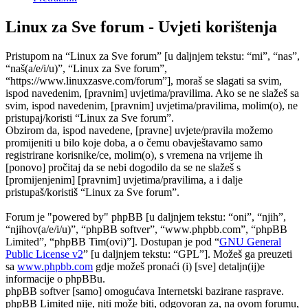
Linux za Sve forum - Uvjeti korištenja
Pristupom na “Linux za Sve forum” [u daljnjem tekstu: “mi”, “nas”,
“naš(a/e/i/u)”, “Linux za Sve forum”,
“https://www.linuxzasve.com/forum”], moraš se slagati sa svim,
ispod navedenim, [pravnim] uvjetima/pravilima. Ako se ne slažeš sa
svim, ispod navedenim, [pravnim] uvjetima/pravilima, molim(o), ne
pristupaj/koristi “Linux za Sve forum”.
Obzirom da, ispod navedene, [pravne] uvjete/pravila možemo
promijeniti u bilo koje doba, a o čemu obavještavamo samo
registrirane korisnike/ce, molim(o), s vremena na vrijeme ih
[ponovo] pročitaj da se nebi dogodilo da se ne slažeš s
[promijenjenim] [pravnim] uvjetima/pravilima, a i dalje
pristupaš/koristiš “Linux za Sve forum”.
Forum je "powered by" phpBB [u daljnjem tekstu: “oni”, “njih”,
“njihov(a/e/i/u)”, “phpBB softver”, “www.phpbb.com”, “phpBB
Limited”, “phpBB Tim(ovi)”]. Dostupan je pod “
GNU General
Public License v2
” [u daljnjem tekstu: “GPL”]. Možeš ga preuzeti
sa
www.phpbb.com
gdje možeš pronaći (i) [sve] detaljn(ij)e
informacije o phpBBu.
phpBB softver [samo] omogućava Internetski bazirane rasprave.
phpBB Limited nije, niti može biti, odgovoran za, na ovom forumu,