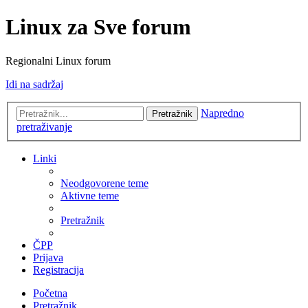
Linux za Sve forum
Regionalni Linux forum
Idi na sadržaj
Napredno
Pretražnik
pretraživanje
Linki
Neodgovorene teme
Aktivne teme
Pretražnik
ČPP
Prijava
Registracija
Početna
Pretražnik