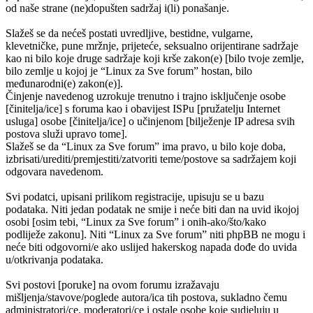
od naše strane (ne)dopušten sadržaj i(li) ponašanje.
Slažeš se da nećeš postati uvredljive, bestidne, vulgarne,
klevetničke, pune mržnje, prijeteće, seksualno orijentirane sadržaje
kao ni bilo koje druge sadržaje koji krše zakon(e) [bilo tvoje zemlje,
bilo zemlje u kojoj je “Linux za Sve forum” hostan, bilo
međunarodni(e) zakon(e)].
Činjenje navedenog uzrokuje trenutno i trajno isključenje osobe
[činitelja/ice] s foruma kao i obavijest ISPu [pružatelju Internet
usluga] osobe [činitelja/ice] o učinjenom [bilježenje IP adresa svih
postova služi upravo tome].
Slažeš se da “Linux za Sve forum” ima pravo, u bilo koje doba,
izbrisati/urediti/premjestiti/zatvoriti teme/postove sa sadržajem koji
odgovara navedenom.
Svi podatci, upisani prilikom registracije, upisuju se u bazu
podataka. Niti jedan podatak ne smije i neće biti dan na uvid ikojoj
osobi [osim tebi, “Linux za Sve forum” i onih-ako/što/kako
podliježe zakonu]. Niti “Linux za Sve forum” niti phpBB ne mogu i
neće biti odgovorni/e ako uslijed hakerskog napada dođe do uvida
u/otkrivanja podataka.
Svi postovi [poruke] na ovom forumu izražavaju
mišljenja/stavove/poglede autora/ica tih postova, sukladno čemu
administratori/ce, moderatori/ce i ostale osobe koje sudjeluju u