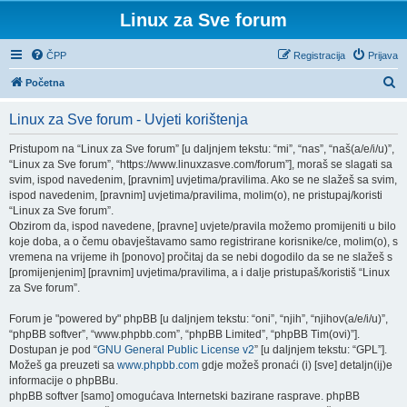
Linux za Sve forum
ČPP
Registracija
Prijava
P
Početna
r
Linux za Sve forum - Uvjeti korištenja
e
t
Pristupom na “Linux za Sve forum” [u daljnjem tekstu: “mi”, “nas”, “naš(a/e/i/u)”,
“Linux za Sve forum”, “https://www.linuxzasve.com/forum”], moraš se slagati sa
r
svim, ispod navedenim, [pravnim] uvjetima/pravilima. Ako se ne slažeš sa svim,
a
ispod navedenim, [pravnim] uvjetima/pravilima, molim(o), ne pristupaj/koristi
“Linux za Sve forum”.
ž
Obzirom da, ispod navedene, [pravne] uvjete/pravila možemo promijeniti u bilo
n
koje doba, a o čemu obavještavamo samo registrirane korisnike/ce, molim(o), s
vremena na vrijeme ih [ponovo] pročitaj da se nebi dogodilo da se ne slažeš s
i
[promijenjenim] [pravnim] uvjetima/pravilima, a i dalje pristupaš/koristiš “Linux
k
za Sve forum”.
Forum je "powered by" phpBB [u daljnjem tekstu: “oni”, “njih”, “njihov(a/e/i/u)”,
“phpBB softver”, “www.phpbb.com”, “phpBB Limited”, “phpBB Tim(ovi)”].
Dostupan je pod “
GNU General Public License v2
” [u daljnjem tekstu: “GPL”].
Možeš ga preuzeti sa
www.phpbb.com
gdje možeš pronaći (i) [sve] detaljn(ij)e
informacije o phpBBu.
phpBB softver [samo] omogućava Internetski bazirane rasprave. phpBB