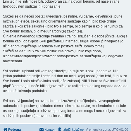
Limited nije, niti može biti, odgovoran za, na ovom forumu, od naše strane
(ne)dopušten sadržaj i(li) ponašanje.
Slažeš se da nećeš postati uvredljive, bestidne, vulgarne, klevetničke, pune
mržnje, prijeteće, seksualno orijentirane sadržaje kao ni bilo koje druge
sadržaje koji krše zakon(e) [bilo tvoje zemlje, bilo zemlje u kojoj je “Linux za
Sve forum” hostan, bilo međunarodni(e) zakon(e)].
Činjenje navedenog uzrokuje trenutno i trajno isključenje osobe [činitelja/ice] s
foruma kao i obavijest ISPu [pružatelju Internet usluga] osobe [činitelja/ice] o
učinjenom [bilježenje IP adresa svih postova služi upravo tome].
Slažeš se da “Linux za Sve forum” ima pravo, u bilo koje doba,
izbrisati/urediti/premjestiti/zatvoriti teme/postove sa sadržajem koji odgovara
navedenom.
Svi podatci, upisani prilikom registracije, upisuju se u bazu podataka. Niti
jedan podatak ne smije i neće biti dan na uvid ikojoj osobi [osim tebi, “Linux za
Sve forum” i onih-ako/što/kako podliježe zakonu]. Niti “Linux za Sve forum” niti
phpBB ne mogu i neće biti odgovorni/e ako uslijed hakerskog napada dođe do
uvida u/otkrivanja podataka.
Svi postovi [poruke] na ovom forumu izražavaju mišljenja/stavove/poglede
autora/ica tih postova, sukladno čemu administratori/ce, moderatori/ce i ostale
osobe koje sudjeluju u održavanju ovog foruma ne mogu i neće odgovarati za
sadržaj tih postova [naravno, osim vlastitih].
Početna
Kontakt
Izbriši kolačiće
Vremenska zona:
UTC+01:00