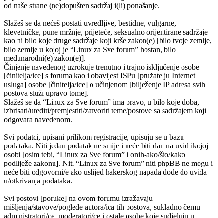
od naše strane (ne)dopušten sadržaj i(li) ponašanje.
Slažeš se da nećeš postati uvredljive, bestidne, vulgarne,
klevetničke, pune mržnje, prijeteće, seksualno orijentirane sadržaje
kao ni bilo koje druge sadržaje koji krše zakon(e) [bilo tvoje zemlje,
bilo zemlje u kojoj je “Linux za Sve forum” hostan, bilo
međunarodni(e) zakon(e)].
Činjenje navedenog uzrokuje trenutno i trajno isključenje osobe
[činitelja/ice] s foruma kao i obavijest ISPu [pružatelju Internet
usluga] osobe [činitelja/ice] o učinjenom [bilježenje IP adresa svih
postova služi upravo tome].
Slažeš se da “Linux za Sve forum” ima pravo, u bilo koje doba,
izbrisati/urediti/premjestiti/zatvoriti teme/postove sa sadržajem koji
odgovara navedenom.
Svi podatci, upisani prilikom registracije, upisuju se u bazu
podataka. Niti jedan podatak ne smije i neće biti dan na uvid ikojoj
osobi [osim tebi, “Linux za Sve forum” i onih-ako/što/kako
podliježe zakonu]. Niti “Linux za Sve forum” niti phpBB ne mogu i
neće biti odgovorni/e ako uslijed hakerskog napada dođe do uvida
u/otkrivanja podataka.
Svi postovi [poruke] na ovom forumu izražavaju
mišljenja/stavove/poglede autora/ica tih postova, sukladno čemu
administratori/ce, moderatori/ce i ostale osobe koje sudjeluju u