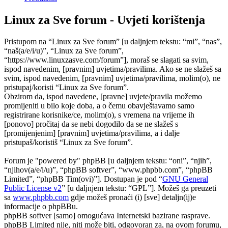
Linux za Sve forum - Uvjeti korištenja
Pristupom na “Linux za Sve forum” [u daljnjem tekstu: “mi”, “nas”,
“naš(a/e/i/u)”, “Linux za Sve forum”,
“https://www.linuxzasve.com/forum”], moraš se slagati sa svim,
ispod navedenim, [pravnim] uvjetima/pravilima. Ako se ne slažeš sa
svim, ispod navedenim, [pravnim] uvjetima/pravilima, molim(o), ne
pristupaj/koristi “Linux za Sve forum”.
Obzirom da, ispod navedene, [pravne] uvjete/pravila možemo
promijeniti u bilo koje doba, a o čemu obavještavamo samo
registrirane korisnike/ce, molim(o), s vremena na vrijeme ih
[ponovo] pročitaj da se nebi dogodilo da se ne slažeš s
[promijenjenim] [pravnim] uvjetima/pravilima, a i dalje
pristupaš/koristiš “Linux za Sve forum”.
Forum je "powered by" phpBB [u daljnjem tekstu: “oni”, “njih”,
“njihov(a/e/i/u)”, “phpBB softver”, “www.phpbb.com”, “phpBB
Limited”, “phpBB Tim(ovi)”]. Dostupan je pod “
GNU General
Public License v2
” [u daljnjem tekstu: “GPL”]. Možeš ga preuzeti
sa
www.phpbb.com
gdje možeš pronaći (i) [sve] detaljn(ij)e
informacije o phpBBu.
phpBB softver [samo] omogućava Internetski bazirane rasprave.
phpBB Limited nije, niti može biti, odgovoran za, na ovom forumu,