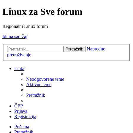
Linux za Sve forum
Regionalni Linux forum
Idi na sadržaj
Napredno
Pretražnik
pretraživanje
Linki
Neodgovorene teme
Aktivne teme
Pretražnik
ČPP
Prijava
Registracija
Početna
Pretražnik