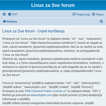
Linux za Sve forum
ČPP
Registracija
Prijava
P
Početna
r
Linux za Sve forum - Uvjeti korištenja
e
t
Pristupom na “Linux za Sve forum” [u daljnjem tekstu: “mi”, “nas”, “naš(a/e/i/u)”,
“Linux za Sve forum”, “https://www.linuxzasve.com/forum”], moraš se slagati sa
r
svim, ispod navedenim, [pravnim] uvjetima/pravilima. Ako se ne slažeš sa svim,
a
ispod navedenim, [pravnim] uvjetima/pravilima, molim(o), ne pristupaj/koristi
“Linux za Sve forum”.
ž
Obzirom da, ispod navedene, [pravne] uvjete/pravila možemo promijeniti u bilo
n
koje doba, a o čemu obavještavamo samo registrirane korisnike/ce, molim(o), s
vremena na vrijeme ih [ponovo] pročitaj da se nebi dogodilo da se ne slažeš s
i
[promijenjenim] [pravnim] uvjetima/pravilima, a i dalje pristupaš/koristiš “Linux
k
za Sve forum”.
Forum je "powered by" phpBB [u daljnjem tekstu: “oni”, “njih”, “njihov(a/e/i/u)”,
“phpBB softver”, “www.phpbb.com”, “phpBB Limited”, “phpBB Tim(ovi)”].
Dostupan je pod “
GNU General Public License v2
” [u daljnjem tekstu: “GPL”].
Možeš ga preuzeti sa
www.phpbb.com
gdje možeš pronaći (i) [sve] detaljn(ij)e
informacije o phpBBu.
phpBB softver [samo] omogućava Internetski bazirane rasprave. phpBB