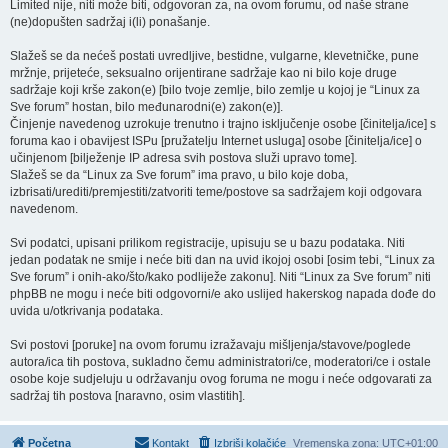
Limited nije, niti može biti, odgovoran za, na ovom forumu, od naše strane
(ne)dopušten sadržaj i(li) ponašanje.
Slažeš se da nećeš postati uvredljive, bestidne, vulgarne, klevetničke, pune
mržnje, prijeteće, seksualno orijentirane sadržaje kao ni bilo koje druge
sadržaje koji krše zakon(e) [bilo tvoje zemlje, bilo zemlje u kojoj je “Linux za
Sve forum” hostan, bilo međunarodni(e) zakon(e)].
Činjenje navedenog uzrokuje trenutno i trajno isključenje osobe [činitelja/ice] s
foruma kao i obavijest ISPu [pružatelju Internet usluga] osobe [činitelja/ice] o
učinjenom [bilježenje IP adresa svih postova služi upravo tome].
Slažeš se da “Linux za Sve forum” ima pravo, u bilo koje doba,
izbrisati/urediti/premjestiti/zatvoriti teme/postove sa sadržajem koji odgovara
navedenom.
Svi podatci, upisani prilikom registracije, upisuju se u bazu podataka. Niti
jedan podatak ne smije i neće biti dan na uvid ikojoj osobi [osim tebi, “Linux za
Sve forum” i onih-ako/što/kako podliježe zakonu]. Niti “Linux za Sve forum” niti
phpBB ne mogu i neće biti odgovorni/e ako uslijed hakerskog napada dođe do
uvida u/otkrivanja podataka.
Svi postovi [poruke] na ovom forumu izražavaju mišljenja/stavove/poglede
autora/ica tih postova, sukladno čemu administratori/ce, moderatori/ce i ostale
osobe koje sudjeluju u održavanju ovog foruma ne mogu i neće odgovarati za
sadržaj tih postova [naravno, osim vlastitih].
Početna
Kontakt
Izbriši kolačiće
Vremenska zona:
UTC+01:00