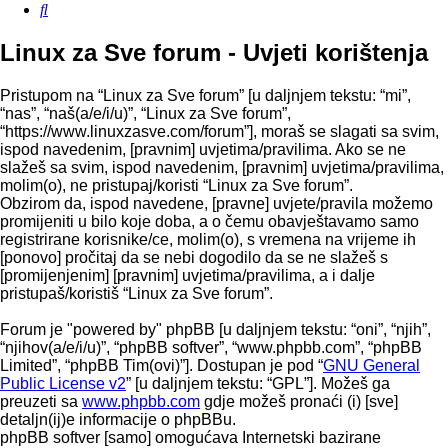
Pretražnik
Linux za Sve forum - Uvjeti korištenja
Pristupom na “Linux za Sve forum” [u daljnjem tekstu: “mi”,
“nas”, “naš(a/e/i/u)”, “Linux za Sve forum”,
“https://www.linuxzasve.com/forum”], moraš se slagati sa svim,
ispod navedenim, [pravnim] uvjetima/pravilima. Ako se ne
slažeš sa svim, ispod navedenim, [pravnim] uvjetima/pravilima,
molim(o), ne pristupaj/koristi “Linux za Sve forum”.
Obzirom da, ispod navedene, [pravne] uvjete/pravila možemo
promijeniti u bilo koje doba, a o čemu obavještavamo samo
registrirane korisnike/ce, molim(o), s vremena na vrijeme ih
[ponovo] pročitaj da se nebi dogodilo da se ne slažeš s
[promijenjenim] [pravnim] uvjetima/pravilima, a i dalje
pristupaš/koristiš “Linux za Sve forum”.
Forum je "powered by" phpBB [u daljnjem tekstu: “oni”, “njih”,
“njihov(a/e/i/u)”, “phpBB softver”, “www.phpbb.com”, “phpBB
Limited”, “phpBB Tim(ovi)”]. Dostupan je pod “
GNU General
Public License v2
” [u daljnjem tekstu: “GPL”]. Možeš ga
preuzeti sa
www.phpbb.com
gdje možeš pronaći (i) [sve]
detaljn(ij)e informacije o phpBBu.
phpBB softver [samo] omogućava Internetski bazirane