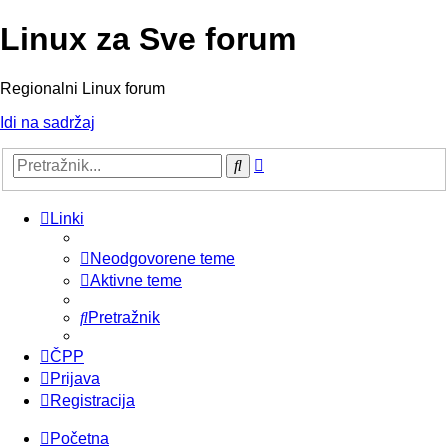
Linux za Sve forum
Regionalni Linux forum
Idi na sadržaj
Napredno
Pretražnik
pretraživanje
Linki
Neodgovorene teme
Aktivne teme
Pretražnik
ČPP
Prijava
Registracija
Početna