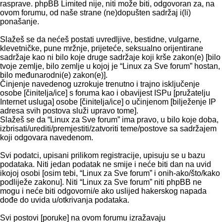
rasprave. phpBB Limited nije, niti može biti, odgovoran za, na
ovom forumu, od naše strane (ne)dopušten sadržaj i(li)
ponašanje.
Slažeš se da nećeš postati uvredljive, bestidne, vulgarne,
klevetničke, pune mržnje, prijeteće, seksualno orijentirane
sadržaje kao ni bilo koje druge sadržaje koji krše zakon(e) [bilo
tvoje zemlje, bilo zemlje u kojoj je “Linux za Sve forum” hostan,
bilo međunarodni(e) zakon(e)].
Činjenje navedenog uzrokuje trenutno i trajno isključenje
osobe [činitelja/ice] s foruma kao i obavijest ISPu [pružatelju
Internet usluga] osobe [činitelja/ice] o učinjenom [bilježenje IP
adresa svih postova služi upravo tome].
Slažeš se da “Linux za Sve forum” ima pravo, u bilo koje doba,
izbrisati/urediti/premjestiti/zatvoriti teme/postove sa sadržajem
koji odgovara navedenom.
Svi podatci, upisani prilikom registracije, upisuju se u bazu
podataka. Niti jedan podatak ne smije i neće biti dan na uvid
ikojoj osobi [osim tebi, “Linux za Sve forum” i onih-ako/što/kako
podliježe zakonu]. Niti “Linux za Sve forum” niti phpBB ne
mogu i neće biti odgovorni/e ako uslijed hakerskog napada
dođe do uvida u/otkrivanja podataka.
Svi postovi [poruke] na ovom forumu izražavaju