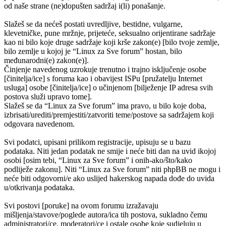
od naše strane (ne)dopušten sadržaj i(li) ponašanje.
Slažeš se da nećeš postati uvredljive, bestidne, vulgarne,
klevetničke, pune mržnje, prijeteće, seksualno orijentirane sadržaje
kao ni bilo koje druge sadržaje koji krše zakon(e) [bilo tvoje zemlje,
bilo zemlje u kojoj je “Linux za Sve forum” hostan, bilo
međunarodni(e) zakon(e)].
Činjenje navedenog uzrokuje trenutno i trajno isključenje osobe
[činitelja/ice] s foruma kao i obavijest ISPu [pružatelju Internet
usluga] osobe [činitelja/ice] o učinjenom [bilježenje IP adresa svih
postova služi upravo tome].
Slažeš se da “Linux za Sve forum” ima pravo, u bilo koje doba,
izbrisati/urediti/premjestiti/zatvoriti teme/postove sa sadržajem koji
odgovara navedenom.
Svi podatci, upisani prilikom registracije, upisuju se u bazu
podataka. Niti jedan podatak ne smije i neće biti dan na uvid ikojoj
osobi [osim tebi, “Linux za Sve forum” i onih-ako/što/kako
podliježe zakonu]. Niti “Linux za Sve forum” niti phpBB ne mogu i
neće biti odgovorni/e ako uslijed hakerskog napada dođe do uvida
u/otkrivanja podataka.
Svi postovi [poruke] na ovom forumu izražavaju
mišljenja/stavove/poglede autora/ica tih postova, sukladno čemu
administratori/ce, moderatori/ce i ostale osobe koje sudjeluju u