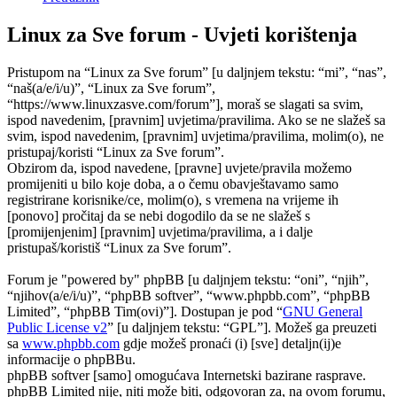
Linux za Sve forum - Uvjeti korištenja
Pristupom na “Linux za Sve forum” [u daljnjem tekstu: “mi”, “nas”,
“naš(a/e/i/u)”, “Linux za Sve forum”,
“https://www.linuxzasve.com/forum”], moraš se slagati sa svim,
ispod navedenim, [pravnim] uvjetima/pravilima. Ako se ne slažeš sa
svim, ispod navedenim, [pravnim] uvjetima/pravilima, molim(o), ne
pristupaj/koristi “Linux za Sve forum”.
Obzirom da, ispod navedene, [pravne] uvjete/pravila možemo
promijeniti u bilo koje doba, a o čemu obavještavamo samo
registrirane korisnike/ce, molim(o), s vremena na vrijeme ih
[ponovo] pročitaj da se nebi dogodilo da se ne slažeš s
[promijenjenim] [pravnim] uvjetima/pravilima, a i dalje
pristupaš/koristiš “Linux za Sve forum”.
Forum je "powered by" phpBB [u daljnjem tekstu: “oni”, “njih”,
“njihov(a/e/i/u)”, “phpBB softver”, “www.phpbb.com”, “phpBB
Limited”, “phpBB Tim(ovi)”]. Dostupan je pod “
GNU General
Public License v2
” [u daljnjem tekstu: “GPL”]. Možeš ga preuzeti
sa
www.phpbb.com
gdje možeš pronaći (i) [sve] detaljn(ij)e
informacije o phpBBu.
phpBB softver [samo] omogućava Internetski bazirane rasprave.
phpBB Limited nije, niti može biti, odgovoran za, na ovom forumu,