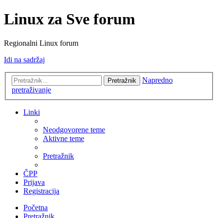
Linux za Sve forum
Regionalni Linux forum
Idi na sadržaj
Napredno
Pretražnik
pretraživanje
Linki
Neodgovorene teme
Aktivne teme
Pretražnik
ČPP
Prijava
Registracija
Početna
Pretražnik