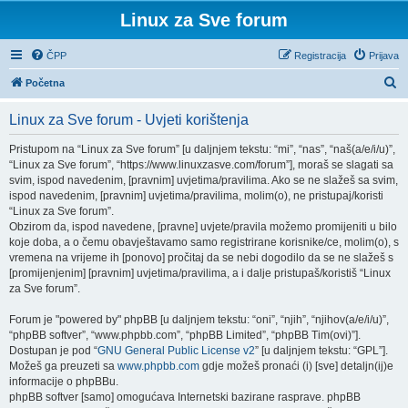
Linux za Sve forum
ČPP
Registracija
Prijava
P
Početna
r
Linux za Sve forum - Uvjeti korištenja
e
t
Pristupom na “Linux za Sve forum” [u daljnjem tekstu: “mi”, “nas”, “naš(a/e/i/u)”,
“Linux za Sve forum”, “https://www.linuxzasve.com/forum”], moraš se slagati sa
r
svim, ispod navedenim, [pravnim] uvjetima/pravilima. Ako se ne slažeš sa svim,
a
ispod navedenim, [pravnim] uvjetima/pravilima, molim(o), ne pristupaj/koristi
“Linux za Sve forum”.
ž
Obzirom da, ispod navedene, [pravne] uvjete/pravila možemo promijeniti u bilo
n
koje doba, a o čemu obavještavamo samo registrirane korisnike/ce, molim(o), s
vremena na vrijeme ih [ponovo] pročitaj da se nebi dogodilo da se ne slažeš s
i
[promijenjenim] [pravnim] uvjetima/pravilima, a i dalje pristupaš/koristiš “Linux
k
za Sve forum”.
Forum je "powered by" phpBB [u daljnjem tekstu: “oni”, “njih”, “njihov(a/e/i/u)”,
“phpBB softver”, “www.phpbb.com”, “phpBB Limited”, “phpBB Tim(ovi)”].
Dostupan je pod “
GNU General Public License v2
” [u daljnjem tekstu: “GPL”].
Možeš ga preuzeti sa
www.phpbb.com
gdje možeš pronaći (i) [sve] detaljn(ij)e
informacije o phpBBu.
phpBB softver [samo] omogućava Internetski bazirane rasprave. phpBB