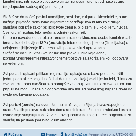
Limited nije, niti može biti, odgovoran za, na ovom forumu, od naše strane
(ne)dopušten sadržaj i(li) ponašanje.
Slažeš se da nećeš postati uvredljive, bestidne, vulgarne, klevetničke, pune
mržnje, prijeteće, seksualno orijentirane sadržaje kao ni bilo koje druge
sadržaje koji krše zakon(e) [bilo tvoje zemlje, bilo zemlje u kojoj je “Linux za
Sve forum” hostan, bilo međunarodni(e) zakon(e)].
Činjenje navedenog uzrokuje trenutno i trajno isključenje osobe [činitelja/ice] s
foruma kao i obavijest ISPu [pružatelju Internet usluga] osobe [činitelja/ice] o
učinjenom [bilježenje IP adresa svih postova služi upravo tome].
Slažeš se da “Linux za Sve forum” ima pravo, u bilo koje doba,
izbrisati/urediti/premjestiti/zatvoriti teme/postove sa sadržajem koji odgovara
navedenom.
Svi podatci, upisani prilikom registracije, upisuju se u bazu podataka. Niti
jedan podatak ne smije i neće biti dan na uvid ikojoj osobi [osim tebi, “Linux za
Sve forum” i onih-ako/što/kako podliježe zakonu]. Niti “Linux za Sve forum” niti
phpBB ne mogu i neće biti odgovorni/e ako uslijed hakerskog napada dođe do
uvida u/otkrivanja podataka.
Svi postovi [poruke] na ovom forumu izražavaju mišljenja/stavove/poglede
autora/ica tih postova, sukladno čemu administratori/ce, moderatori/ce i ostale
osobe koje sudjeluju u održavanju ovog foruma ne mogu i neće odgovarati za
sadržaj tih postova [naravno, osim vlastitih].
Početna
Kontakt
Izbriši kolačiće
Vremenska zona:
UTC+01:00