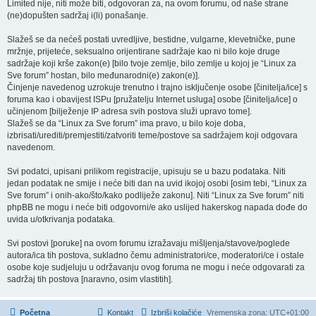
Limited nije, niti može biti, odgovoran za, na ovom forumu, od naše strane
(ne)dopušten sadržaj i(li) ponašanje.
Slažeš se da nećeš postati uvredljive, bestidne, vulgarne, klevetničke, pune
mržnje, prijeteće, seksualno orijentirane sadržaje kao ni bilo koje druge
sadržaje koji krše zakon(e) [bilo tvoje zemlje, bilo zemlje u kojoj je “Linux za
Sve forum” hostan, bilo međunarodni(e) zakon(e)].
Činjenje navedenog uzrokuje trenutno i trajno isključenje osobe [činitelja/ice] s
foruma kao i obavijest ISPu [pružatelju Internet usluga] osobe [činitelja/ice] o
učinjenom [bilježenje IP adresa svih postova služi upravo tome].
Slažeš se da “Linux za Sve forum” ima pravo, u bilo koje doba,
izbrisati/urediti/premjestiti/zatvoriti teme/postove sa sadržajem koji odgovara
navedenom.
Svi podatci, upisani prilikom registracije, upisuju se u bazu podataka. Niti
jedan podatak ne smije i neće biti dan na uvid ikojoj osobi [osim tebi, “Linux za
Sve forum” i onih-ako/što/kako podliježe zakonu]. Niti “Linux za Sve forum” niti
phpBB ne mogu i neće biti odgovorni/e ako uslijed hakerskog napada dođe do
uvida u/otkrivanja podataka.
Svi postovi [poruke] na ovom forumu izražavaju mišljenja/stavove/poglede
autora/ica tih postova, sukladno čemu administratori/ce, moderatori/ce i ostale
osobe koje sudjeluju u održavanju ovog foruma ne mogu i neće odgovarati za
sadržaj tih postova [naravno, osim vlastitih].
Početna
Kontakt
Izbriši kolačiće
Vremenska zona:
UTC+01:00