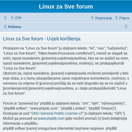
Linux za Sve forum
ČPP
Registracija
Prijava
P
Početna
r
Linux za Sve forum - Uvjeti korištenja
e
t
Pristupom na “Linux za Sve forum” [u daljnjem tekstu: “mi”, “nas”, “naš(a/e/i/u)”,
“Linux za Sve forum”, “https://www.linuxzasve.com/forum”], moraš se slagati sa
r
svim, ispod navedenim, [pravnim] uvjetima/pravilima. Ako se ne slažeš sa svim,
a
ispod navedenim, [pravnim] uvjetima/pravilima, molim(o), ne pristupaj/koristi
“Linux za Sve forum”.
ž
Obzirom da, ispod navedene, [pravne] uvjete/pravila možemo promijeniti u bilo
n
koje doba, a o čemu obavještavamo samo registrirane korisnike/ce, molim(o), s
vremena na vrijeme ih [ponovo] pročitaj da se nebi dogodilo da se ne slažeš s
i
[promijenjenim] [pravnim] uvjetima/pravilima, a i dalje pristupaš/koristiš “Linux
k
za Sve forum”.
Forum je "powered by" phpBB [u daljnjem tekstu: “oni”, “njih”, “njihov(a/e/i/u)”,
“phpBB softver”, “www.phpbb.com”, “phpBB Limited”, “phpBB Tim(ovi)”].
Dostupan je pod “
GNU General Public License v2
” [u daljnjem tekstu: “GPL”].
Možeš ga preuzeti sa
www.phpbb.com
gdje možeš pronaći (i) [sve] detaljn(ij)e
informacije o phpBBu.
phpBB softver [samo] omogućava Internetski bazirane rasprave. phpBB